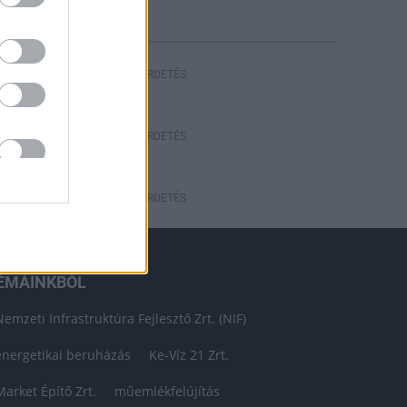
HIRDETÉS
HIRDETÉS
HIRDETÉS
ÉMÁINKBÓL
Nemzeti Infrastruktúra Fejlesztő Zrt. (NIF)
energetikai beruházás
Ke-Víz 21 Zrt.
Market Építő Zrt.
műemlékfelújítás