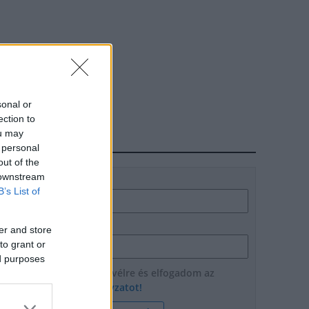
sonal or
ection to
ou may
HÍRLEVÉL
 personal
out of the
 downstream
Név
B’s List of
E-mail cím
er and store
to grant or
ed purposes
Feliratkozom a hírlevélre és elfogadom az
adatvédelmi szabályzatot!