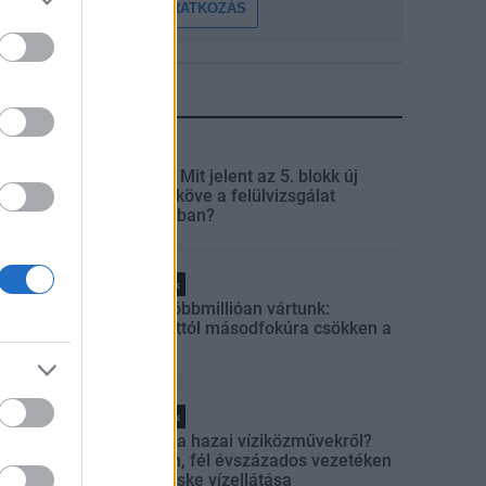
FELIRATKOZÁS
LEGFRISSEBB
Aktuális
Paks II.: Mit jelent az 5. blokk új
mérföldköve a felülvizsgálat
árnyékában?
Helyi hírek
Amire többmillióan vártunk:
szombattól másodfokúra csökken a
riasztás
Helyi hírek
Látlelet a hazai víziközművekről?
Egyetlen, fél évszázados vezetéken
múlt Bicske vízellátása