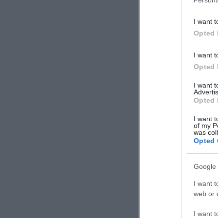
I want t
Opted 
I want t
Opted 
I want 
Advertis
Opted 
I want t
of my P
was col
Opted 
Google 
I want t
web or d
I want t