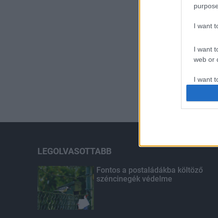
purpose
I want 
I want t
web or d
I want t
or app.
I want t
I want t
authenti
LEGOLVASOTTABB
Fontos a postaládákba költöző
széncinegék védelme