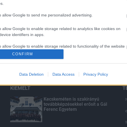
s.
to allow Google to send me personalized advertising.
o allow Google to enable storage related to analytics like cookies on
evice identifiers in apps.
o allow Google to enable storage related to functionality of the website
CONFIRM
o allow Google to enable storage related to personalization.
Data Deletion
Data Access
Privacy Policy
o allow Google to enable storage related to security, including
cation functionality and fraud prevention, and other user protection.
KIEMELT
T
Kecskeméten is szakirányú
továbbképzésekkel erősít a Gál
Ferenc Egyetem