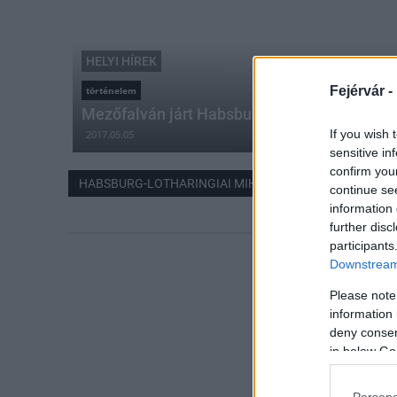
HELYI HÍREK
Fejérvár -
történelem
Mezőfalván járt Habsburg-Lotharingiai Mihá
If you wish 
2017.05.05
sensitive in
confirm you
HABSBURG-LOTHARINGIAI MIHÁLY FŐHERCEG
continue se
information 
further disc
participants
Downstream 
Please note
information 
deny consent
in below Go
Persona