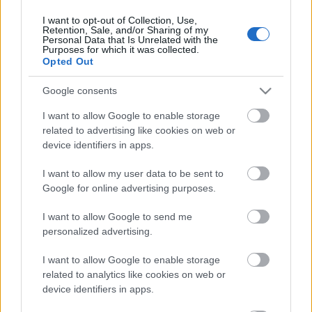
I want to opt-out of Collection, Use,
Retention, Sale, and/or Sharing of my
Personal Data that Is Unrelated with the
HIRDETÉS
Purposes for which it was collected.
Opted Out
Google consents
HIRDETÉS
I want to allow Google to enable storage
related to advertising like cookies on web or
device identifiers in apps.
LEGOLVASOTTABB
I want to allow my user data to be sent to
Megérkezett az eső a Duna
Google for online advertising purposes.
vízgyűjtőjére
I want to allow Google to send me
personalized advertising.
I want to allow Google to enable storage
Paks II.: Mit jelent az 5. blokk új
mérföldköve a felülvizsgálat
related to analytics like cookies on web or
árnyékában?
device identifiers in apps.