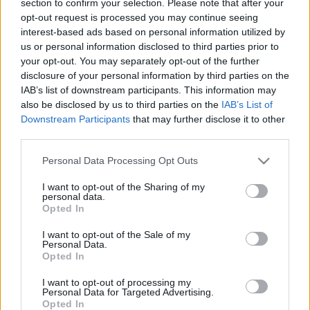
section to confirm your selection. Please note that after your
LEGFRISSEBB
opt-out request is processed you may continue seeing
interest-based ads based on personal information utilized by
Országos hírek
us or personal information disclosed to third parties prior to
Megérkezett az eső a Duna vízgyűjtőjére
your opt-out. You may separately opt-out of the further
disclosure of your personal information by third parties on the
IAB’s list of downstream participants. This information may
also be disclosed by us to third parties on the
IAB’s List of
Downstream Participants
that may further disclose it to other
Aktuális
third parties.
Paks II.: Mit jelent az 5. blokk új
mérföldköve a felülvizsgálat
Please note that this website/app uses one or more Google
Personal Data Processing Opt Outs
árnyékában?
services and may gather and store information including but
not limited to your visit or usage behaviour. You may click to
I want to opt-out of the Sharing of my
personal data.
grant or deny consent to Google and its third-party tags to
Opted In
Helyi hírek
use your data for below specified purposes in below Google
Amire többmillióan vártunk: szombattól
consent section.
I want to opt-out of the Sale of my
másodfokúra csökken a riasztás
Personal Data.
Opted In
I want to opt-out of processing my
Personal Data for Targeted Advertising.
Opted In
HIRDETÉS