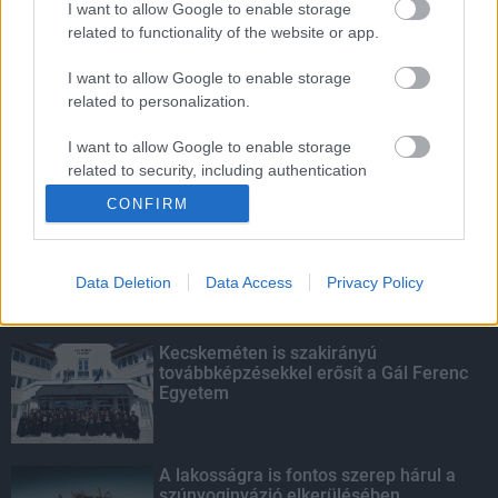
I want to allow Google to enable storage
related to functionality of the website or app.
Fontos a postaládákba költöző
széncinegék védelme
I want to allow Google to enable storage
related to personalization.
I want to allow Google to enable storage
related to security, including authentication
KIEMELT
functionality and fraud prevention, and other
CONFIRM
user protection.
Megérkezett az eső a Duna
vízgyűjtőjére
Data Deletion
Data Access
Privacy Policy
Kecskeméten is szakirányú
továbbképzésekkel erősít a Gál Ferenc
Egyetem
A lakosságra is fontos szerep hárul a
szúnyoginvázió elkerülésében