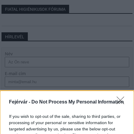
FIATAL HIGIÉNIKUSOK FÓRUMA
HÍRLEVÉL
Név
E-mail cím
Feliratkozom a hírlevélre és elfogadom az
adatvédelmi
szabályzatot!
Fejérvár -
Do Not Process My Personal Information
FELIRATKOZÁS
If you wish to opt-out of the sale, sharing to third parties, or
processing of your personal or sensitive information for
targeted advertising by us, please use the below opt-out