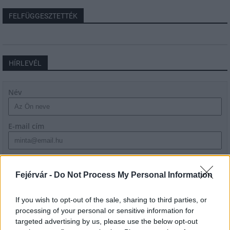
FELFÜGGESZTETTÉK
HÍRLEVÉL
Név
E-mail cím
Feliratkozom a hírlevélre és elfogadom az
adatvédelmi
szabályzatot!
Fejérvár -
Do Not Process My Personal Information
FELIRATKOZÁS
If you wish to opt-out of the sale, sharing to third parties, or
processing of your personal or sensitive information for
targeted advertising by us, please use the below opt-out