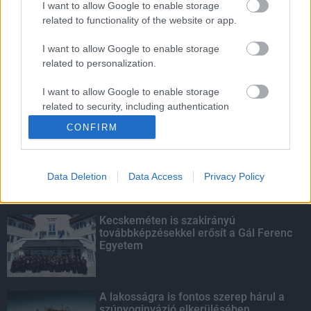
I want to allow Google to enable storage
related to functionality of the website or app.
Amire többmillióan vártunk: szombattól
másodfokúra csökken a riasztás
I want to allow Google to enable storage
related to personalization.
I want to allow Google to enable storage
related to security, including authentication
KIEMELT
functionality and fraud prevention, and other
CONFIRM
user protection.
Megérkezett az eső a Duna
vízgyűjtőjére
Data Deletion
Data Access
Privacy Policy
Kecskeméten is szakirányú
továbbképzésekkel erősít a Gál Ferenc
Egyetem
A lakosságra is fontos szerep hárul a
szúnyoginvázió elkerülésében