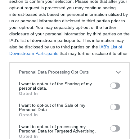
section to confirm your selection. Please note that after your
LEGFRISSEBB
opt-out request is processed you may continue seeing
interest-based ads based on personal information utilized by
Országos hírek
us or personal information disclosed to third parties prior to
Megérkezett az eső a Duna vízgyűjtőjére
your opt-out. You may separately opt-out of the further
disclosure of your personal information by third parties on the
IAB’s list of downstream participants. This information may
also be disclosed by us to third parties on the
IAB’s List of
Downstream Participants
that may further disclose it to other
Aktuális
third parties.
Paks II.: Mit jelent az 5. blokk új
mérföldköve a felülvizsgálat
Please note that this website/app uses one or more Google
Personal Data Processing Opt Outs
árnyékában?
services and may gather and store information including but
not limited to your visit or usage behaviour. You may click to
I want to opt-out of the Sharing of my
personal data.
grant or deny consent to Google and its third-party tags to
Opted In
Helyi hírek
use your data for below specified purposes in below Google
Amire többmillióan vártunk: szombattól
consent section.
I want to opt-out of the Sale of my
másodfokúra csökken a riasztás
Personal Data.
Opted In
I want to opt-out of processing my
Personal Data for Targeted Advertising.
Opted In
HIRDETÉS