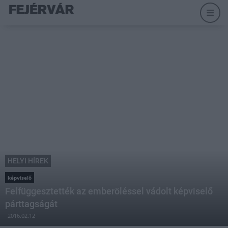
HELYI HÍREK
képviselő
Felfüggesztették az emberöléssel vádolt képviselő
párttagságát
2016.02.12