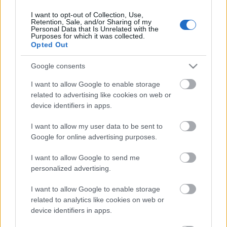
I want to opt-out of Collection, Use,
Retention, Sale, and/or Sharing of my
Personal Data that Is Unrelated with the
HIRDETÉS
Purposes for which it was collected.
Opted Out
Google consents
HIRDETÉS
I want to allow Google to enable storage
related to advertising like cookies on web or
device identifiers in apps.
LEGOLVASOTTABB
I want to allow my user data to be sent to
Paks II.: Mit jelent az 5. blokk új
Google for online advertising purposes.
mérföldköve a felülvizsgálat
árnyékában?
I want to allow Google to send me
personalized advertising.
I want to allow Google to enable storage
Fontos a postaládákba költöző
széncinegék védelme
related to analytics like cookies on web or
device identifiers in apps.