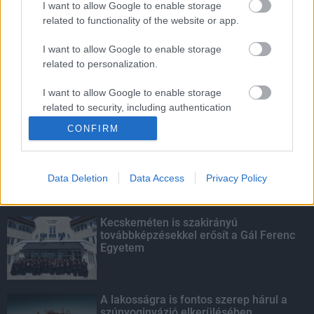
I want to allow Google to enable storage
related to functionality of the website or app.
Amire többmillióan vártunk: szombattól
másodfokúra csökken a riasztás
I want to allow Google to enable storage
related to personalization.
I want to allow Google to enable storage
related to security, including authentication
KIEMELT
functionality and fraud prevention, and other
CONFIRM
user protection.
Megérkezett az eső a Duna
vízgyűjtőjére
Data Deletion
Data Access
Privacy Policy
Kecskeméten is szakirányú
továbbképzésekkel erősít a Gál Ferenc
Egyetem
A lakosságra is fontos szerep hárul a
szúnyoginvázió elkerülésében