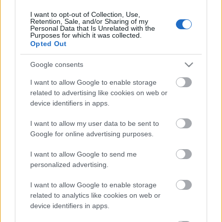
I want to opt-out of Collection, Use,
Retention, Sale, and/or Sharing of my
Personal Data that Is Unrelated with the
HIRDETÉS
Purposes for which it was collected.
Opted Out
Google consents
HIRDETÉS
I want to allow Google to enable storage
related to advertising like cookies on web or
device identifiers in apps.
LEGOLVASOTTABB
I want to allow my user data to be sent to
Paks II.: Mit jelent az 5. blokk új
Google for online advertising purposes.
mérföldköve a felülvizsgálat
árnyékában?
I want to allow Google to send me
personalized advertising.
I want to allow Google to enable storage
Fontos a postaládákba költöző
széncinegék védelme
related to analytics like cookies on web or
device identifiers in apps.