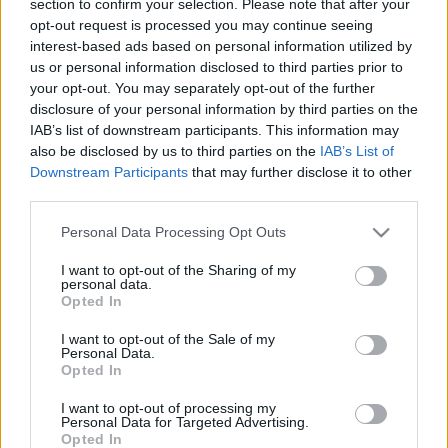
section to confirm your selection. Please note that after your
LEGFRISSEBB
opt-out request is processed you may continue seeing
interest-based ads based on personal information utilized by
Országos hírek
us or personal information disclosed to third parties prior to
Megérkezett az eső a Duna vízgyűjtőjére
your opt-out. You may separately opt-out of the further
disclosure of your personal information by third parties on the
IAB’s list of downstream participants. This information may
also be disclosed by us to third parties on the
IAB’s List of
Downstream Participants
that may further disclose it to other
Aktuális
third parties.
Paks II.: Mit jelent az 5. blokk új
mérföldköve a felülvizsgálat
Please note that this website/app uses one or more Google
Personal Data Processing Opt Outs
árnyékában?
services and may gather and store information including but
not limited to your visit or usage behaviour. You may click to
I want to opt-out of the Sharing of my
personal data.
grant or deny consent to Google and its third-party tags to
Opted In
Helyi hírek
use your data for below specified purposes in below Google
Amire többmillióan vártunk: szombattól
consent section.
I want to opt-out of the Sale of my
másodfokúra csökken a riasztás
Personal Data.
Opted In
I want to opt-out of processing my
Personal Data for Targeted Advertising.
Opted In
HIRDETÉS