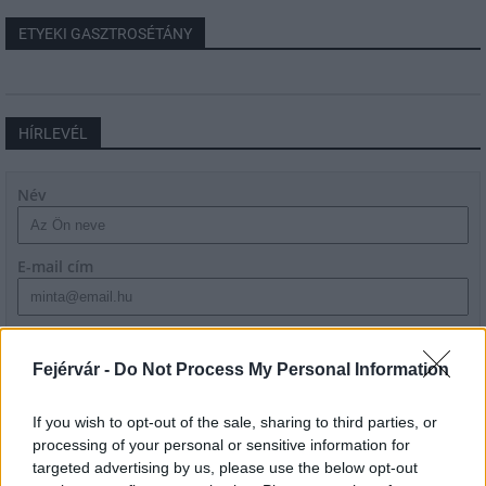
ETYEKI GASZTROSÉTÁNY
HÍRLEVÉL
Név
E-mail cím
Feliratkozom a hírlevélre és elfogadom az
adatvédelmi
szabályzatot!
Fejérvár -
Do Not Process My Personal Information
FELIRATKOZÁS
If you wish to opt-out of the sale, sharing to third parties, or
processing of your personal or sensitive information for
targeted advertising by us, please use the below opt-out