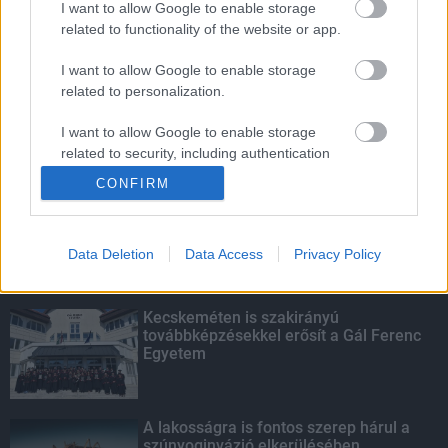
I want to allow Google to enable storage
related to functionality of the website or app.
Amire többmillióan vártunk: szombattól
másodfokúra csökken a riasztás
I want to allow Google to enable storage
related to personalization.
I want to allow Google to enable storage
related to security, including authentication
KIEMELT
functionality and fraud prevention, and other
CONFIRM
user protection.
Megérkezett az eső a Duna
vízgyűjtőjére
Data Deletion
Data Access
Privacy Policy
Kecskeméten is szakirányú
továbbképzésekkel erősít a Gál Ferenc
Egyetem
A lakosságra is fontos szerep hárul a
szúnyoginvázió elkerülésében