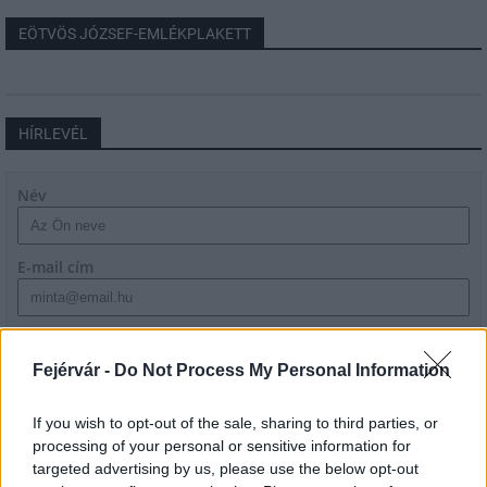
EÖTVÖS JÓZSEF-EMLÉKPLAKETT
HÍRLEVÉL
Név
E-mail cím
Feliratkozom a hírlevélre és elfogadom az
adatvédelmi
szabályzatot!
Fejérvár -
Do Not Process My Personal Information
FELIRATKOZÁS
If you wish to opt-out of the sale, sharing to third parties, or
processing of your personal or sensitive information for
targeted advertising by us, please use the below opt-out