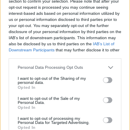
section to confirm your selection. Please note that after your
LEGFRISSEBB
opt-out request is processed you may continue seeing
interest-based ads based on personal information utilized by
Országos hírek
us or personal information disclosed to third parties prior to
Megérkezett az eső a Duna vízgyűjtőjére
your opt-out. You may separately opt-out of the further
disclosure of your personal information by third parties on the
IAB’s list of downstream participants. This information may
also be disclosed by us to third parties on the
IAB’s List of
Downstream Participants
that may further disclose it to other
Aktuális
third parties.
Paks II.: Mit jelent az 5. blokk új
mérföldköve a felülvizsgálat
Please note that this website/app uses one or more Google
Personal Data Processing Opt Outs
árnyékában?
services and may gather and store information including but
not limited to your visit or usage behaviour. You may click to
I want to opt-out of the Sharing of my
personal data.
grant or deny consent to Google and its third-party tags to
Opted In
Helyi hírek
use your data for below specified purposes in below Google
Amire többmillióan vártunk: szombattól
consent section.
I want to opt-out of the Sale of my
másodfokúra csökken a riasztás
Personal Data.
Opted In
I want to opt-out of processing my
Personal Data for Targeted Advertising.
Opted In
HIRDETÉS