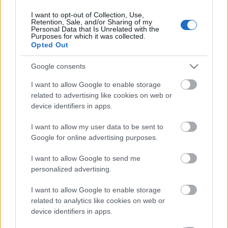
I want to opt-out of Collection, Use,
Retention, Sale, and/or Sharing of my
Personal Data that Is Unrelated with the
HIRDETÉS
Purposes for which it was collected.
Opted Out
Google consents
HIRDETÉS
I want to allow Google to enable storage
related to advertising like cookies on web or
device identifiers in apps.
LEGOLVASOTTABB
I want to allow my user data to be sent to
Paks II.: Mit jelent az 5. blokk új
Google for online advertising purposes.
mérföldköve a felülvizsgálat
árnyékában?
I want to allow Google to send me
personalized advertising.
I want to allow Google to enable storage
Fontos a postaládákba költöző
széncinegék védelme
related to analytics like cookies on web or
device identifiers in apps.