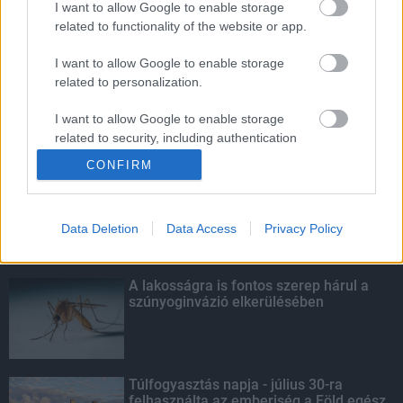
I want to allow Google to enable storage
related to functionality of the website or app.
Egyhetes országos ellenőrzést tart a
rendőrség a utakon
I want to allow Google to enable storage
related to personalization.
I want to allow Google to enable storage
related to security, including authentication
KIEMELT
functionality and fraud prevention, and other
CONFIRM
user protection.
Kecskeméten is szakirányú
továbbképzésekkel erősít a Gál Ferenc
Egyetem
Data Deletion
Data Access
Privacy Policy
A lakosságra is fontos szerep hárul a
szúnyoginvázió elkerülésében
Túlfogyasztás napja - július 30-ra
felhasználta az emberiség a Föld egész