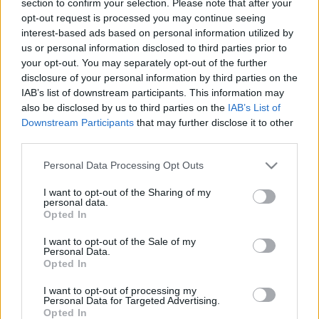
section to confirm your selection. Please note that after your
LEGFRISSEBB
opt-out request is processed you may continue seeing
interest-based ads based on personal information utilized by
Helyi hírek
us or personal information disclosed to third parties prior to
Látlelet a hazai víziközművekről?
your opt-out. You may separately opt-out of the further
Egyetlen, fél évszázados vezetéken múlt
disclosure of your personal information by third parties on the
Bicske vízellátása
IAB’s list of downstream participants. This information may
also be disclosed by us to third parties on the
IAB’s List of
Downstream Participants
that may further disclose it to other
Helyi hírek
third parties.
Gyárleállításokkal és átszervezett
termeléssel tehermentesíti a
Please note that this website/app uses one or more Google
Personal Data Processing Opt Outs
villamosenergia-rendszert a STRABAG
services and may gather and store information including but
not limited to your visit or usage behaviour. You may click to
I want to opt-out of the Sharing of my
personal data.
grant or deny consent to Google and its third-party tags to
Opted In
Országos hírek
use your data for below specified purposes in below Google
Kecskeméten is szakirányú
consent section.
I want to opt-out of the Sale of my
továbbképzésekkel erősít a Gál Ferenc
Personal Data.
Egyetem
Opted In
I want to opt-out of processing my
Personal Data for Targeted Advertising.
Opted In
HIRDETÉS