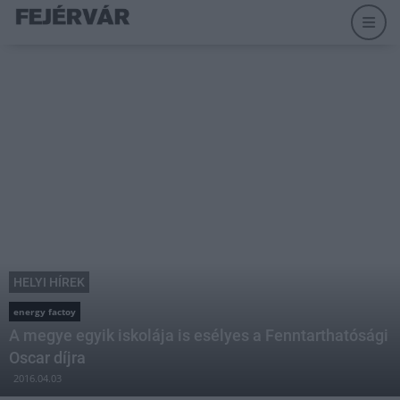
HELYI HÍREK
energy factoy
A megye egyik iskolája is esélyes a Fenntarthatósági
Oscar díjra
2016.04.03