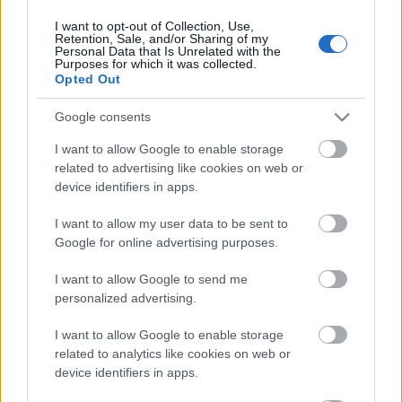
I want to opt-out of Collection, Use,
Retention, Sale, and/or Sharing of my
Personal Data that Is Unrelated with the
HIRDETÉS
Purposes for which it was collected.
Opted Out
Google consents
HIRDETÉS
I want to allow Google to enable storage
related to advertising like cookies on web or
device identifiers in apps.
LEGOLVASOTTABB
I want to allow my user data to be sent to
Kecskeméten is szakirányú
Google for online advertising purposes.
továbbképzésekkel erősít a Gál Ferenc
Egyetem
I want to allow Google to send me
personalized advertising.
I want to allow Google to enable storage
Túlfogyasztás napja - július 30-ra
felhasználta az emberiség a Föld egész
related to analytics like cookies on web or
évre elegendő erőforrásait
device identifiers in apps.