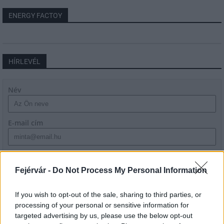
ENERGY FACTOY
HÍRLEVÉL
Név
E-mail cím
Feliratkozom a hírlevélre és elfogadom az
adatvédelmi
szabályzatot!
Fejérvár -
Do Not Process My Personal Information
FELIRATKOZÁS
If you wish to opt-out of the sale, sharing to third parties, or
processing of your personal or sensitive information for
targeted advertising by us, please use the below opt-out