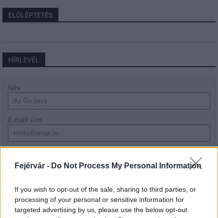
ELŐLÉPTETÉS
HÍRLEVÉL
Név
E-mail cím
Feliratkozom a hírlevélre és elfogadom az
adatvédelmi
szabályzatot!
Fejérvár -
Do Not Process My Personal Information
FELIRATKOZÁS
If you wish to opt-out of the sale, sharing to third parties, or
processing of your personal or sensitive information for
targeted advertising by us, please use the below opt-out