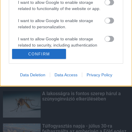
I want to allow Google to enable storage
related to functionality of the website or app.
Életmentés másképp
I want to allow Google to enable storage
related to personalization.
I want to allow Google to enable storage
related to security, including authentication
KIEMELT
functionality and fraud prevention, and other
CONFIRM
user protection.
Kecskeméten is szakirányú
továbbképzésekkel erősít a Gál Ferenc
Egyetem
Data Deletion
Data Access
Privacy Policy
A lakosságra is fontos szerep hárul a
szúnyoginvázió elkerülésében
Túlfogyasztás napja - július 30-ra
felhasználta az emberiség a Föld egész