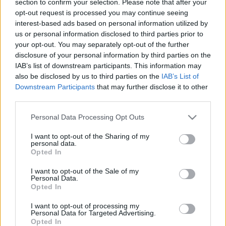
section to confirm your selection. Please note that after your
LEGFRISSEBB
opt-out request is processed you may continue seeing
interest-based ads based on personal information utilized by
Helyi hírek
us or personal information disclosed to third parties prior to
Amire többmillióan vártunk: szombattól
your opt-out. You may separately opt-out of the further
másodfokúra csökken a riasztás
disclosure of your personal information by third parties on the
IAB’s list of downstream participants. This information may
also be disclosed by us to third parties on the
IAB’s List of
Downstream Participants
that may further disclose it to other
Helyi hírek
third parties.
Látlelet a hazai víziközművekről?
Egyetlen, fél évszázados vezetéken múlt
Please note that this website/app uses one or more Google
Personal Data Processing Opt Outs
Bicske vízellátása
services and may gather and store information including but
not limited to your visit or usage behaviour. You may click to
I want to opt-out of the Sharing of my
personal data.
grant or deny consent to Google and its third-party tags to
Opted In
Helyi hírek
use your data for below specified purposes in below Google
Gyárleállításokkal és átszervezett
consent section.
I want to opt-out of the Sale of my
termeléssel tehermentesíti a
Personal Data.
villamosenergia-rendszert a STRABAG
Opted In
I want to opt-out of processing my
Personal Data for Targeted Advertising.
Opted In
HIRDETÉS