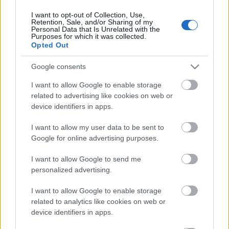
I want to opt-out of Collection, Use,
Retention, Sale, and/or Sharing of my
Personal Data that Is Unrelated with the
HIRDETÉS
Purposes for which it was collected.
Opted Out
Google consents
HIRDETÉS
I want to allow Google to enable storage
related to advertising like cookies on web or
device identifiers in apps.
LEGOLVASOTTABB
I want to allow my user data to be sent to
Egyhetes országos ellenőrzést tart a
Google for online advertising purposes.
rendőrség a utakon
I want to allow Google to send me
personalized advertising.
I want to allow Google to enable storage
Mától jelentkezhetnek a kivitelezők a
háztartások napelemes és fűtési
related to analytics like cookies on web or
rendszereit támogató pályázatra
device identifiers in apps.