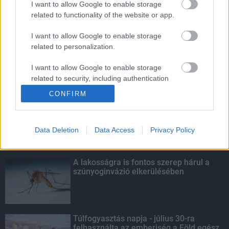
I want to allow Google to enable storage
related to functionality of the website or app.
Egyhetes országos ellenőrzést tart a
rendőrség a utakon
I want to allow Google to enable storage
related to personalization.
I want to allow Google to enable storage
related to security, including authentication
KIEMELT
functionality and fraud prevention, and other
CONFIRM
user protection.
Kecskeméten is szakirányú
továbbképzésekkel erősít a Gál Ferenc
Egyetem
Data Deletion
Data Access
Privacy Policy
A lakosságra is fontos szerep hárul a
szúnyoginvázió elkerülésében
Túlfogyasztás napja - július 30-ra
felhasználta az emberiség a Föld egész