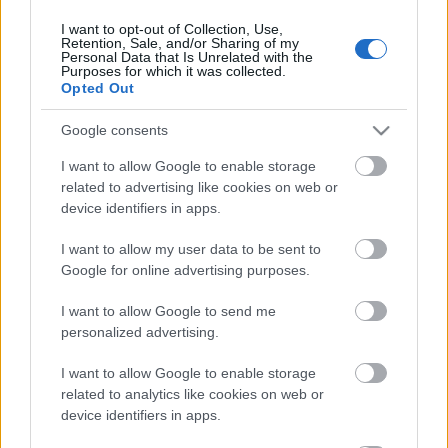
I want to opt-out of Collection, Use,
Retention, Sale, and/or Sharing of my
Personal Data that Is Unrelated with the
HIRDETÉS
Purposes for which it was collected.
Opted Out
Google consents
HIRDETÉS
I want to allow Google to enable storage
related to advertising like cookies on web or
device identifiers in apps.
LEGOLVASOTTABB
I want to allow my user data to be sent to
Kecskeméten is szakirányú
Google for online advertising purposes.
továbbképzésekkel erősít a Gál Ferenc
Egyetem
I want to allow Google to send me
personalized advertising.
I want to allow Google to enable storage
Túlfogyasztás napja - július 30-ra
felhasználta az emberiség a Föld egész
related to analytics like cookies on web or
évre elegendő erőforrásait
device identifiers in apps.