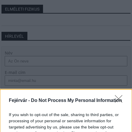
ELMÉLETI FIZIKUS
HÍRLEVÉL
Név
E-mail cím
Feliratkozom a hírlevélre és elfogadom az
adatvédelmi
szabályzatot!
Fejérvár -
Do Not Process My Personal Information
FELIRATKOZÁS
If you wish to opt-out of the sale, sharing to third parties, or
processing of your personal or sensitive information for
targeted advertising by us, please use the below opt-out