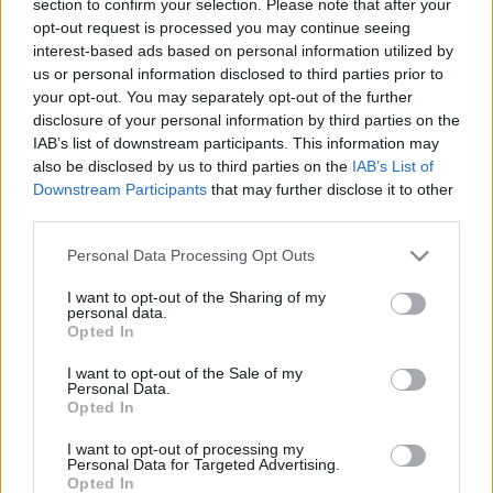
section to confirm your selection. Please note that after your
LEGFRISSEBB
opt-out request is processed you may continue seeing
interest-based ads based on personal information utilized by
Helyi hírek
us or personal information disclosed to third parties prior to
Gyárleállításokkal és átszervezett
your opt-out. You may separately opt-out of the further
termeléssel tehermentesíti a
disclosure of your personal information by third parties on the
villamosenergia-rendszert a STRABAG
IAB’s list of downstream participants. This information may
also be disclosed by us to third parties on the
IAB’s List of
Downstream Participants
that may further disclose it to other
Országos hírek
third parties.
Kecskeméten is szakirányú
továbbképzésekkel erősít a Gál Ferenc
Please note that this website/app uses one or more Google
Personal Data Processing Opt Outs
Egyetem
services and may gather and store information including but
not limited to your visit or usage behaviour. You may click to
I want to opt-out of the Sharing of my
personal data.
grant or deny consent to Google and its third-party tags to
Opted In
Országos hírek
use your data for below specified purposes in below Google
A lakosságra is fontos szerep hárul a
consent section.
I want to opt-out of the Sale of my
szúnyoginvázió elkerülésében
Personal Data.
Opted In
I want to opt-out of processing my
Personal Data for Targeted Advertising.
Opted In
HIRDETÉS