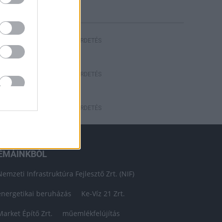
HIRDETÉS
HIRDETÉS
HIRDETÉS
ÉMÁINKBÓL
Nemzeti Infrastruktúra Fejlesztő Zrt. (NIF)
energetikai beruházás
Ke-Víz 21 Zrt.
Market Építő Zrt.
műemlékfelújítás