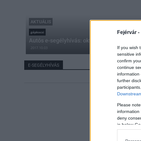
AKTUÁLIS
Fejérvár -
gépkocsi
Autós e-segélyhívás: október 1-től egységes
If you wish 
2017.10.03
sensitive in
confirm you
E-SEGÉLYHÍVÁS
continue se
information 
further disc
participants
Downstream 
Please note
information 
deny consent
in below Go
Persona