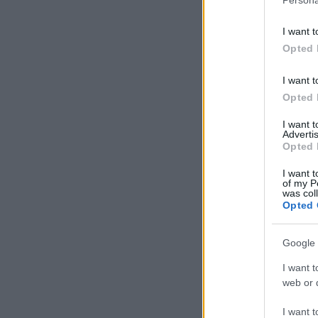
I want t
Opted 
I want t
Opted 
I want 
Advertis
Opted 
I want t
of my P
was col
Opted 
Google 
I want t
web or d
I want t