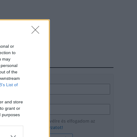
sonal or
ection to
ou may
HÍRLEVÉL
 personal
out of the
 downstream
Név
B’s List of
E-mail cím
er and store
to grant or
ed purposes
Feliratkozom a hírlevélre és elfogadom az
adatvédelmi szabályzatot!