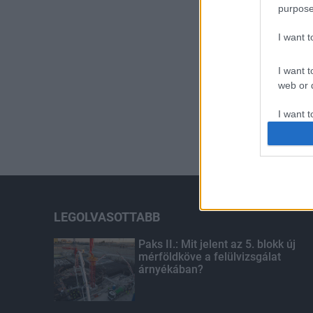
purpose
I want 
I want t
web or d
I want t
or app.
I want t
I want t
authenti
LEGOLVASOTTABB
Paks II.: Mit jelent az 5. blokk új
mérföldköve a felülvizsgálat
árnyékában?