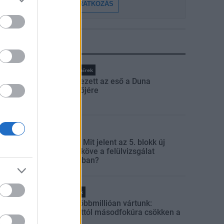
FELIRATKOZÁS
LEGFRISSEBB
Országos hírek
Megérkezett az eső a Duna
vízgyűjtőjére
Aktuális
Paks II.: Mit jelent az 5. blokk új
mérföldköve a felülvizsgálat
árnyékában?
Helyi hírek
Amire többmillióan vártunk:
szombattól másodfokúra csökken a
riasztás