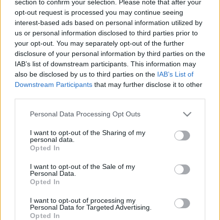
section to confirm your selection. Please note that after your
LEGFRISSEBB
opt-out request is processed you may continue seeing
interest-based ads based on personal information utilized by
Országos hírek
us or personal information disclosed to third parties prior to
Megérkezett az eső a Duna vízgyűjtőjére
your opt-out. You may separately opt-out of the further
disclosure of your personal information by third parties on the
IAB’s list of downstream participants. This information may
also be disclosed by us to third parties on the
IAB’s List of
Downstream Participants
that may further disclose it to other
Aktuális
third parties.
Paks II.: Mit jelent az 5. blokk új
mérföldköve a felülvizsgálat
Please note that this website/app uses one or more Google
Personal Data Processing Opt Outs
árnyékában?
services and may gather and store information including but
not limited to your visit or usage behaviour. You may click to
I want to opt-out of the Sharing of my
personal data.
grant or deny consent to Google and its third-party tags to
Opted In
Helyi hírek
use your data for below specified purposes in below Google
Amire többmillióan vártunk: szombattól
consent section.
I want to opt-out of the Sale of my
másodfokúra csökken a riasztás
Personal Data.
Opted In
I want to opt-out of processing my
Personal Data for Targeted Advertising.
Opted In
HIRDETÉS