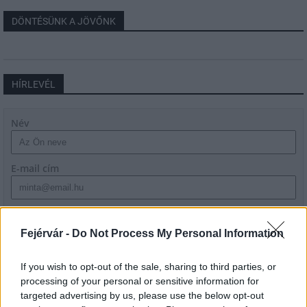
DÖNTÉSÜNK A JÖVŐNK
HÍRLEVÉL
Név
E-mail cím
Feliratkozom a hírlevélre és elfogadom az
adatvédelmi
szabályzatot!
Fejérvár -
Do Not Process My Personal Information
FELIRATKOZÁS
If you wish to opt-out of the sale, sharing to third parties, or
processing of your personal or sensitive information for
targeted advertising by us, please use the below opt-out