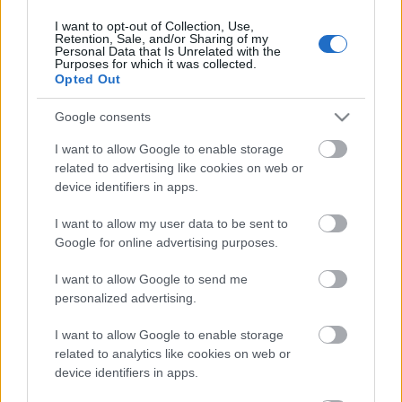
I want to opt-out of Collection, Use,
Retention, Sale, and/or Sharing of my
Personal Data that Is Unrelated with the
HIRDETÉS
Purposes for which it was collected.
Opted Out
Google consents
HIRDETÉS
I want to allow Google to enable storage
related to advertising like cookies on web or
device identifiers in apps.
LEGOLVASOTTABB
I want to allow my user data to be sent to
Paks II.: Mit jelent az 5. blokk új
Google for online advertising purposes.
mérföldköve a felülvizsgálat
árnyékában?
I want to allow Google to send me
personalized advertising.
I want to allow Google to enable storage
Fontos a postaládákba költöző
széncinegék védelme
related to analytics like cookies on web or
device identifiers in apps.