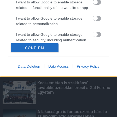
I want to allow Google to enable storage
related to functionality of the website or app.
Amire többmillióan vártunk: szombattól
másodfokúra csökken a riasztás
I want to allow Google to enable storage
related to personalization.
I want to allow Google to enable storage
related to security, including authentication
KIEMELT
functionality and fraud prevention, and other
CONFIRM
user protection.
Megérkezett az eső a Duna
vízgyűjtőjére
Data Deletion
Data Access
Privacy Policy
Kecskeméten is szakirányú
továbbképzésekkel erősít a Gál Ferenc
Egyetem
A lakosságra is fontos szerep hárul a
szúnyoginvázió elkerülésében