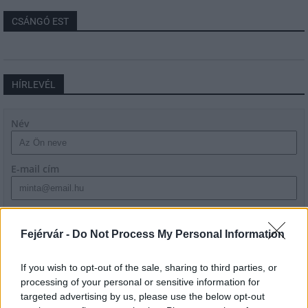
CSÁNGÓ EST
HÍRLEVÉL
Név
E-mail cím
Feliratkozom a hírlevélre és elfogadom az
adatvédelmi
szabályzatot!
Fejérvár -
Do Not Process My Personal Information
FELIRATKOZÁS
If you wish to opt-out of the sale, sharing to third parties, or
processing of your personal or sensitive information for
targeted advertising by us, please use the below opt-out