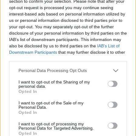
section to confirm your selection. Please note that after your
LEGFRISSEBB
opt-out request is processed you may continue seeing
interest-based ads based on personal information utilized by
Országos hírek
us or personal information disclosed to third parties prior to
Megérkezett az eső a Duna vízgyűjtőjére
your opt-out. You may separately opt-out of the further
disclosure of your personal information by third parties on the
IAB’s list of downstream participants. This information may
also be disclosed by us to third parties on the
IAB’s List of
Downstream Participants
that may further disclose it to other
Aktuális
third parties.
Paks II.: Mit jelent az 5. blokk új
mérföldköve a felülvizsgálat
Please note that this website/app uses one or more Google
Personal Data Processing Opt Outs
árnyékában?
services and may gather and store information including but
not limited to your visit or usage behaviour. You may click to
I want to opt-out of the Sharing of my
personal data.
grant or deny consent to Google and its third-party tags to
Opted In
Helyi hírek
use your data for below specified purposes in below Google
Amire többmillióan vártunk: szombattól
consent section.
I want to opt-out of the Sale of my
másodfokúra csökken a riasztás
Personal Data.
Opted In
I want to opt-out of processing my
Personal Data for Targeted Advertising.
Opted In
HIRDETÉS