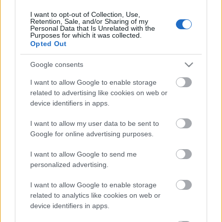
I want to opt-out of Collection, Use,
Retention, Sale, and/or Sharing of my
Personal Data that Is Unrelated with the
HIRDETÉS
Purposes for which it was collected.
Opted Out
Google consents
HIRDETÉS
I want to allow Google to enable storage
related to advertising like cookies on web or
device identifiers in apps.
LEGOLVASOTTABB
I want to allow my user data to be sent to
Paks II.: Mit jelent az 5. blokk új
Google for online advertising purposes.
mérföldköve a felülvizsgálat
árnyékában?
I want to allow Google to send me
personalized advertising.
I want to allow Google to enable storage
Fontos a postaládákba költöző
széncinegék védelme
related to analytics like cookies on web or
device identifiers in apps.