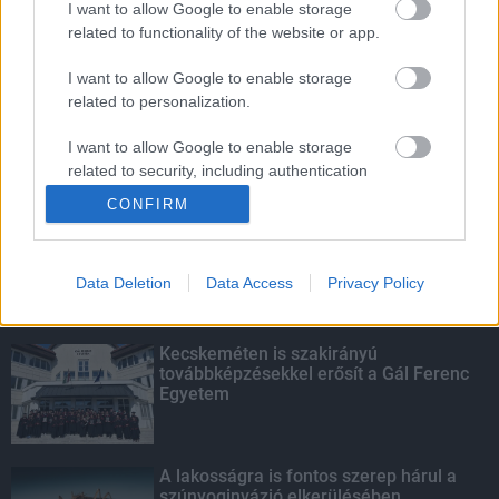
I want to allow Google to enable storage
related to functionality of the website or app.
Amire többmillióan vártunk: szombattól
másodfokúra csökken a riasztás
I want to allow Google to enable storage
related to personalization.
I want to allow Google to enable storage
related to security, including authentication
KIEMELT
functionality and fraud prevention, and other
CONFIRM
user protection.
Megérkezett az eső a Duna
vízgyűjtőjére
Data Deletion
Data Access
Privacy Policy
Kecskeméten is szakirányú
továbbképzésekkel erősít a Gál Ferenc
Egyetem
A lakosságra is fontos szerep hárul a
szúnyoginvázió elkerülésében