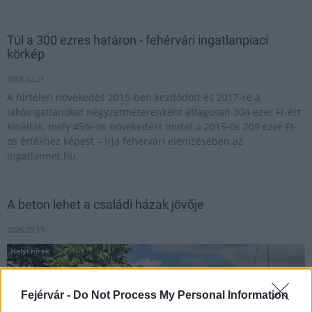
Túl a 300 ezres határon - fehérvári ingatlanpiaci
körkép
2018.02.21
A hirtelen növekedés 2015-ben kezdődött és 2017-re a
lakóingatlanokat négyzetméterenként átlagosan 304 ezer Ft-ért
kínálták, mely 45%-os növekedést mutat a 2015-ös 209 ezer Ft-
os értékhez képest – írja fehérvári elemzésében az
ingatlannet.hu.
A beton lehet a családi házak jövője
2026.05.19
Helyi hírek
Fejérvár -
Do Not Process My Personal Information