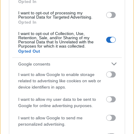
Opted In
I want to opt-out of processing my
E-mail cím
Personal Data for Targeted Advertising.
Opted In
I want to opt-out of Collection, Use,
Feliratkozom a hírlevélre és elfogadom az
adatvédelmi
Retention, Sale, and/or Sharing of my
szabályzatot!
Personal Data that Is Unrelated with the
Purposes for which it was collected.
Opted Out
FELIRATKOZÁS
Google consents
I want to allow Google to enable storage
LEGFRISSEBB
related to advertising like cookies on web or
device identifiers in apps.
Helyi hírek
Amire többmillióan vártunk: szombattól
I want to allow my user data to be sent to
másodfokúra csökken a riasztás
Google for online advertising purposes.
I want to allow Google to send me
personalized advertising.
Helyi hírek