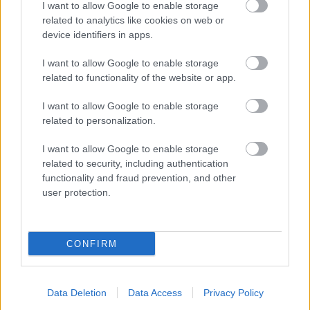
Látlelet a hazai víziközművekről?
I want to allow Google to enable storage
Egyetlen, fél évszázados vezetéken múlt
related to analytics like cookies on web or
Bicske vízellátása
device identifiers in apps.
I want to allow Google to enable storage
Helyi hírek
related to functionality of the website or app.
Gyárleállításokkal és átszervezett
termeléssel tehermentesíti a
I want to allow Google to enable storage
villamosenergia-rendszert a STRABAG
related to personalization.
I want to allow Google to enable storage
related to security, including authentication
HIRDETÉS
functionality and fraud prevention, and other
user protection.
HIRDETÉS
CONFIRM
HIRDETÉS
Data Deletion
Data Access
Privacy Policy