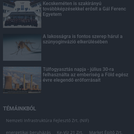
Kecskeméten is szakirányú
továbbképzésekkel erősít a Gál Ferenc
Egyetem
A lakosságra is fontos szerep hárul a
szúnyoginvázió elkerülésében
Túlfogyasztás napja - július 30-ra
felhasználta az emberiség a Föld egész
évre elegendő erőforrásait
TÉMÁINKBÓL
Nemzeti Infrastruktúra Fejlesztő Zrt. (NIF)
energetikai beruházás
Ke-Víz 21 Zrt.
Market Építő Zrt.