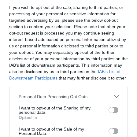
If you wish to opt-out of the sale, sharing to third parties, or
processing of your personal or sensitive information for
targeted advertising by us, please use the below opt-out
section to confirm your selection. Please note that after your
opt-out request is processed you may continue seeing
interest-based ads based on personal information utilized by
us or personal information disclosed to third parties prior to
your opt-out. You may separately opt-out of the further
Ugyan az előregyártott betonelemes építés alapelve nem
disclosure of your personal information by third parties on the
változott az évtizedek alatt, mára a technológia még család
IAB’s list of downstream participants. This information may
házak esetén is az egyik legracionálisabb alternatíva.
also be disclosed by us to third parties on the
IAB’s List of
Downstream Participants
that may further disclose it to other
third parties.
1
Please note that this website/app uses one or more Google
Personal Data Processing Opt Outs
services and may gather and store information including but
not limited to your visit or usage behaviour. You may click to
I want to opt-out of the Sharing of my
personal data.
grant or deny consent to Google and its third-party tags to
HÍRLEVÉL
Opted In
use your data for below specified purposes in below Google
consent section.
I want to opt-out of the Sale of my
Név
Personal Data.