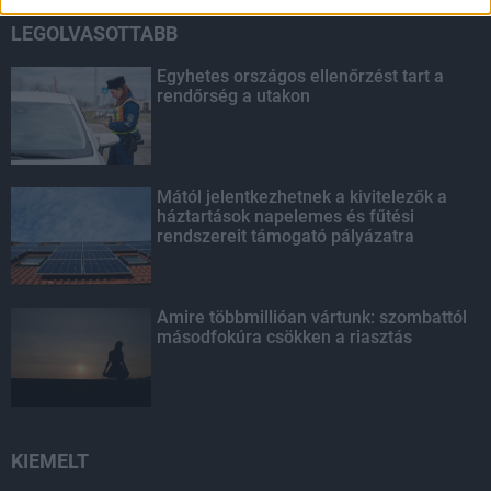
LEGOLVASOTTABB
Egyhetes országos ellenőrzést tart a
rendőrség a utakon
Mától jelentkezhetnek a kivitelezők a
háztartások napelemes és fűtési
rendszereit támogató pályázatra
Amire többmillióan vártunk: szombattól
másodfokúra csökken a riasztás
KIEMELT