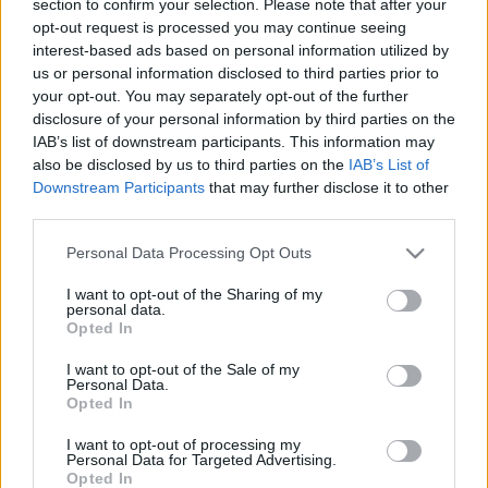
section to confirm your selection. Please note that after your
LEGFRISSEBB
opt-out request is processed you may continue seeing
interest-based ads based on personal information utilized by
Helyi hírek
us or personal information disclosed to third parties prior to
Amire többmillióan vártunk: szombattól
your opt-out. You may separately opt-out of the further
másodfokúra csökken a riasztás
disclosure of your personal information by third parties on the
IAB’s list of downstream participants. This information may
also be disclosed by us to third parties on the
IAB’s List of
Downstream Participants
that may further disclose it to other
Helyi hírek
third parties.
Látlelet a hazai víziközművekről?
Egyetlen, fél évszázados vezetéken múlt
Please note that this website/app uses one or more Google
Personal Data Processing Opt Outs
Bicske vízellátása
services and may gather and store information including but
not limited to your visit or usage behaviour. You may click to
I want to opt-out of the Sharing of my
personal data.
grant or deny consent to Google and its third-party tags to
Opted In
Helyi hírek
use your data for below specified purposes in below Google
Gyárleállításokkal és átszervezett
consent section.
I want to opt-out of the Sale of my
termeléssel tehermentesíti a
Personal Data.
villamosenergia-rendszert a STRABAG
Opted In
I want to opt-out of processing my
Personal Data for Targeted Advertising.
Opted In
HIRDETÉS