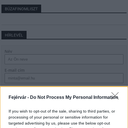
BÚZAFINOMLISZT
HÍRLEVÉL
Név
E-mail cím
Feliratkozom a hírlevélre és elfogadom az
adatvédelmi
szabályzatot!
Fejérvár -
Do Not Process My Personal Information
FELIRATKOZÁS
If you wish to opt-out of the sale, sharing to third parties, or
processing of your personal or sensitive information for
targeted advertising by us, please use the below opt-out