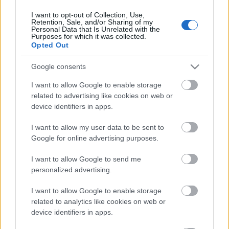
I want to opt-out of Collection, Use,
Retention, Sale, and/or Sharing of my
Personal Data that Is Unrelated with the
HIRDETÉS
Purposes for which it was collected.
Opted Out
Google consents
HIRDETÉS
I want to allow Google to enable storage
related to advertising like cookies on web or
device identifiers in apps.
LEGOLVASOTTABB
I want to allow my user data to be sent to
Egyhetes országos ellenőrzést tart a
Google for online advertising purposes.
rendőrség a utakon
I want to allow Google to send me
personalized advertising.
I want to allow Google to enable storage
Mától jelentkezhetnek a kivitelezők a
háztartások napelemes és fűtési
related to analytics like cookies on web or
rendszereit támogató pályázatra
device identifiers in apps.