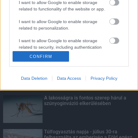
I want to allow Google to enable storage
related to functionality of the website or app.
Életmentés másképp
I want to allow Google to enable storage
related to personalization.
I want to allow Google to enable storage
related to security, including authentication
KIEMELT
functionality and fraud prevention, and other
CONFIRM
user protection.
Kecskeméten is szakirányú
továbbképzésekkel erősít a Gál Ferenc
Egyetem
Data Deletion
Data Access
Privacy Policy
A lakosságra is fontos szerep hárul a
szúnyoginvázió elkerülésében
Túlfogyasztás napja - július 30-ra
felhasználta az emberiség a Föld egész