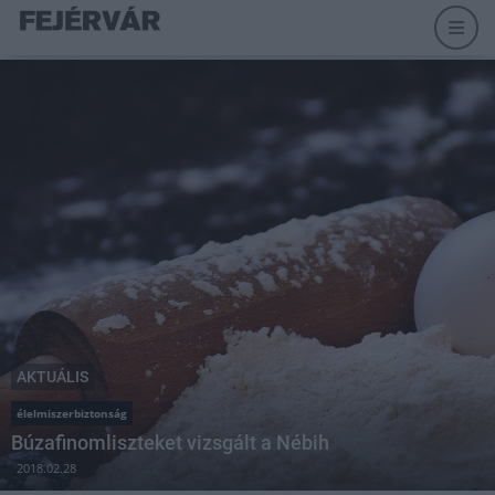
AKTUÁLIS
élelmiszerbiztonság
Búzafinomliszteket vizsgált a Nébih
2018.02.28