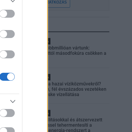
FELIRATKOZÁS
LEGFRISSEBB
Helyi hírek
Amire többmillióan vártunk:
szombattól másodfokúra csökken a
riasztás
Helyi hírek
Látlelet a hazai víziközművekről?
Egyetlen, fél évszázados vezetéken
múlt Bicske vízellátása
Helyi hírek
Gyárleállításokkal és átszervezett
termeléssel tehermentesíti a
villamosenergia-rendszert a