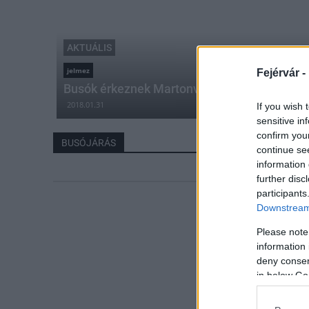
AKTUÁLIS
jelmez
Fejérvár -
Busók érkeznek Martonvásárra
2018.01.31
If you wish 
sensitive in
confirm you
BUSÓJÁRÁS
continue se
information 
further disc
participants
Downstream 
Please note
information 
deny consent
in below Go