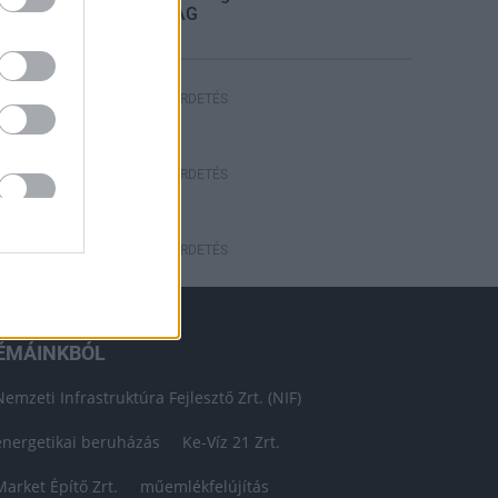
STRABAG
HIRDETÉS
HIRDETÉS
HIRDETÉS
ÉMÁINKBÓL
Nemzeti Infrastruktúra Fejlesztő Zrt. (NIF)
energetikai beruházás
Ke-Víz 21 Zrt.
Market Építő Zrt.
műemlékfelújítás