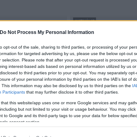
AKTUÁLIS
Székesfehérvár
Do Not Process My Personal Information
Székesfehérvárt is ellept
2017.02.18
to opt-out of the sale, sharing to third parties, or processing of your per
formation for targeted advertising by us, please use the below opt-out s
r selection. Please note that after your opt-out request is processed y
eing interest-based ads based on personal information utilized by us or
disclosed to third parties prior to your opt-out. You may separately opt-
losure of your personal information by third parties on the IAB’s list of
. This information may also be disclosed by us to third parties on the
IA
Participants
that may further disclose it to other third parties.
 that this website/app uses one or more Google services and may gath
including but not limited to your visit or usage behaviour. You may click 
 to Google and its third-party tags to use your data for below specifi
ogle consent section.