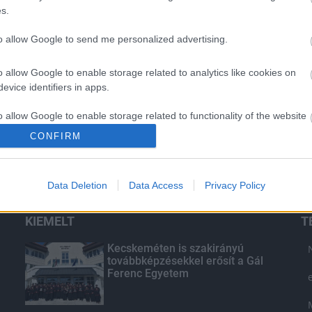
s.
to allow Google to send me personalized advertising.
o allow Google to enable storage related to analytics like cookies on
evice identifiers in apps.
o allow Google to enable storage related to functionality of the website
CONFIRM
o allow Google to enable storage related to personalization.
Data Deletion
Data Access
Privacy Policy
o allow Google to enable storage related to security, including
cation functionality and fraud prevention, and other user protection.
KIEMELT
T
Kecskeméten is szakirányú
továbbképzésekkel erősít a Gál
Ferenc Egyetem