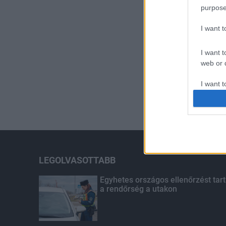
purpose
I want 
I want t
web or d
I want t
or app.
I want t
I want t
authenti
LEGOLVASOTTABB
Egyhetes országos ellenőrzést tart
a rendőrség a utakon