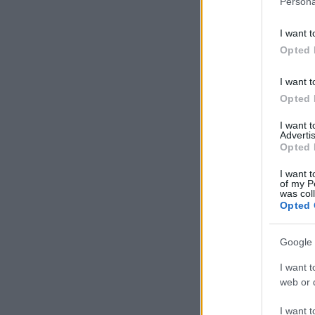
Persona
I want t
Opted 
I want t
Opted 
I want 
Advertis
Opted 
I want t
of my P
was col
Opted 
Google 
I want t
web or d
I want t