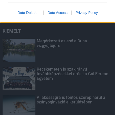
Egyetlen, fél évszázados vezetéken
múlt Bicske vízellátása
Data Deletion
Data Access
Privacy Policy
KIEMELT
Megérkezett az eső a Duna
vízgyűjtőjére
Kecskeméten is szakirányú
továbbképzésekkel erősít a Gál Ferenc
Egyetem
A lakosságra is fontos szerep hárul a
szúnyoginvázió elkerülésében