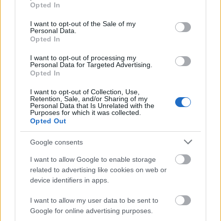
grant or deny consent to Google and its third-party tags to
Országos hírek
Opted In
use your data for below specified purposes in below Google
Megérkezett az eső a Duna vízgyűjtőjére
consent section.
I want to opt-out of the Sale of my
Personal Data.
Opted In
I want to opt-out of processing my
Personal Data for Targeted Advertising.
Aktuális
Opted In
Paks II.: Mit jelent az 5. blokk új
mérföldköve a felülvizsgálat
I want to opt-out of Collection, Use,
árnyékában?
Retention, Sale, and/or Sharing of my
Personal Data that Is Unrelated with the
Purposes for which it was collected.
Opted Out
Helyi hírek
Amire többmillióan vártunk: szombattól
Google consents
másodfokúra csökken a riasztás
I want to allow Google to enable storage
related to advertising like cookies on web or
device identifiers in apps.
HIRDETÉS
I want to allow my user data to be sent to
Google for online advertising purposes.