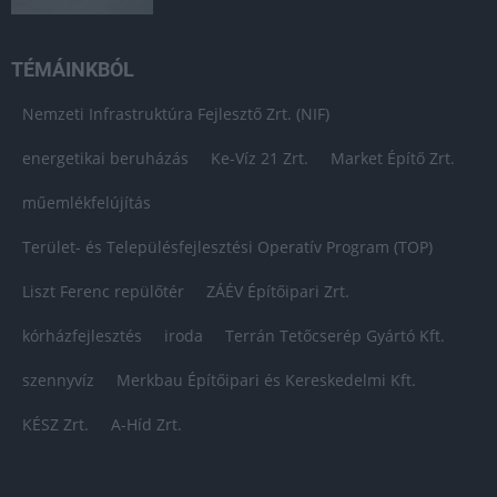
TÉMÁINKBÓL
Nemzeti Infrastruktúra Fejlesztő Zrt. (NIF)
energetikai beruházás
Ke-Víz 21 Zrt.
Market Építő Zrt.
műemlékfelújítás
Terület- és Településfejlesztési Operatív Program (TOP)
Liszt Ferenc repülőtér
ZÁÉV Építőipari Zrt.
kórházfejlesztés
iroda
Terrán Tetőcserép Gyártó Kft.
szennyvíz
Merkbau Építőipari és Kereskedelmi Kft.
KÉSZ Zrt.
A-Híd Zrt.