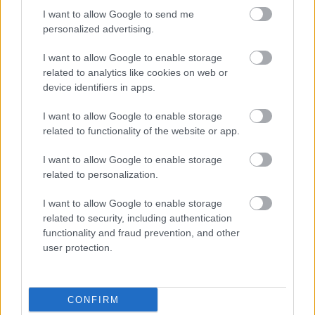
HIRDETÉS
I want to allow Google to send me
personalized advertising.
I want to allow Google to enable storage
HIRDETÉS
related to analytics like cookies on web or
device identifiers in apps.
I want to allow Google to enable storage
LEGOLVASOTTABB
related to functionality of the website or app.
Paks II.: Mit jelent az 5. blokk új
I want to allow Google to enable storage
mérföldköve a felülvizsgálat
related to personalization.
árnyékában?
I want to allow Google to enable storage
related to security, including authentication
Fontos a postaládákba költöző
functionality and fraud prevention, and other
széncinegék védelme
user protection.
CONFIRM
Látlelet a hazai víziközművekről?