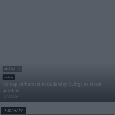
AKTUÁLIS
bíróság
Holnap várható ítélet Budaházy György és társai
perében
2016.08.29
BUDAHÁZY