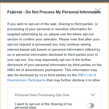
Fejérvár -
Do Not Process My Personal Information
HÍRLEVÉL
If you wish to opt-out of the sale, sharing to third parties, or
processing of your personal or sensitive information for
Név
targeted advertising by us, please use the below opt-out
section to confirm your selection. Please note that after your
opt-out request is processed you may continue seeing
E-mail cím
interest-based ads based on personal information utilized by
us or personal information disclosed to third parties prior to
your opt-out. You may separately opt-out of the further
Feliratkozom a hírlevélre és elfogadom az
adatvédelmi
disclosure of your personal information by third parties on the
szabályzatot!
IAB’s list of downstream participants. This information may
also be disclosed by us to third parties on the
IAB’s List of
FELIRATKOZÁS
Downstream Participants
that may further disclose it to other
third parties.
Please note that this website/app uses one or more Google
Personal Data Processing Opt Outs
services and may gather and store information including but
LEGFRISSEBB
not limited to your visit or usage behaviour. You may click to
I want to opt-out of the Sharing of my
personal data.