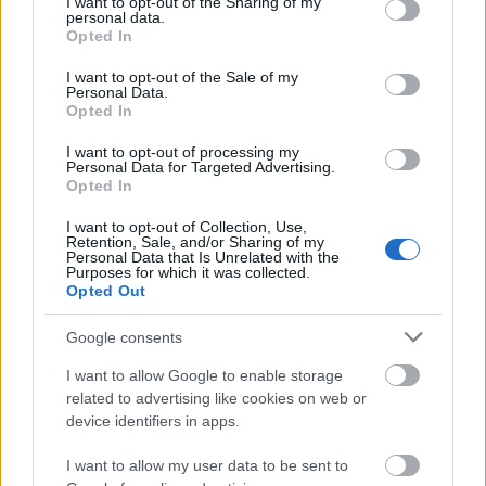
not limited to your visit or usage behaviour. You may click to
I want to opt-out of the Sharing of my
personal data.
grant or deny consent to Google and its third-party tags to
Opted In
1
use your data for below specified purposes in below Google
consent section.
I want to opt-out of the Sale of my
Personal Data.
Opted In
HÍRLEVÉL
I want to opt-out of processing my
Personal Data for Targeted Advertising.
Opted In
Név
I want to opt-out of Collection, Use,
Retention, Sale, and/or Sharing of my
Personal Data that Is Unrelated with the
E-mail cím
Purposes for which it was collected.
Opted Out
Feliratkozom a hírlevélre és elfogadom az
adatvédelmi
Google consents
szabályzatot!
I want to allow Google to enable storage
related to advertising like cookies on web or
FELIRATKOZÁS
device identifiers in apps.
I want to allow my user data to be sent to