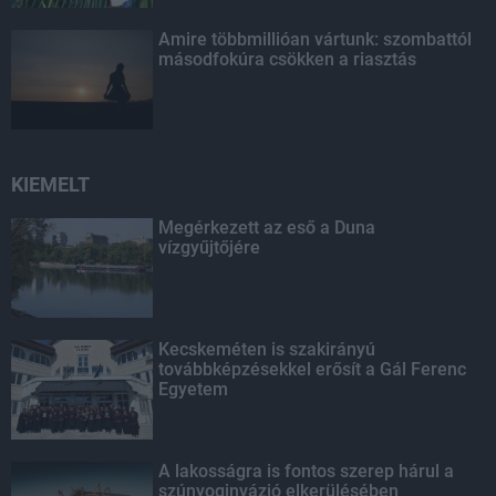
Amire többmillióan vártunk: szombattól
másodfokúra csökken a riasztás
KIEMELT
Megérkezett az eső a Duna
vízgyűjtőjére
Kecskeméten is szakirányú
továbbképzésekkel erősít a Gál Ferenc
Egyetem
A lakosságra is fontos szerep hárul a
szúnyoginvázió elkerülésében