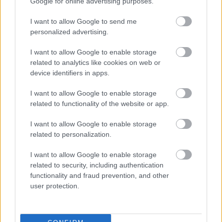
Google for online advertising purposes.
LEGFRISSEBB
I want to allow Google to send me
Országos hírek
personalized advertising.
Megérkezett az eső a Duna vízgyűjtőjére
I want to allow Google to enable storage
related to analytics like cookies on web or
device identifiers in apps.
Aktuális
I want to allow Google to enable storage
Paks II.: Mit jelent az 5. blokk új
related to functionality of the website or app.
mérföldköve a felülvizsgálat
árnyékában?
I want to allow Google to enable storage
related to personalization.
Helyi hírek
I want to allow Google to enable storage
Amire többmillióan vártunk: szombattól
related to security, including authentication
másodfokúra csökken a riasztás
functionality and fraud prevention, and other
user protection.
HIRDETÉS