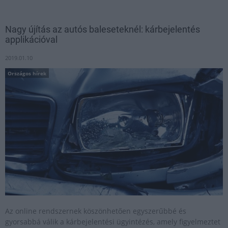
Nagy újítás az autós baleseteknél: kárbejelentés
applikációval
2019.01.10
Országos hírek
Az online rendszernek köszönhetően egyszerűbbé és
gyorsabbá válik a kárbejelentési ügyintézés, amely figyelmeztet