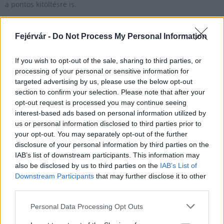
a pontos kitöltésre is.
Fejérvár -
Do Not Process My Personal Information
Ennyivel drágul a kötelező gépjármű biztosítás
2017.10.25
If you wish to opt-out of the sale, sharing to third parties, or
A november 2-án induló év végi kötelező gépjármű-
processing of your personal or sensitive information for
felelősségbiztosítási (kgfb) kampányban enyhén növekvő
targeted advertising by us, please use the below opt-out
díjakra, és 80-90 ezer biztosítót váltó autósra számítanak a
section to confirm your selection. Please note that after your
szakértők.
opt-out request is processed you may continue seeing
interest-based ads based on personal information utilized by
us or personal information disclosed to third parties prior to
your opt-out. You may separately opt-out of the further
Mabisz: több mint 1,2 milliárd forint kárt okozott az
disclosure of your personal information by third parties on the
ingatlanokban az októberi vihar
IAB’s list of downstream participants. This information may
2017.11.06
also be disclosed by us to third parties on the
IAB’s List of
Downstream Participants
that may further disclose it to other
A biztosítók összesítése alapján 1,2 milliárd forintra nőtt az
third parties.
október 29-i vihar által okozott kár, szemben a kezdeti 300
millió forint feletti gyorsbecsléssel - közölte a Magyar Biztosítók
Please note that this website/app uses one or more Google
Personal Data Processing Opt Outs
Szövetsége (Mabisz) az MTI-vel hétfőn.
services and may gather and store information including but