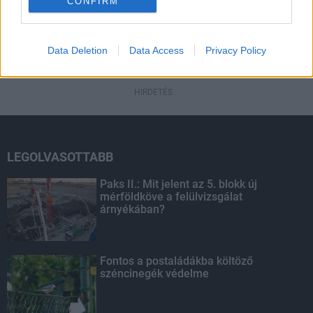
CONFIRM
HIRDETÉS
Data Deletion
Data Access
Privacy Policy
HIRDETÉS
LEGOLVASOTTABB
Paks II.: Mit jelent az 5. blokk új
mérföldköve a felülvizsgálat
árnyékában?
Fontos a postaládákba költöző
széncinegék védelme