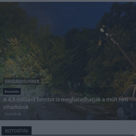
ORSZÁGOS HÍREK
Biztosítás
A 4,5 milliárd forintot is meghaladhatják a múlt heti
viharkárok
2023.08.08
BIZTOSÍTÁS