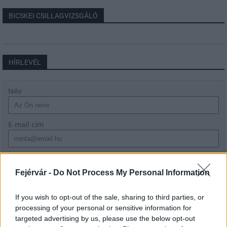
BICSKEI CSILLAGVIZSGÁLÓ
HÍRLEVÉL
Név
E-mail cím
Feliratkozom a hírlevélre és elfogadom az
adatvédelmi
szabályzatot!
Fejérvár -
Do Not Process My Personal Information
FELIRATKOZÁS
If you wish to opt-out of the sale, sharing to third parties, or
processing of your personal or sensitive information for
targeted advertising by us, please use the below opt-out