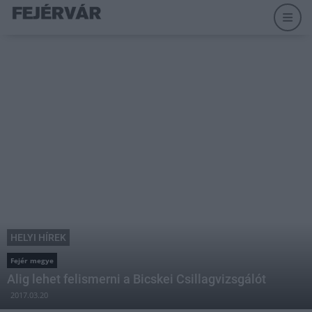
HELYI HÍREK
Fejér megye
Alig lehet felismerni a Bicskei Csillagvizsgálót
2017.03.20