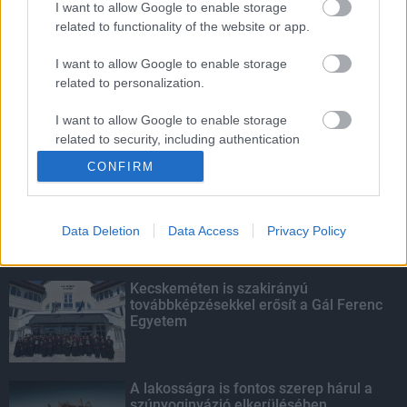
I want to allow Google to enable storage
related to functionality of the website or app.
Amire többmillióan vártunk: szombattól
másodfokúra csökken a riasztás
I want to allow Google to enable storage
related to personalization.
I want to allow Google to enable storage
related to security, including authentication
KIEMELT
functionality and fraud prevention, and other
CONFIRM
user protection.
Megérkezett az eső a Duna
vízgyűjtőjére
Data Deletion
Data Access
Privacy Policy
Kecskeméten is szakirányú
továbbképzésekkel erősít a Gál Ferenc
Egyetem
A lakosságra is fontos szerep hárul a
szúnyoginvázió elkerülésében