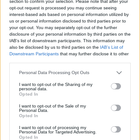
section to confirm your selection. Please note that after your
LEGFRISSEBB
opt-out request is processed you may continue seeing
interest-based ads based on personal information utilized by
Országos hírek
us or personal information disclosed to third parties prior to
Megérkezett az eső a Duna vízgyűjtőjére
your opt-out. You may separately opt-out of the further
disclosure of your personal information by third parties on the
IAB’s list of downstream participants. This information may
also be disclosed by us to third parties on the
IAB’s List of
Downstream Participants
that may further disclose it to other
Aktuális
third parties.
Paks II.: Mit jelent az 5. blokk új
mérföldköve a felülvizsgálat
Please note that this website/app uses one or more Google
Personal Data Processing Opt Outs
árnyékában?
services and may gather and store information including but
not limited to your visit or usage behaviour. You may click to
I want to opt-out of the Sharing of my
personal data.
grant or deny consent to Google and its third-party tags to
Opted In
Helyi hírek
use your data for below specified purposes in below Google
Amire többmillióan vártunk: szombattól
consent section.
I want to opt-out of the Sale of my
másodfokúra csökken a riasztás
Personal Data.
Opted In
I want to opt-out of processing my
Personal Data for Targeted Advertising.
Opted In
HIRDETÉS