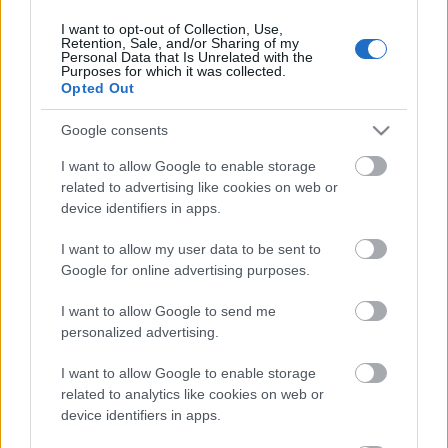
I want to opt-out of Collection, Use,
Retention, Sale, and/or Sharing of my
Personal Data that Is Unrelated with the
HIRDETÉS
Purposes for which it was collected.
Opted Out
Google consents
HIRDETÉS
I want to allow Google to enable storage
related to advertising like cookies on web or
device identifiers in apps.
LEGOLVASOTTABB
I want to allow my user data to be sent to
Paks II.: Mit jelent az 5. blokk új
Google for online advertising purposes.
mérföldköve a felülvizsgálat
árnyékában?
I want to allow Google to send me
personalized advertising.
I want to allow Google to enable storage
Fontos a postaládákba költöző
széncinegék védelme
related to analytics like cookies on web or
device identifiers in apps.