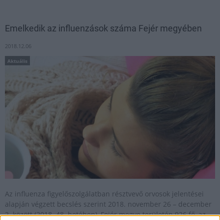
Emelkedik az influenzások száma Fejér megyében
2018.12.06
Aktuális
Az influenza figyelőszolgálatban résztvevő orvosok jelentései
alapján végzett becslés szerint 2018. november 26 – december
2. között (2018. 48. hetében), Fejér megye területén 926 fő, az