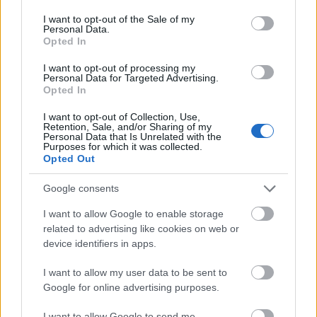
consent section.
I want to opt-out of the Sale of my
HÍRLEVÉL
Personal Data.
Opted In
Név
I want to opt-out of processing my
Personal Data for Targeted Advertising.
Opted In
E-mail cím
I want to opt-out of Collection, Use,
Retention, Sale, and/or Sharing of my
Personal Data that Is Unrelated with the
Purposes for which it was collected.
Feliratkozom a hírlevélre és elfogadom az
adatvédelmi
Opted Out
szabályzatot!
Google consents
FELIRATKOZÁS
I want to allow Google to enable storage
related to advertising like cookies on web or
device identifiers in apps.
LEGFRISSEBB
I want to allow my user data to be sent to
Google for online advertising purposes.
Országos hírek
Megérkezett az eső a Duna vízgyűjtőjére
I want to allow Google to send me