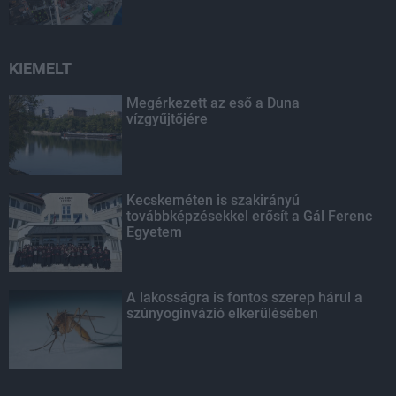
KIEMELT
Megérkezett az eső a Duna
vízgyűjtőjére
Kecskeméten is szakirányú
továbbképzésekkel erősít a Gál Ferenc
Egyetem
A lakosságra is fontos szerep hárul a
szúnyoginvázió elkerülésében