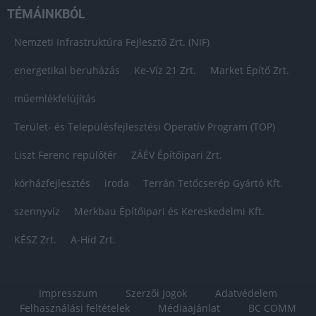
TÉMÁINKBÓL
Nemzeti Infrastruktúra Fejlesztő Zrt. (NIF)
energetikai beruházás
Ke-Víz 21 Zrt.
Market Építő Zrt.
műemlékfelújítás
Terület- és Településfejlesztési Operatív Program (TOP)
Liszt Ferenc repülőtér
ZÁÉV Építőipari Zrt.
kórházfejlesztés
iroda
Terrán Tetőcserép Gyártó Kft.
szennyvíz
Merkbau Építőipari és Kereskedelmi Kft.
KÉSZ Zrt.
A-Híd Zrt.
Impresszum
Szerzői Jogok
Adatvédelem
Felhasználási feltételek
Médiaajánlat
BC COMM