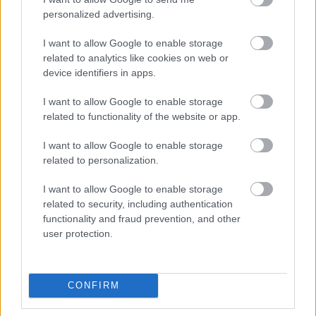
personalized advertising.
I want to allow Google to enable storage
related to analytics like cookies on web or
Aktuális
device identifiers in apps.
Paks II.: Mit jelent az 5. blokk új
mérföldköve a felülvizsgálat
I want to allow Google to enable storage
árnyékában?
related to functionality of the website or app.
I want to allow Google to enable storage
Helyi hírek
related to personalization.
Amire többmillióan vártunk: szombattól
másodfokúra csökken a riasztás
I want to allow Google to enable storage
related to security, including authentication
functionality and fraud prevention, and other
user protection.
HIRDETÉS
CONFIRM
HIRDETÉS