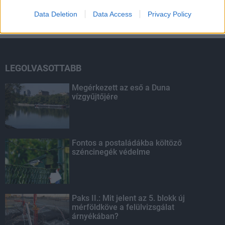
Data Deletion
Data Access
Privacy Policy
HIRDETÉS
LEGOLVASOTTABB
Megérkezett az eső a Duna
vízgyűjtőjére
Fontos a postaládákba költöző
széncinegék védelme
Paks II.: Mit jelent az 5. blokk új
mérföldköve a felülvizsgálat
árnyékában?