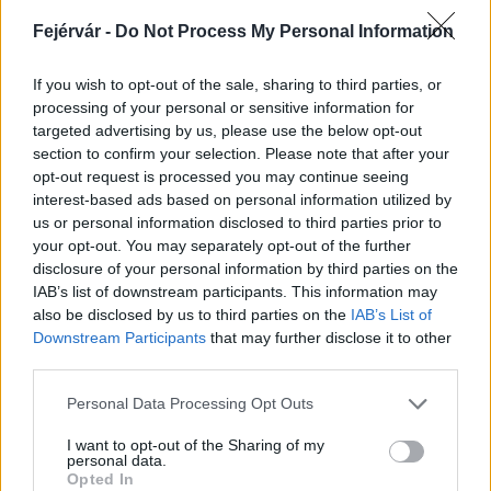
előző hetinél 36,1 % -kal több beteg fordult orvoshoz
Fejérvár -
Do Not Process My Personal Information
influenzaszerű tünetekkel. A 100 ezer lakosra vonatkoztatott
megyei megbetegedési arány 222,4%ooo volt. A 48. héten két
járási népegészségügyi illetékességi területéről influenzaszerű
If you wish to opt-out of the sale, sharing to third parties, or
megbetegedések emelkedését jelentették.
processing of your personal or sensitive information for
targeted advertising by us, please use the below opt-out
section to confirm your selection. Please note that after your
opt-out request is processed you may continue seeing
A szamárköhögés az újszülöttekre veszélyes
betegség
interest-based ads based on personal information utilized by
us or personal information disclosed to third parties prior to
2018.01.02
your opt-out. You may separately opt-out of the further
A szamárköhögés, bár kötelező védőoltás van ellene, az
disclosure of your personal information by third parties on the
újszülöttekre és csecsemőkre veszélyes betegség - mondta a
IAB’s list of downstream participants. This information may
Házi Gyermekorvosok Országos Egyesületének elnöke az M1
also be disclosed by us to third parties on the
IAB’s List of
aktuális csatorna kedd reggeli műsorában azzal kapcsolatban,
Downstream Participants
that may further disclose it to other
hogy két újszülött kaphatta meg a betegséget.
third parties.
Please note that this website/app uses one or more Google
Personal Data Processing Opt Outs
services and may gather and store information including but
1
not limited to your visit or usage behaviour. You may click to
I want to opt-out of the Sharing of my
personal data.
grant or deny consent to Google and its third-party tags to
Opted In
use your data for below specified purposes in below Google