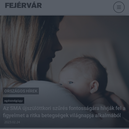
ORSZÁGOS HÍREK
egészségügy
Az SMA újszülöttkori szűrés fontosságára hívják fel a
figyelmet a ritka betegségek világnapja alkalmából
2023.02.24