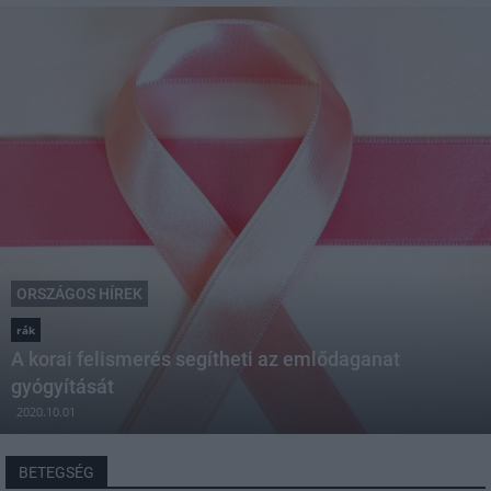
ORSZÁGOS HÍREK
rák
A korai felismerés segítheti az emlődaganat
gyógyítását
2020.10.01
BETEGSÉG