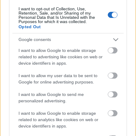
I want to opt-out of Collection, Use,
Retention, Sale, and/or Sharing of my
Personal Data that Is Unrelated with the
HIRDETÉS
Purposes for which it was collected.
Opted Out
Google consents
HIRDETÉS
I want to allow Google to enable storage
related to advertising like cookies on web or
device identifiers in apps.
LEGOLVASOTTABB
I want to allow my user data to be sent to
Paks II.: Mit jelent az 5. blokk új
Google for online advertising purposes.
mérföldköve a felülvizsgálat
árnyékában?
I want to allow Google to send me
personalized advertising.
I want to allow Google to enable storage
Fontos a postaládákba költöző
széncinegék védelme
related to analytics like cookies on web or
device identifiers in apps.