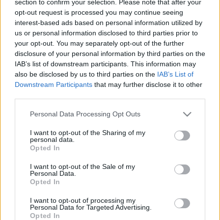
section to confirm your selection. Please note that after your
LEGFRISSEBB
opt-out request is processed you may continue seeing
interest-based ads based on personal information utilized by
Országos hírek
us or personal information disclosed to third parties prior to
Megérkezett az eső a Duna vízgyűjtőjére
your opt-out. You may separately opt-out of the further
disclosure of your personal information by third parties on the
IAB’s list of downstream participants. This information may
also be disclosed by us to third parties on the
IAB’s List of
Downstream Participants
that may further disclose it to other
Aktuális
third parties.
Paks II.: Mit jelent az 5. blokk új
mérföldköve a felülvizsgálat
Please note that this website/app uses one or more Google
Personal Data Processing Opt Outs
árnyékában?
services and may gather and store information including but
not limited to your visit or usage behaviour. You may click to
I want to opt-out of the Sharing of my
personal data.
grant or deny consent to Google and its third-party tags to
Opted In
Helyi hírek
use your data for below specified purposes in below Google
Amire többmillióan vártunk: szombattól
consent section.
I want to opt-out of the Sale of my
másodfokúra csökken a riasztás
Personal Data.
Opted In
I want to opt-out of processing my
Personal Data for Targeted Advertising.
Opted In
HIRDETÉS