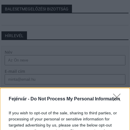
BALESETMEGELŐZÉSI BIZOTTSÁG
HÍRLEVÉL
Név
E-mail cím
Feliratkozom a hírlevélre és elfogadom az
adatvédelmi
szabályzatot!
Fejérvár -
Do Not Process My Personal Information
FELIRATKOZÁS
If you wish to opt-out of the sale, sharing to third parties, or
processing of your personal or sensitive information for
targeted advertising by us, please use the below opt-out