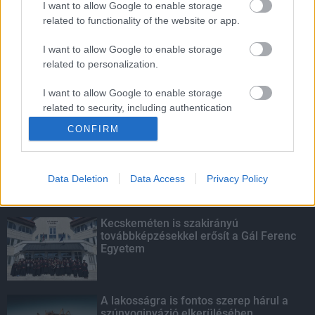
I want to allow Google to enable storage
related to functionality of the website or app.
Amire többmillióan vártunk: szombattól
másodfokúra csökken a riasztás
I want to allow Google to enable storage
related to personalization.
I want to allow Google to enable storage
related to security, including authentication
KIEMELT
functionality and fraud prevention, and other
CONFIRM
user protection.
Megérkezett az eső a Duna
vízgyűjtőjére
Data Deletion
Data Access
Privacy Policy
Kecskeméten is szakirányú
továbbképzésekkel erősít a Gál Ferenc
Egyetem
A lakosságra is fontos szerep hárul a
szúnyoginvázió elkerülésében