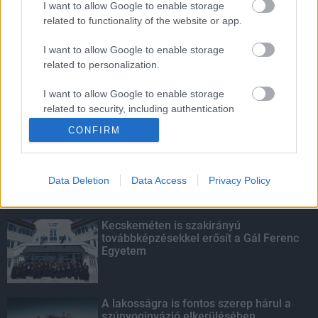
I want to allow Google to enable storage
related to functionality of the website or app.
Amire többmillióan vártunk: szombattól
másodfokúra csökken a riasztás
I want to allow Google to enable storage
related to personalization.
I want to allow Google to enable storage
related to security, including authentication
KIEMELT
functionality and fraud prevention, and other
CONFIRM
user protection.
Megérkezett az eső a Duna
vízgyűjtőjére
Data Deletion
Data Access
Privacy Policy
Kecskeméten is szakirányú
továbbképzésekkel erősít a Gál Ferenc
Egyetem
A lakosságra is fontos szerep hárul a
szúnyoginvázió elkerülésében