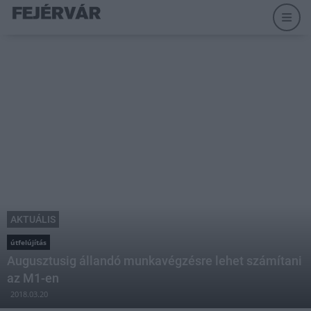
AKTUÁLIS
útfelújítás
Augusztusig állandó munkavégzésre lehet számítani
az M1-en
2018.03.20