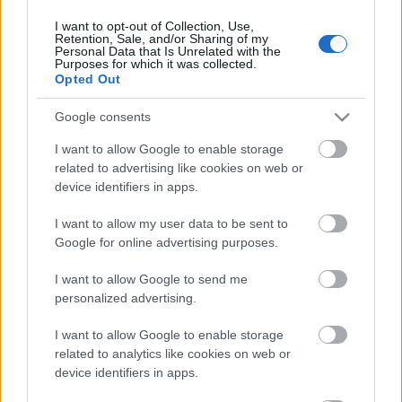
I want to opt-out of Collection, Use,
Retention, Sale, and/or Sharing of my
Personal Data that Is Unrelated with the
HIRDETÉS
Purposes for which it was collected.
Opted Out
Google consents
HIRDETÉS
I want to allow Google to enable storage
related to advertising like cookies on web or
device identifiers in apps.
LEGOLVASOTTABB
I want to allow my user data to be sent to
Paks II.: Mit jelent az 5. blokk új
Google for online advertising purposes.
mérföldköve a felülvizsgálat
árnyékában?
I want to allow Google to send me
personalized advertising.
I want to allow Google to enable storage
Fontos a postaládákba költöző
széncinegék védelme
related to analytics like cookies on web or
device identifiers in apps.