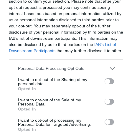
section to confirm your selection. Please note that after your
LEGFRISSEBB
opt-out request is processed you may continue seeing
interest-based ads based on personal information utilized by
Országos hírek
us or personal information disclosed to third parties prior to
Megérkezett az eső a Duna vízgyűjtőjére
your opt-out. You may separately opt-out of the further
disclosure of your personal information by third parties on the
IAB’s list of downstream participants. This information may
also be disclosed by us to third parties on the
IAB’s List of
Downstream Participants
that may further disclose it to other
Aktuális
third parties.
Paks II.: Mit jelent az 5. blokk új
mérföldköve a felülvizsgálat
Please note that this website/app uses one or more Google
Personal Data Processing Opt Outs
árnyékában?
services and may gather and store information including but
not limited to your visit or usage behaviour. You may click to
I want to opt-out of the Sharing of my
personal data.
grant or deny consent to Google and its third-party tags to
Opted In
Helyi hírek
use your data for below specified purposes in below Google
Amire többmillióan vártunk: szombattól
consent section.
I want to opt-out of the Sale of my
másodfokúra csökken a riasztás
Personal Data.
Opted In
I want to opt-out of processing my
Personal Data for Targeted Advertising.
Opted In
HIRDETÉS