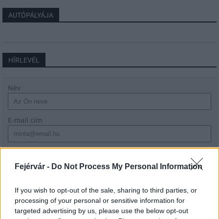
AUTÓPÁLYÁJA
HÍRLEVÉL
Név
E-mail cím
Feliratkozom a hírlevélre és elfogadom az
adatvédelmi
szabályzatot!
Fejérvár -
Do Not Process My Personal Information
FELIRATKOZÁS
If you wish to opt-out of the sale, sharing to third parties, or
processing of your personal or sensitive information for
targeted advertising by us, please use the below opt-out