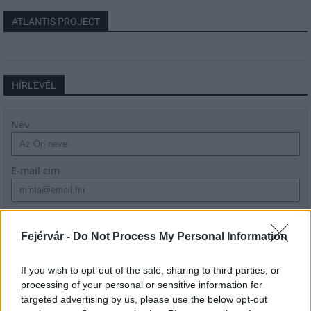
ATLANTIS PROJECT
HÍRLEVÉL
Név
E-mail cím
Feliratkozom a hírlevélre és elfogadom az
adatvédelmi
szabályzatot!
Fejérvár -
Do Not Process My Personal Information
FELIRATKOZÁS
If you wish to opt-out of the sale, sharing to third parties, or
processing of your personal or sensitive information for
targeted advertising by us, please use the below opt-out