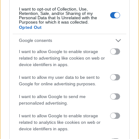
I want to opt-out of Collection, Use,
Retention, Sale, and/or Sharing of my
Personal Data that Is Unrelated with the
HIRDETÉS
Purposes for which it was collected.
Opted Out
Google consents
HIRDETÉS
I want to allow Google to enable storage
related to advertising like cookies on web or
device identifiers in apps.
LEGOLVASOTTABB
I want to allow my user data to be sent to
Paks II.: Mit jelent az 5. blokk új
Google for online advertising purposes.
mérföldköve a felülvizsgálat
árnyékában?
I want to allow Google to send me
personalized advertising.
I want to allow Google to enable storage
Fontos a postaládákba költöző
széncinegék védelme
related to analytics like cookies on web or
device identifiers in apps.