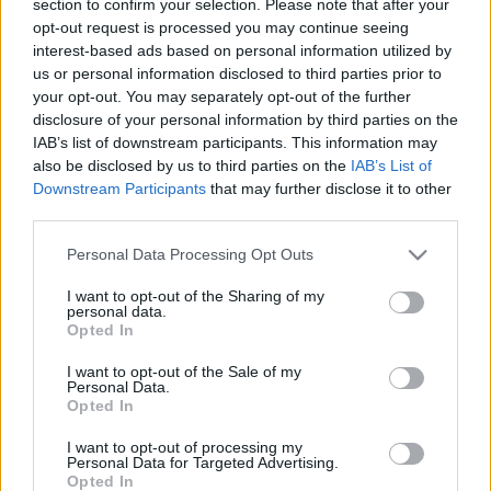
section to confirm your selection. Please note that after your
LEGFRISSEBB
opt-out request is processed you may continue seeing
interest-based ads based on personal information utilized by
Országos hírek
us or personal information disclosed to third parties prior to
Megérkezett az eső a Duna vízgyűjtőjére
your opt-out. You may separately opt-out of the further
disclosure of your personal information by third parties on the
IAB’s list of downstream participants. This information may
also be disclosed by us to third parties on the
IAB’s List of
Downstream Participants
that may further disclose it to other
Aktuális
third parties.
Paks II.: Mit jelent az 5. blokk új
mérföldköve a felülvizsgálat
Please note that this website/app uses one or more Google
Personal Data Processing Opt Outs
árnyékában?
services and may gather and store information including but
not limited to your visit or usage behaviour. You may click to
I want to opt-out of the Sharing of my
personal data.
grant or deny consent to Google and its third-party tags to
Opted In
Helyi hírek
use your data for below specified purposes in below Google
Amire többmillióan vártunk: szombattól
consent section.
I want to opt-out of the Sale of my
másodfokúra csökken a riasztás
Personal Data.
Opted In
I want to opt-out of processing my
Personal Data for Targeted Advertising.
Opted In
HIRDETÉS