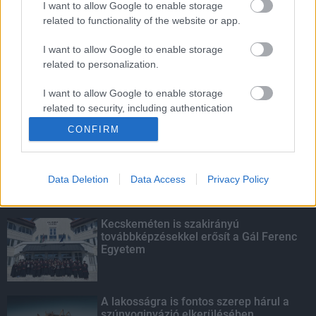
I want to allow Google to enable storage
related to functionality of the website or app.
Látlelet a hazai víziközművekről?
Egyetlen, fél évszázados vezetéken
I want to allow Google to enable storage
múlt Bicske vízellátása
related to personalization.
I want to allow Google to enable storage
related to security, including authentication
KIEMELT
functionality and fraud prevention, and other
CONFIRM
user protection.
Megérkezett az eső a Duna
vízgyűjtőjére
Data Deletion
Data Access
Privacy Policy
Kecskeméten is szakirányú
továbbképzésekkel erősít a Gál Ferenc
Egyetem
A lakosságra is fontos szerep hárul a
szúnyoginvázió elkerülésében