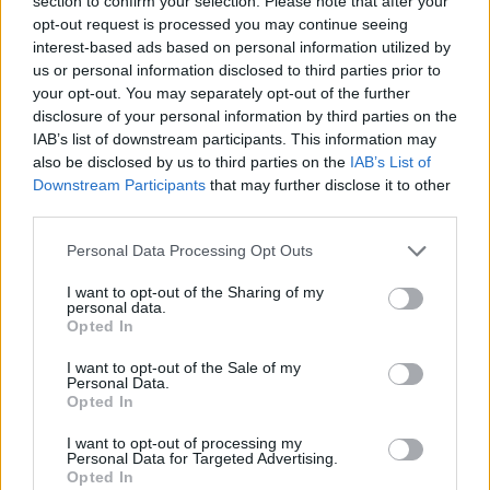
section to confirm your selection. Please note that after your
szerint az amerikai cég nem tájékoztatta a fogyasztókat a wifi-
opt-out request is processed you may continue seeing
asszisztens szolgáltatás lényeges jellemzőiről annak ellenére,
interest-based ads based on personal information utilized by
hogy annak nem lett volna terjedelmi akadálya.
us or personal information disclosed to third parties prior to
your opt-out. You may separately opt-out of the further
disclosure of your personal information by third parties on the
1
IAB’s list of downstream participants. This information may
also be disclosed by us to third parties on the
IAB’s List of
Downstream Participants
that may further disclose it to other
third parties.
HÍRLEVÉL
Please note that this website/app uses one or more Google
Personal Data Processing Opt Outs
services and may gather and store information including but
Név
not limited to your visit or usage behaviour. You may click to
I want to opt-out of the Sharing of my
personal data.
grant or deny consent to Google and its third-party tags to
Opted In
use your data for below specified purposes in below Google
E-mail cím
consent section.
I want to opt-out of the Sale of my
Personal Data.
Opted In
Feliratkozom a hírlevélre és elfogadom az
adatvédelmi
I want to opt-out of processing my
szabályzatot!
Personal Data for Targeted Advertising.
Opted In