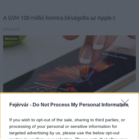
A GVH 100 millió forintra bírságolta az Apple-t
2018.04.22
Aktuális
Fejérvár -
Do Not Process My Personal Information
If you wish to opt-out of the sale, sharing to third parties, or
Tájékoztatás elmulasztása miatt a Gazdasági Versenyhivatal
processing of your personal or sensitive information for
(GVH) 100 millió forintra bírságolta az Apple-t és megtiltotta a
targeted advertising by us, please use the below opt-out
jogsértő gyakorlat folytatását: a hivatal szerdai közleménye