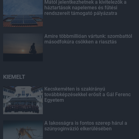
Mától jelentkezhetnek a kivitelezők a
háztartások napelemes és fűtési
rendszereit támogató pályázatra
Amire többmillióan vártunk: szombattól
másodfokúra csökken a riasztás
KIEMELT
Kecskeméten is szakirányú
továbbképzésekkel erősít a Gál Ferenc
Egyetem
A lakosságra is fontos szerep hárul a
szúnyoginvázió elkerülésében