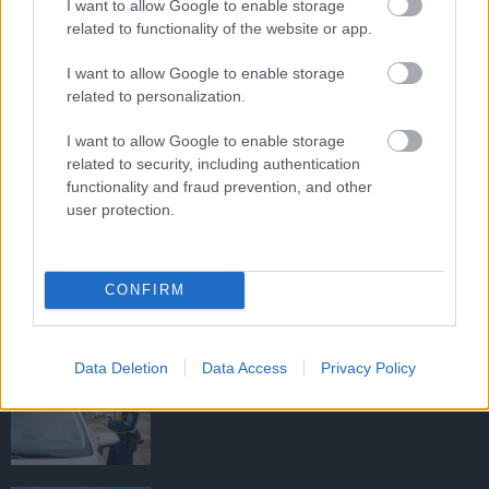
I want to allow Google to enable storage
related to functionality of the website or app.
I want to allow Google to enable storage
HIRDETÉS
related to personalization.
I want to allow Google to enable storage
HIRDETÉS
related to security, including authentication
functionality and fraud prevention, and other
user protection.
HIRDETÉS
CONFIRM
LEGOLVASOTTABB
Data Deletion
Data Access
Privacy Policy
Egyhetes országos ellenőrzést tart a
rendőrség a utakon