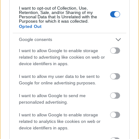
FELIRATKOZÁS
I want to opt-out of Collection, Use,
Retention, Sale, and/or Sharing of my
Personal Data that Is Unrelated with the
Purposes for which it was collected.
Opted Out
LEGFRISSEBB
Google consents
Helyi hírek
Amire többmillióan vártunk: szombattól
I want to allow Google to enable storage
másodfokúra csökken a riasztás
related to advertising like cookies on web or
device identifiers in apps.
I want to allow my user data to be sent to
Helyi hírek
Google for online advertising purposes.
Látlelet a hazai víziközművekről?
Egyetlen, fél évszázados vezetéken múlt
I want to allow Google to send me
Bicske vízellátása
personalized advertising.
I want to allow Google to enable storage
Helyi hírek
related to analytics like cookies on web or
Gyárleállításokkal és átszervezett
device identifiers in apps.
termeléssel tehermentesíti a
villamosenergia-rendszert a STRABAG