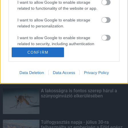
I want to allow Google to enable storage
related to functionality of the website or app.
Amire többmillióan vártunk: szombattól
másodfokúra csökken a riasztás
I want to allow Google to enable storage
related to personalization.
I want to allow Google to enable storage
related to security, including authentication
KIEMELT
functionality and fraud prevention, and other
CONFIRM
user protection.
Kecskeméten is szakirányú
továbbképzésekkel erősít a Gál Ferenc
Egyetem
Data Deletion
Data Access
Privacy Policy
A lakosságra is fontos szerep hárul a
szúnyoginvázió elkerülésében
Túlfogyasztás napja - július 30-ra
felhasználta az emberiség a Föld egész