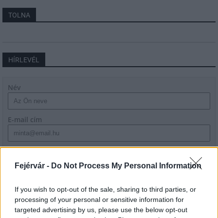
TOLNA
HÍRLEVÉL
Név
E-mail cím
Feliratkozom a hírlevélre és elfogadom az
adatvédelmi
szabályzatot!
Fejérvár -
Do Not Process My Personal Information
FELIRATKOZÁS
If you wish to opt-out of the sale, sharing to third parties, or
processing of your personal or sensitive information for
targeted advertising by us, please use the below opt-out