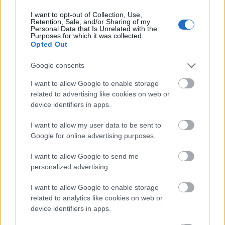
I want to opt-out of Collection, Use,
Retention, Sale, and/or Sharing of my
Personal Data that Is Unrelated with the
HIRDETÉS
Purposes for which it was collected.
Opted Out
Google consents
HIRDETÉS
I want to allow Google to enable storage
related to advertising like cookies on web or
device identifiers in apps.
LEGOLVASOTTABB
I want to allow my user data to be sent to
Látlelet a hazai víziközművekről?
Google for online advertising purposes.
Egyetlen, fél évszázados vezetéken
múlt Bicske vízellátása
I want to allow Google to send me
personalized advertising.
I want to allow Google to enable storage
Egyhetes országos ellenőrzést tart a
rendőrség a utakon
related to analytics like cookies on web or
device identifiers in apps.