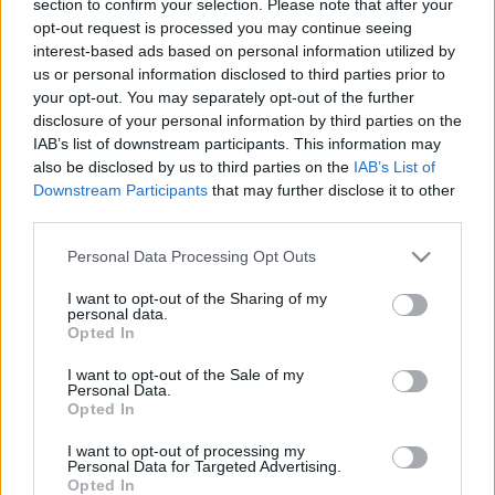
section to confirm your selection. Please note that after your
LEGFRISSEBB
opt-out request is processed you may continue seeing
interest-based ads based on personal information utilized by
Helyi hírek
us or personal information disclosed to third parties prior to
Amire többmillióan vártunk: szombattól
your opt-out. You may separately opt-out of the further
másodfokúra csökken a riasztás
disclosure of your personal information by third parties on the
IAB’s list of downstream participants. This information may
also be disclosed by us to third parties on the
IAB’s List of
Downstream Participants
that may further disclose it to other
Helyi hírek
third parties.
Látlelet a hazai víziközművekről?
Egyetlen, fél évszázados vezetéken múlt
Please note that this website/app uses one or more Google
Personal Data Processing Opt Outs
Bicske vízellátása
services and may gather and store information including but
not limited to your visit or usage behaviour. You may click to
I want to opt-out of the Sharing of my
personal data.
grant or deny consent to Google and its third-party tags to
Opted In
Helyi hírek
use your data for below specified purposes in below Google
Gyárleállításokkal és átszervezett
consent section.
I want to opt-out of the Sale of my
termeléssel tehermentesíti a
Personal Data.
villamosenergia-rendszert a STRABAG
Opted In
I want to opt-out of processing my
Personal Data for Targeted Advertising.
Opted In
HIRDETÉS