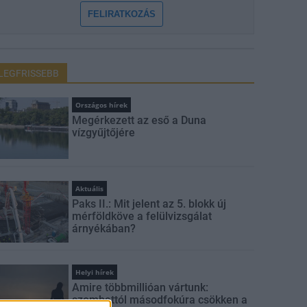
FELIRATKOZÁS
LEGFRISSEBB
Országos hírek
Megérkezett az eső a Duna
vízgyűjtőjére
Aktuális
Paks II.: Mit jelent az 5. blokk új
mérföldköve a felülvizsgálat
árnyékában?
Helyi hírek
Amire többmillióan vártunk:
szombattól másodfokúra csökken a