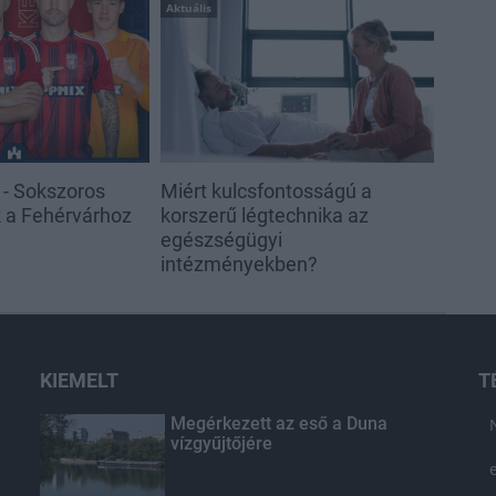
Aktuális
 - Sokszoros
Miért kulcsfontosságú a
k a Fehérvárhoz
korszerű légtechnika az
egészségügyi
intézményekben?
KIEMELT
T
Megérkezett az eső a Duna
vízgyűjtőjére