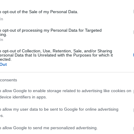
o opt-out of the Sale of my Personal Data.
In
to opt-out of processing my Personal Data for Targeted
ing.
In
o opt-out of Collection, Use, Retention, Sale, and/or Sharing
ersonal Data that Is Unrelated with the Purposes for which it
lected.
Out
consents
o allow Google to enable storage related to advertising like cookies on
evice identifiers in apps.
o allow my user data to be sent to Google for online advertising
Új gyalogosátkelők és jelzőlámpás
s.
csomópont épül Angyalföldön
to allow Google to send me personalized advertising.