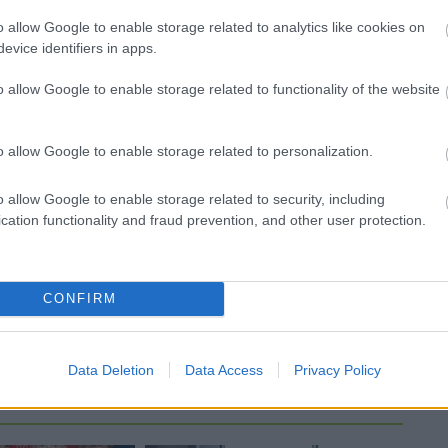
o allow Google to enable storage related to analytics like cookies on
Másfélszeresére bővítik
evice identifiers in apps.
Hódmezővásárhely jó hírű
református iskoláját
o allow Google to enable storage related to functionality of the website
Látványos építési szakasz indult
o allow Google to enable storage related to personalization.
be a Flórián téri felüljárón
o allow Google to enable storage related to security, including
t
cation functionality and fraud prevention, and other user protection.
Paks II.: Mit jelent az 5. blokk új
mérföldköve a felülvizsgálat
árnyékában?
CONFIRM
Data Deletion
Data Access
Privacy Policy