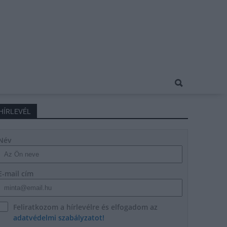
HÍRLEVÉL
Név
E-mail cím
Feliratkozom a hírlevélre és elfogadom az
adatvédelmi szabályzatot!