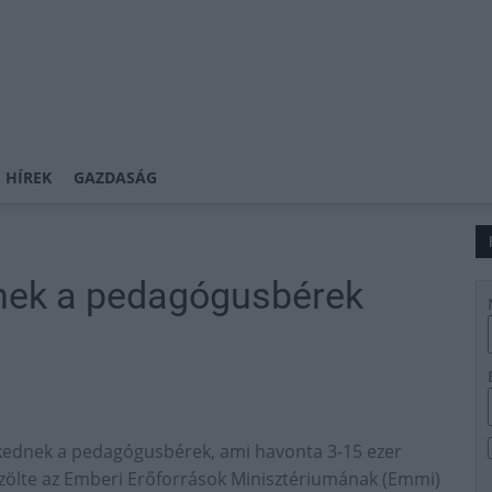
 HÍREK
GAZDASÁG
nek a pedagógusbérek
lkednek a pedagógusbérek, ami havonta 3-15 ezer
 közölte az Emberi Erőforrások Minisztériumának (Emmi)