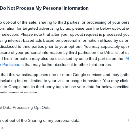
forint, ami 2018-ra eléri az 554 ezer forintot -
bla rendezésének költsége összesen 15,8 milliárd
Do Not Process My Personal Information
etés.
a nem változott, a jövedelemszint ugyan módosult,
to opt-out of the sale, sharing to third parties, or processing of your per
özötti és belüli eloszlása nem volt egyenletes.
formation for targeted advertising by us, please use the below opt-out s
r selection. Please note that after your opt-out request is processed y
 150 ezer forintos bérminimumot határoztak meg,
eing interest-based ads based on personal information utilized by us or
s rendszer szintjén ötmilliárdot jelent, ami a
disclosed to third parties prior to your opt-out. You may separately opt-
zzá Palkovics László.
losure of your personal information by third parties on the IAB’s list of
zóló stratégia elfogadása után először strukturális
. This information may also be disclosed by us to third parties on the
IA
en elkezdődhetnek a tartalmi átalakítások is.
Participants
that may further disclose it to other third parties.
gi program, amelynek részleteit nemsokára bejelentik
 that this website/app uses one or more Google services and may gath
including but not limited to your visit or usage behaviour. You may click 
 to Google and its third-party tags to use your data for below specifi
ogle consent section.
l Data Processing Opt Outs
o opt-out of the Sharing of my personal data.
In