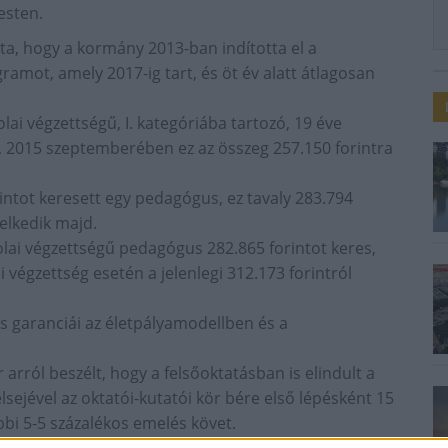
esten.
ta, hogy a kormány 2013-ban indította el a
amot, amely 2017-ig tart, és öt év alatt átlagosan
olai végzettségű, I. kategóriába tartozó, 19 éve
, 2015 szeptemberében ez az összeg 257.150 forintra
ntot keresett egy pedagógus, ez tavaly 283.794
elkedik majd.
olai végzettségű pedagógus 282.865 forintot keres,
végzettség esetén a jelenlegi 312.173 forintról
s garanciái az életpályamodellben és a
r arról beszélt, hogy a felsőoktatásban is elindult a
sejével az oktatói-kutatói kör bére első lépésként 15
bbi 5-5 százalékos emelés követ.