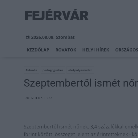
2026.08.08, Szombat
KEZDŐLAP
ROVATOK
HELYI HÍREK
ORSZÁGOS
Aktuális
pedagógusbér
életpályamodell
Szeptembertől ismét nő
2016.01.07. 15:32
Szeptembertől ismét nőnek, 3,4 százalékkal eme
forint közötti összeget jelent az érintetteknek -