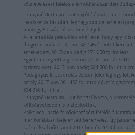
köznevelésért felelős államtitkára szerdán Budap
Czunyiné Bertalan Judit sajtótájékoztatón elmond
rendszerváltás utáni legnagyobb béremelési progr
mintegy 50 százalékos emelést jelent.
Az államtitkár példaként említette, hogy egy főisk
dolgozó tanár 2013-ban 149.145 forintot keresett
emelkedett, 2017-ben pedig 274.050 forint lesz.
Egyetemi végzettség esetén 2013-ban 172.900 fori
forintra nőtt, 2017-ben pedig 304.500 forintra em
Pedagógus II. besorolás esetén jelenleg egy főisk
amely 2017-ben 301.455 forintra nő, míg egyetemi 
334.950 forintra.
Czunyiné Bertalan Judit hangsúlyozta, a béremelé
költségvetésben is biztosítottak.
Palkovics László felsőoktatásért felelős államtitká
már korábban bejelentett béremelés. Így január el
százalékkal nőtt, amit 2017-ben és 2018-ban tová