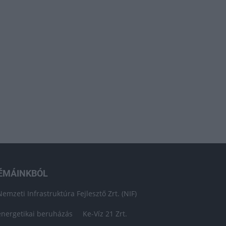
ÉMÁINKBÓL
Nemzeti Infrastruktúra Fejlesztő Zrt. (NIF)
energetikai beruházás
Ke-Víz 21 Zrt.