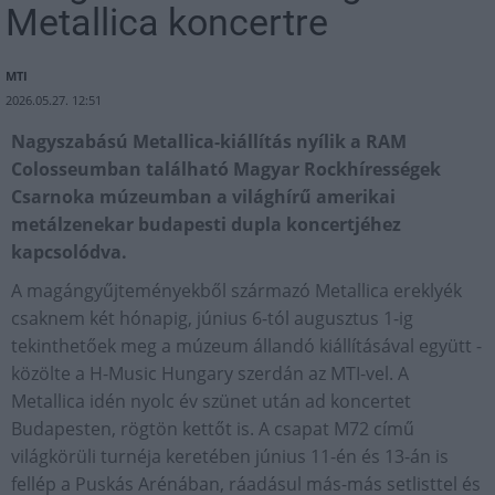
Metallica koncertre
MTI
2026.05.27. 12:51
Nagyszabású Metallica-kiállítás nyílik a RAM
Colosseumban található Magyar Rockhírességek
Csarnoka múzeumban a világhírű amerikai
metálzenekar budapesti dupla koncertjéhez
kapcsolódva.
A magángyűjteményekből származó Metallica ereklyék
csaknem két hónapig, június 6-tól augusztus 1-ig
tekinthetőek meg a múzeum állandó kiállításával együtt -
közölte a H-Music Hungary szerdán az MTI-vel. A
Metallica idén nyolc év szünet után ad koncertet
Budapesten, rögtön kettőt is. A csapat M72 című
világkörüli turnéja keretében június 11-én és 13-án is
fellép a Puskás Arénában, ráadásul más-más setlisttel és