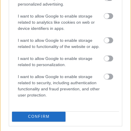
personalized advertising.
I want to allow Google to enable storage
related to analytics like cookies on web or
device identifiers in apps.
Kecskeméten is szakirányú továbbképzésekkel erősít a
I want to allow Google to enable storage
Gál Ferenc Egyetem
related to functionality of the website or app.
I want to allow Google to enable storage
related to personalization.
I want to allow Google to enable storage
Országos hírek
related to security, including authentication
functionality and fraud prevention, and other
user protection.
CONFIRM
A lakosságra is fontos szerep hárul a szúnyoginvázió