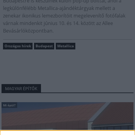
Budapestre is készülnek külön pop-up bolttal, ahol a
legkülönfélébb Metallica-ajándéktárgyak mellett a
zenekar ikonikus lemezborítóit megelevenítő fotófalak
várnak mindenkit június 10. és 14. között az Allee
Bevásárlóközpontban.
Országos hírek
Budapest
Metallica
MAGYAR ÉPÍTŐK
Mi épül?