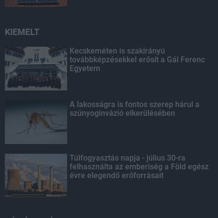
KIEMELT
Kecskeméten is szakirányú
továbbképzésekkel erősít a Gál Ferenc
Egyetem
A lakosságra is fontos szerep hárul a
szúnyoginvázió elkerülésében
Túlfogyasztás napja - július 30-ra
felhasználta az emberiség a Föld egész
évre elegendő erőforrásait