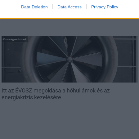
elkerülésében
Data Deletion
Data Access
Privacy Policy
Országos hírek
Itt az ÉVOSZ megoldása a hőhullámok és az
energiakrízis kezelésére