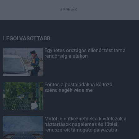
HIRDETÉS
LEGOLVASOTTABB
Egyhetes országos ellenőrzést tart a
rendőrség a utakon
Fontos a postaládákba költöző
széncinegék védelme
Mától jelentkezhetnek a kivitelezők a
háztartások napelemes és fűtési
rendszereit támogató pályázatra