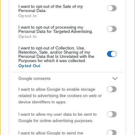
árnyékában?
consent section.
I want to opt-out of the Sale of my
Personal Data.
Opted In
Elkészült a Liszt Ferenc repülőtér
I want to opt-out of processing my
Personal Data for Targeted Advertising.
közelében lévő logisztikai bázis út- és
Opted In
közműhálózatának fejlesztése
I want to opt-out of Collection, Use,
Retention, Sale, and/or Sharing of my
Personal Data that Is Unrelated with the
Látlelet a hazai víziközművekről?
Purposes for which it was collected.
Egyetlen, fél évszázados vezetéken
Opted Out
múlt Bicske vízellátása
Google consents
I want to allow Google to enable storage
related to advertising like cookies on web or
device identifiers in apps.
AJÁNLJUK MÉG
I want to allow my user data to be sent to
Google for online advertising purposes.
Országos hírek
I want to allow Google to send me