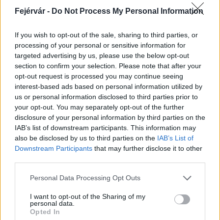
Fejérvár -
Do Not Process My Personal Information
If you wish to opt-out of the sale, sharing to third parties, or
processing of your personal or sensitive information for
targeted advertising by us, please use the below opt-out
section to confirm your selection. Please note that after your
opt-out request is processed you may continue seeing
Hódmezővásárhely
iskolaépítés
FERROÉP Zrt.
oktatási beruházás
interest-based ads based on personal information utilized by
Másfélszeresére bővítik Hódmezővásárhely jó hírű
us or personal information disclosed to third parties prior to
református iskoláját
your opt-out. You may separately opt-out of the further
disclosure of your personal information by third parties on the
A Szőnyi Benjámin Általános Iskola fejlesztését a FERROÉP
IAB’s list of downstream participants. This information may
kivitelezheti; a munkák csaknem egy évig tartanak majd.
also be disclosed by us to third parties on the
IAB’s List of
Downstream Participants
that may further disclose it to other
Látványos építési szakasz indult be a
third parties.
Flórián téri felüljárón
Please note that this website/app uses one or more Google
Personal Data Processing Opt Outs
services and may gather and store information including but
not limited to your visit or usage behaviour. You may click to
I want to opt-out of the Sharing of my
personal data.
grant or deny consent to Google and its third-party tags to
Paks II.: Mit jelent az 5. blokk új
Opted In
use your data for below specified purposes in below Google
mérföldköve a felülvizsgálat