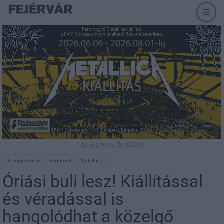
Az esemény fb oldala
Országos hírek
Budapest
Metallica
Óriási buli lesz! Kiállítással
és véradással is
hangolódhat a közelgő