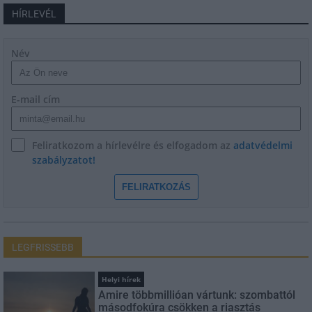
HÍRLEVÉL
Név
E-mail cím
Feliratkozom a hírlevélre és elfogadom az
adatvédelmi
szabályzatot!
FELIRATKOZÁS
LEGFRISSEBB
Helyi hírek
Amire többmillióan vártunk: szombattól
másodfokúra csökken a riasztás