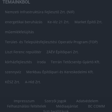
TÉMÁINKBÓL
Nemzeti Infrastruktúra Fejlesztő Zrt. (NIF)
energetikai beruházás
Ke-Víz 21 Zrt.
Market Építő Zrt.
műemlékfelújítás
Terület- és Településfejlesztési Operatív Program (TOP)
Liszt Ferenc repülőtér
ZÁÉV Építőipari Zrt.
kórházfejlesztés
iroda
Terrán Tetőcserép Gyártó Kft.
szennyvíz
Merkbau Építőipari és Kereskedelmi Kft.
KÉSZ Zrt.
A-Híd Zrt.
Impresszum
Szerzői Jogok
Adatvédelem
Felhasználási feltételek
Médiaajánlat
BC COMM
Süti beállítások