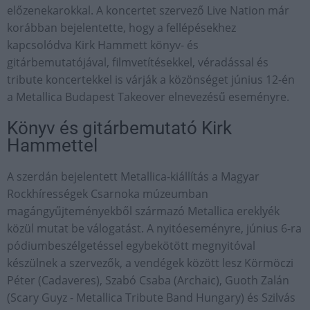
előzenekarokkal. A koncertet szervező Live Nation már
korábban bejelentette, hogy a fellépésekhez
kapcsolódva Kirk Hammett könyv- és
gitárbemutatójával, filmvetítésekkel, véradással és
tribute koncertekkel is várják a közönséget június 12-én
a Metallica Budapest Takeover elnevezésű eseményre.
Könyv és gitárbemutató Kirk
Hammettel
A szerdán bejelentett Metallica-kiállítás a Magyar
Rockhírességek Csarnoka múzeumban
magángyűjteményekből származó Metallica ereklyék
közül mutat be válogatást. A nyitóeseményre, június 6-ra
pódiumbeszélgetéssel egybekötött megnyitóval
készülnek a szervezők, a vendégek között lesz Körmöczi
Péter (Cadaveres), Szabó Csaba (Archaic), Guoth Zalán
(Scary Guyz - Metallica Tribute Band Hungary) és Szilvás