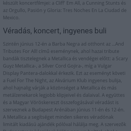
készült koncertfilmjei: a Cliff' Em All, a Cunning Stunts és
az Orgullo, Pasión y Gloria: Tres Noches En La Ciudad de
Mexico.
Véradás, koncert, ingyenes buli
Szintén június 12-én a Barba Negra ad otthont az ...And
Tributes For All! című eseménynek, ahol hazai tribute
bandák tisztelegnek a Metallica és vendégei előtt: a Scary
Guyz Metallica-, a Silver Cord Gojira-, míg a Vulgar
Display Pantera-dalokkal érkezik. Ezt az eseményt követi
a Fuel For The Night, az Akvárium Klub ingyenes bulija,
ahol hajnalig várják a közönséget a Metallica és más
metálzenekarok legjobb klipjeivel és dalaival. A együttes
és a Magyar Vöröskereszt összefogásával véradást is
szerveznek a Budapest Arénában június 11-én és 12-én.
A Metallica a segítséget minden sikeres véradónak
limitált kiadású ajándék pólóval hálálja meg. A szervezők