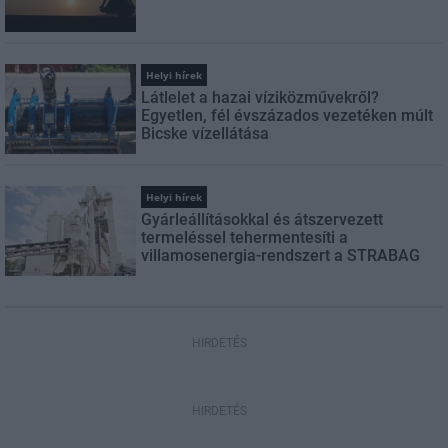
Helyi hírek
Látlelet a hazai víziközművekről?
Egyetlen, fél évszázados vezetéken múlt
Bicske vízellátása
Helyi hírek
Gyárleállításokkal és átszervezett
termeléssel tehermentesíti a
villamosenergia-rendszert a STRABAG
HIRDETÉS
HIRDETÉS