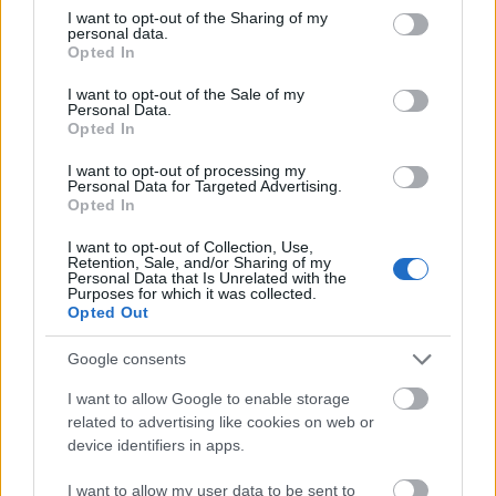
not limited to your visit or usage behaviour. You may click to
I want to opt-out of the Sharing of my
personal data.
grant or deny consent to Google and its third-party tags to
AJÁNLJUK MÉG
Opted In
use your data for below specified purposes in below Google
consent section.
I want to opt-out of the Sale of my
Országos hírek
Personal Data.
Opted In
I want to opt-out of processing my
Personal Data for Targeted Advertising.
Opted In
I want to opt-out of Collection, Use,
Retention, Sale, and/or Sharing of my
Personal Data that Is Unrelated with the
Kecskeméten is szakirányú továbbképzésekkel erősít a
Purposes for which it was collected.
Gál Ferenc Egyetem
Opted Out
Google consents
I want to allow Google to enable storage
related to advertising like cookies on web or
Országos hírek
device identifiers in apps.
I want to allow my user data to be sent to