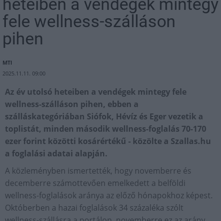
heteiben a vendégek mintegy
fele wellness-szálláson
pihen
MTI
2025.11.11. 09:00
Az év utolsó heteiben a vendégek mintegy fele
wellness-szálláson pihen, ebben a
szálláskategóriában Siófok, Hévíz és Eger vezetik a
toplistát, minden második wellness-foglalás 70-170
ezer forint közötti kosárértékű - közölte a Szallas.hu
a foglalási adatai alapján.
A közleményben ismertették, hogy novemberre és
decemberre számottevően emelkedett a belföldi
wellness-foglalások aránya az előző hónapokhoz képest.
Októberben a hazai foglalások 34 százaléka szólt
wellness-szállásra a portálon, novemberre ez az arány