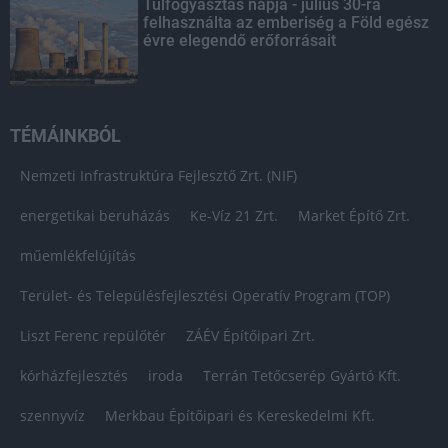
Túlfogyasztás napja - július 30-ra
felhasználta az emberiség a Föld egész
évre elegendő erőforrásait
TÉMÁINKBÓL
Nemzeti Infrastruktúra Fejlesztő Zrt. (NIF)
energetikai beruházás
Ke-Víz 21 Zrt.
Market Építő Zrt.
műemlékfelújítás
Terület- és Településfejlesztési Operatív Program (TOP)
Liszt Ferenc repülőtér
ZÁÉV Építőipari Zrt.
kórházfejlesztés
iroda
Terrán Tetőcserép Gyártó Kft.
szennyvíz
Merkbau Építőipari és Kereskedelmi Kft.