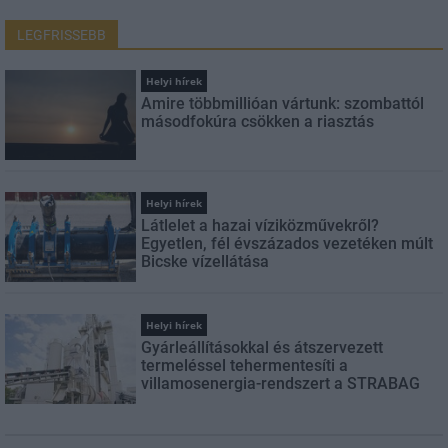
LEGFRISSEBB
Helyi hírek
Amire többmillióan vártunk: szombattól
másodfokúra csökken a riasztás
Helyi hírek
Látlelet a hazai víziközművekről?
Egyetlen, fél évszázados vezetéken múlt
Bicske vízellátása
Helyi hírek
Gyárleállításokkal és átszervezett
termeléssel tehermentesíti a
villamosenergia-rendszert a STRABAG