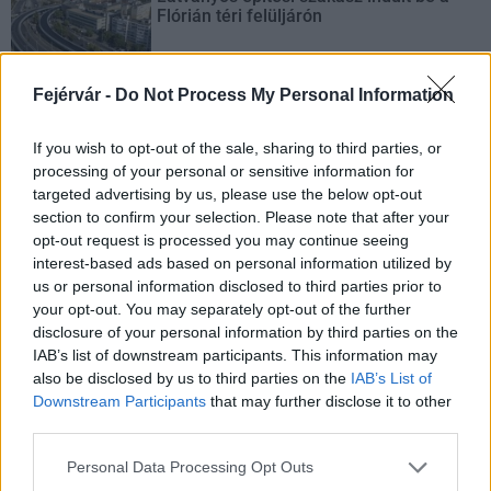
Flórián téri felüljárón
Fejérvár -
Do Not Process My Personal Information
Paks II.: Mit jelent az 5. blokk új
mérföldköve a felülvizsgálat
If you wish to opt-out of the sale, sharing to third parties, or
árnyékában?
processing of your personal or sensitive information for
targeted advertising by us, please use the below opt-out
section to confirm your selection. Please note that after your
Elkészült a Liszt Ferenc repülőtér
opt-out request is processed you may continue seeing
közelében lévő logisztikai bázis út- és
interest-based ads based on personal information utilized by
közműhálózatának fejlesztése
us or personal information disclosed to third parties prior to
your opt-out. You may separately opt-out of the further
disclosure of your personal information by third parties on the
IAB’s list of downstream participants. This information may
Látlelet a hazai víziközművekről?
Egyetlen, fél évszázados vezetéken
also be disclosed by us to third parties on the
IAB’s List of
múlt Bicske vízellátása
Downstream Participants
that may further disclose it to other
third parties.
Please note that this website/app uses one or more Google
Personal Data Processing Opt Outs
services and may gather and store information including but