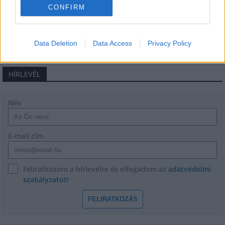
CONFIRM
Data Deletion
Data Access
Privacy Policy
HÍRLEVÉL
Név
E-mail cím
Feliratkozom a hírlevélre és elfogadom az
adatvédelmi
szabályzatot!
FELIRATKOZÁS