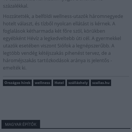
százalékkal.
Hozzátették, a belföldi wellness-utazók háromnegyede
hotelt választ, és tízből nyolcan ellátást is kérnek. A
foglalások kétharmada két főre szól, körükben
egyébként Hévíz a legkedveltebb úti cél. A gyermekkel
utazók esetében viszont Siófok a legnépszerűbb. A
legtöbb vendég kétéjszakás pihenést tervez, de a
hároméjszakás tartózkodások aránya is jelentős -
emelték ki.
Országos hírek
wellness
Hotel
szálláshely
szallas.hu
MAGYAR ÉPÍTŐK