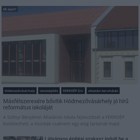
Mi épül?
Hódmezővásárhely
iskolaépítés
FERROÉP Zrt.
oktatási beruházás
Másfélszeresére bővítik Hódmezővásárhely jó hírű
református iskoláját
A Szőnyi Benjámin Általános Iskola fejlesztését a FERROÉP
kivitelezheti; a munkák csaknem egy évig tartanak majd.
Látványos építési szakasz indult be a