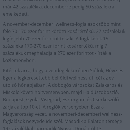
már 42 százalékra, decemberre pedig 50 százalékra
emelkedett.
A november-decemberi wellness-foglalások több mint
fele 70-170 ezer forint közötti kosárértékű, 27 százalékuk
legfeljebb 70 ezer forintot tesz ki. A foglalások 15
százaléka 170-270 ezer forint kosárértékű, míg 7
százalékuk meghaladja a 270 ezer forintot - írták a
közleményben.
Kitértek arra, hogy a vendégek körében Siófok, Hévíz és
Eger a legkeresettebb belföldi wellness úti cél az év
utolsó hónapjaiban. A dobogós városokat Zalakaros és
Miskolc követi holtversenyben, majd Hajdúszoboszló,
Budapest, Gyula, Visegrád, Esztergom és Cserkeszőlő
zárják a top 10-et. A régiók versenyében Észak-
Magyarország vezet, a novemberi-decemberi wellness-
foglalások negyede ide szól. Második a Balaton térsége
19 százalékkal, harmadik Nyugat-Dunántúl 13