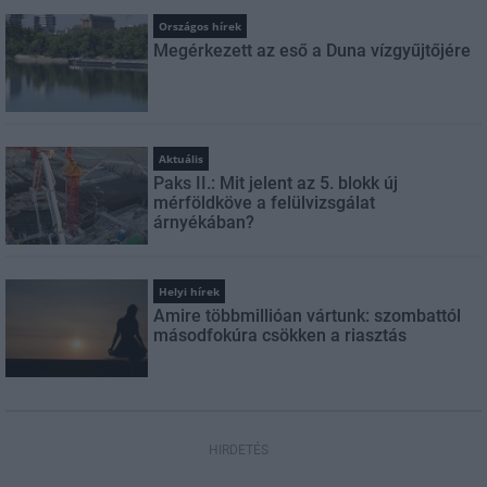
Országos hírek
Megérkezett az eső a Duna vízgyűjtőjére
Aktuális
Paks II.: Mit jelent az 5. blokk új
mérföldköve a felülvizsgálat
árnyékában?
Helyi hírek
Amire többmillióan vártunk: szombattól
másodfokúra csökken a riasztás
HIRDETÉS