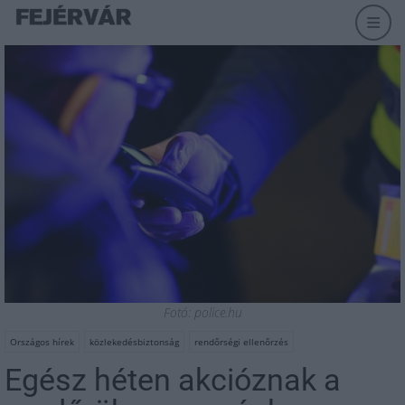
Fotó: police.hu
Országos hírek
közlekedésbiztonság
rendőrségi ellenőrzés
Egész héten akcióznak a