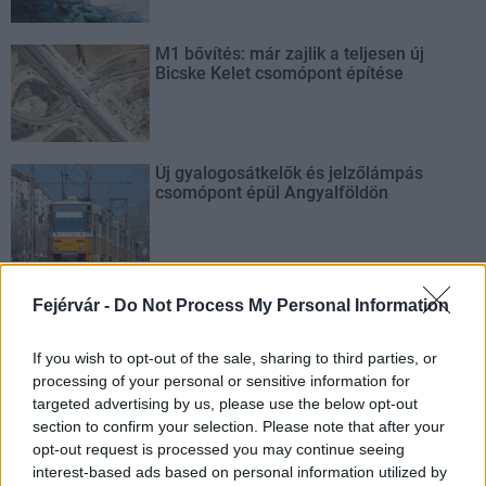
M1 bővítés: már zajlik a teljesen új
Bicske Kelet csomópont építése
Új gyalogosátkelők és jelzőlámpás
csomópont épül Angyalföldön
Másfélszeresére bővítik
Fejérvár -
Do Not Process My Personal Information
Hódmezővásárhely jó hírű református
iskoláját
If you wish to opt-out of the sale, sharing to third parties, or
processing of your personal or sensitive information for
targeted advertising by us, please use the below opt-out
section to confirm your selection. Please note that after your
opt-out request is processed you may continue seeing
AJÁNLJUK MÉG
interest-based ads based on personal information utilized by