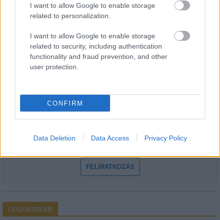
I want to allow Google to enable storage
related to personalization.
I want to allow Google to enable storage
HÍRLEVÉL
related to security, including authentication
functionality and fraud prevention, and other
user protection.
Név
CONFIRM
E-mail cím
Feliratkozom a hírlevélre és elfogadom az
adatvédelmi
Data Deletion
Data Access
Privacy Policy
szabályzatot!
FELIRATKOZÁS
LEGFRISSEBB