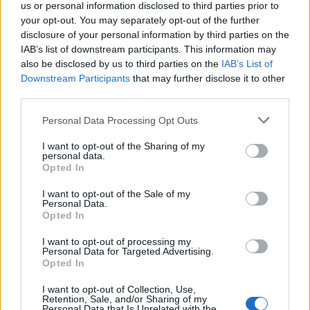
us or personal information disclosed to third parties prior to
your opt-out. You may separately opt-out of the further
Országos hírek
disclosure of your personal information by third parties on the
IAB’s list of downstream participants. This information may
also be disclosed by us to third parties on the
IAB’s List of
Downstream Participants
that may further disclose it to other
third parties.
Please note that this website/app uses one or more Google
Personal Data Processing Opt Outs
services and may gather and store information including but
Megérkezett az eső a Duna vízgyűjtőjére
not limited to your visit or usage behaviour. You may click to
I want to opt-out of the Sharing of my
personal data.
grant or deny consent to Google and its third-party tags to
Opted In
use your data for below specified purposes in below Google
consent section.
I want to opt-out of the Sale of my
Personal Data.
Opted In
Országos hírek
I want to opt-out of processing my
Personal Data for Targeted Advertising.
Opted In
I want to opt-out of Collection, Use,
Retention, Sale, and/or Sharing of my
Personal Data that Is Unrelated with the