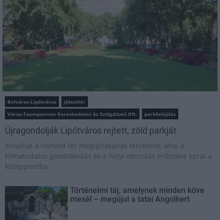
Belváros-Lipótváros
játszótér
Város-Teampannon Kereskedelmi és Szolgáltató Kft.
parkfelújítás
Újragondolják Lipótváros rejtett, zöld parkját
Indulhat a Honvéd tér megújításának tervezése, ahol a
klímatudatos gondolkodás és a helyi identitás erősítése kerül a
középpontba.
Történelmi táj, amelynek minden köve
mesél – megújul a tatai Angolkert