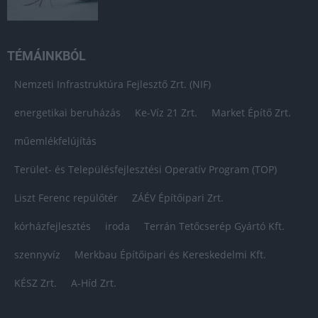
TÉMÁINKBÓL
Nemzeti Infrastruktúra Fejlesztő Zrt. (NIF)
energetikai beruházás
Ke-Víz 21 Zrt.
Market Építő Zrt.
műemlékfelújítás
Terület- és Településfejlesztési Operatív Program (TOP)
Liszt Ferenc repülőtér
ZÁÉV Építőipari Zrt.
kórházfejlesztés
iroda
Terrán Tetőcserép Gyártó Kft.
szennyvíz
Merkbau Építőipari és Kereskedelmi Kft.
KÉSZ Zrt.
A-Híd Zrt.