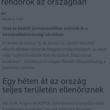
rendőrök az országban
MTI
2025.06.13. 12:54
Ittas és bódult járművezetőket szűrnek ki a
közlekedésbiztonsági akcióban.
A rendőrök június 16. és június 22. között fokozott
ellenőrzéseket tartanak Magyarország közútjain, az akció
célja "a járművezetők ittas és bódult állapotának
kiszűrése" - közölte az Országos Rendőr-főkapitányság a
police.hu oldalon.
Egy héten át az ország
teljes területén ellenőriznek
Azt írták, hogy a ROADPOL Operational Group (Európai
Közlekedésrendészeti Szervek Hálózata Műveleti