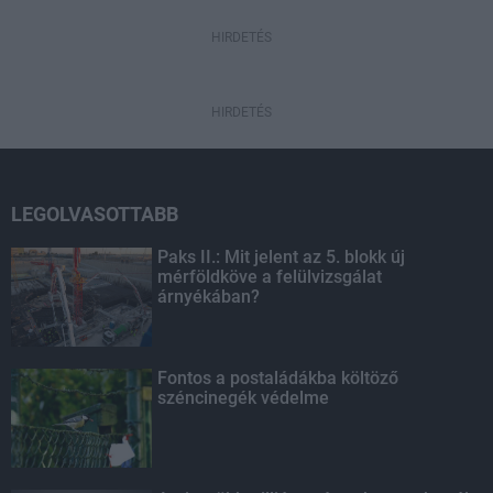
HIRDETÉS
HIRDETÉS
LEGOLVASOTTABB
Paks II.: Mit jelent az 5. blokk új
mérföldköve a felülvizsgálat
árnyékában?
Fontos a postaládákba költöző
széncinegék védelme