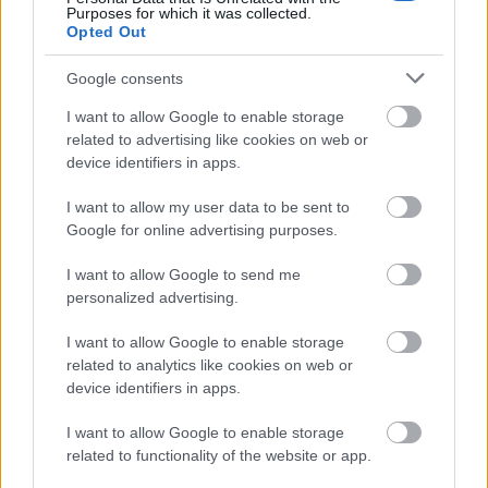
Purposes for which it was collected.
Opted Out
Kecskeméten is szakirányú továbbképzésekkel erősít a
Google consents
Gál Ferenc Egyetem
I want to allow Google to enable storage
related to advertising like cookies on web or
device identifiers in apps.
I want to allow my user data to be sent to
Országos hírek
Google for online advertising purposes.
I want to allow Google to send me
personalized advertising.
I want to allow Google to enable storage
related to analytics like cookies on web or
device identifiers in apps.
A lakosságra is fontos szerep hárul a szúnyoginvázió
elkerülésében
I want to allow Google to enable storage
related to functionality of the website or app.