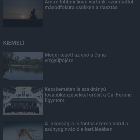
Amire többmillióan vártunk: szombattól
másodfokúra csökken a riasztás
KIEMELT
Megérkezett az eső a Duna
vízgyűjtőjére
Kecskeméten is szakirányú
továbbképzésekkel erősít a Gál Ferenc
Egyetem
A lakosságra is fontos szerep hárul a
szúnyoginvázió elkerülésében