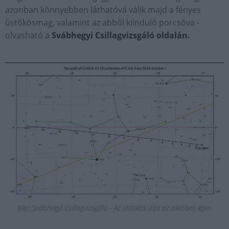
azonban könnyebben láthatóvá válik majd a fényes
üstökösmag, valamint az abból kiinduló porcsóva -
olvasható a
Svábhegyi Csillagvizsgáló oldalán.
Kép: Svábhegyi Csillagvizsgáló - Az üstökös útja az októberi égen