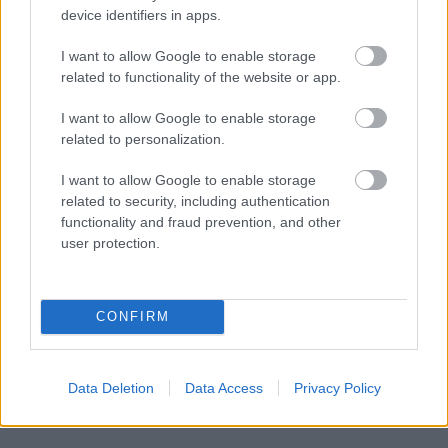
device identifiers in apps.
Látványos építési szakasz indult be a
Flórián téri felüljárón
I want to allow Google to enable storage
related to functionality of the website or app.
I want to allow Google to enable storage
related to personalization.
I want to allow Google to enable storage
AJÁNLJUK MÉG
related to security, including authentication
functionality and fraud prevention, and other
user protection.
Országos hírek
CONFIRM
Data Deletion
Data Access
Privacy Policy
Megérkezett az eső a Duna vízgyűjtőjére