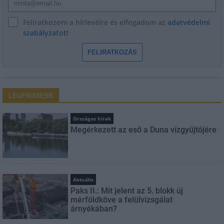
Feliratkozom a hírlevélre és elfogadom az
adatvédelmi
szabályzatot!
FELIRATKOZÁS
LEGFRISSEBB
Országos hírek
Megérkezett az eső a Duna vízgyűjtőjére
Aktuális
Paks II.: Mit jelent az 5. blokk új
mérföldköve a felülvizsgálat
árnyékában?