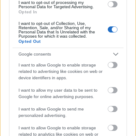
I want to opt-out of processing my
Történelmi táj, amelynek minden köve mesél –
Personal Data for Targeted Advertising.
megújul a tatai Angolkert
Opted In
A projekt részeként megújulnak a területen található
I want to opt-out of Collection, Use,
műemlékek, köztük a különleges Műromok, valamint a közeli
Retention, Sale, and/or Sharing of my
Várkanyarban álló Nepomuki Szent János híd és szobor is.
Personal Data that Is Unrelated with the
Purposes for which it was collected.
Opted Out
M1 bővítés: már zajlik a teljesen új
Bicske Kelet csomópont építése
Google consents
I want to allow Google to enable storage
related to advertising like cookies on web or
device identifiers in apps.
Új gyalogosátkelők és jelzőlámpás
csomópont épül Angyalföldön
I want to allow my user data to be sent to
Google for online advertising purposes.
I want to allow Google to send me
Másfélszeresére bővítik
personalized advertising.
Hódmezővásárhely jó hírű református
iskoláját
I want to allow Google to enable storage
related to analytics like cookies on web or