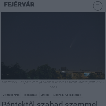
Illusztráció, unslpash.com (A Neowise üstökös Utrecht városa felett 2020-
ban.)
Országos hírek
csillagászat
üstökös
Svábhegyi Csillagvizsgáló
Péntektől szabad szemmel