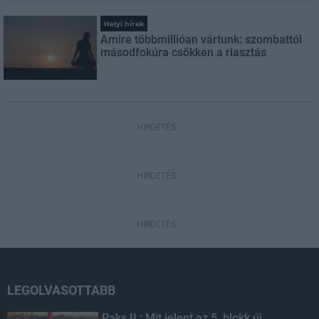
Helyi hírek
Amire többmillióan vártunk: szombattól
másodfokúra csökken a riasztás
HIRDETÉS
HIRDETÉS
HIRDETÉS
LEGOLVASOTTABB
Paks II.: Mit jelent az 5. blokk új