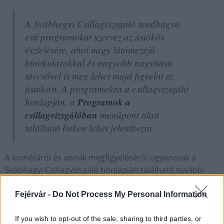
A Svábhegyi Csillagvizsgáló rendhagyó
esti programokat szervez az üstökös
észlelésére, ahol nagy látómezejű
binokulárokkal és nagyobb nagyítású
távcsővel is meg lehet majd figyelni az
üstököst. A programokra a csillagvizsgáló
honlapján, a
Programok a
csillagvizsgálóban
menüpont alatt
található linken lehet jelentkezni.
A kométáról és annak megfigyeléséről ugyancsak a
Svábhegyi Csillagvizsgáló honlapján található további
információ.
Fejérvár -
Do Not Process My Personal Information
Országos hírek
csillagászat
üstökös
Svábhegyi Csillagvizsgáló
If you wish to opt-out of the sale, sharing to third parties, or