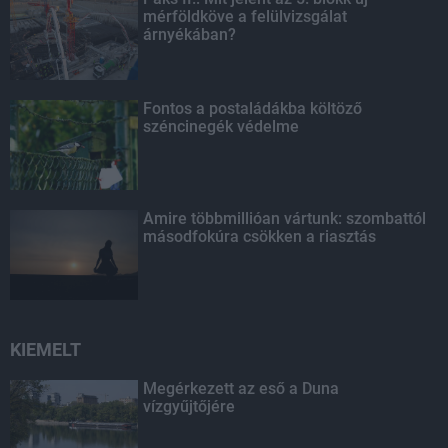
mérföldköve a felülvizsgálat
árnyékában?
Fontos a postaládákba költöző
széncinegék védelme
Amire többmillióan vártunk: szombattól
másodfokúra csökken a riasztás
KIEMELT
Megérkezett az eső a Duna
vízgyűjtőjére