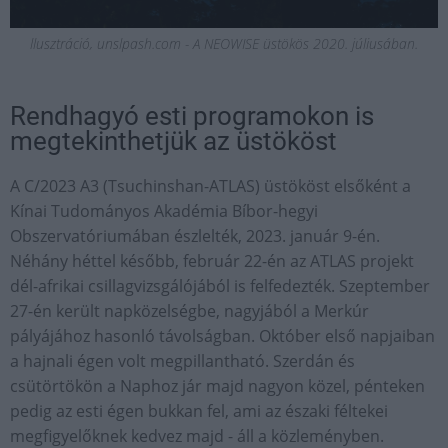
llusztráció, unslpash.com - A NEOWISE üstökös 2020. júliusában.
Rendhagyó esti programokon is
megtekinthetjük az üstököst
A C/2023 A3 (Tsuchinshan-ATLAS) üstököst elsőként a
Kínai Tudományos Akadémia Bíbor-hegyi
Obszervatóriumában észlelték, 2023. január 9-én.
Néhány héttel később, február 22-én az ATLAS projekt
dél-afrikai csillagvizsgálójából is felfedezték. Szeptember
27-én került napközelségbe, nagyjából a Merkúr
pályájához hasonló távolságban. Október első napjaiban
a hajnali égen volt megpillantható. Szerdán és
csütörtökön a Naphoz jár majd nagyon közel, pénteken
pedig az esti égen bukkan fel, ami az északi féltekei
megfigyelőknek kedvez majd - áll a közleményben.