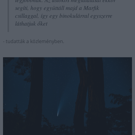
segíti, hogy együttáll majd a Marfik
csillaggal, így egy binokulárral egyszerre
láthatjuk őket
- tudatták a közleményben.