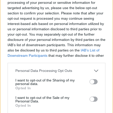
processing of your personal or sensitive information for
targeted advertising by us, please use the below opt-out
section to confirm your selection. Please note that after your
opt-out request is processed you may continue seeing
interest-based ads based on personal information utilized by
MAGYAR ÉPÍTŐK
us or personal information disclosed to third parties prior to
your opt-out. You may separately opt-out of the further
disclosure of your personal information by third parties on the
Aktuális
IAB’s list of downstream participants. This information may
also be disclosed by us to third parties on the
IAB’s List of
Downstream Participants
that may further disclose it to other
third parties.
Please note that this website/app uses one or more Google
Personal Data Processing Opt Outs
services and may gather and store information including but
not limited to your visit or usage behaviour. You may click to
I want to opt-out of the Sharing of my
personal data.
grant or deny consent to Google and its third-party tags to
Opted In
use your data for below specified purposes in below Google
consent section.
I want to opt-out of the Sale of my
Personal Data.
Opted In
Tata
műemlékfelújítás
műemlék
restaurálás