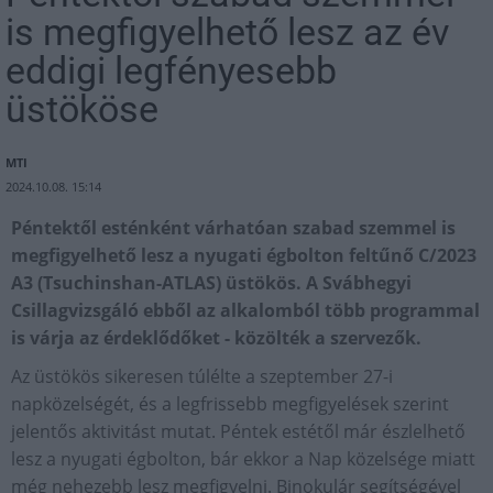
is megfigyelhető lesz az év
eddigi legfényesebb
üstököse
MTI
2024.10.08. 15:14
Péntektől esténként várhatóan szabad szemmel is
megfigyelhető lesz a nyugati égbolton feltűnő C/2023
A3 (Tsuchinshan-ATLAS) üstökös. A Svábhegyi
Csillagvizsgáló ebből az alkalomból több programmal
is várja az érdeklődőket - közölték a szervezők.
Az üstökös sikeresen túlélte a szeptember 27-i
napközelségét, és a legfrissebb megfigyelések szerint
jelentős aktivitást mutat. Péntek estétől már észlelhető
lesz a nyugati égbolton, bár ekkor a Nap közelsége miatt
még nehezebb lesz megfigyelni. Binokulár segítségével