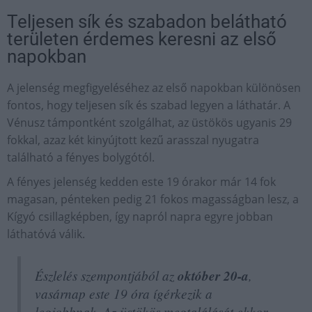
Teljesen sík és szabadon belátható
területen érdemes keresni az első
napokban
A jelenség megfigyeléséhez az első napokban különösen
fontos, hogy teljesen sík és szabad legyen a láthatár. A
Vénusz támpontként szolgálhat, az üstökös ugyanis 29
fokkal, azaz két kinyújtott kezű arasszal nyugatra
található a fényes bolygótól.
A fényes jelenség kedden este 19 órakor már 14 fok
magasan, pénteken pedig 21 fokos magasságban lesz, a
Kígyó csillagképben, így napról napra egyre jobban
láthatóvá válik.
Észlelés szempontjából az
október 20-a
,
vasárnap este 19 óra ígérkezik a
legjobbnak. Az üstökös megtalálását ekkor