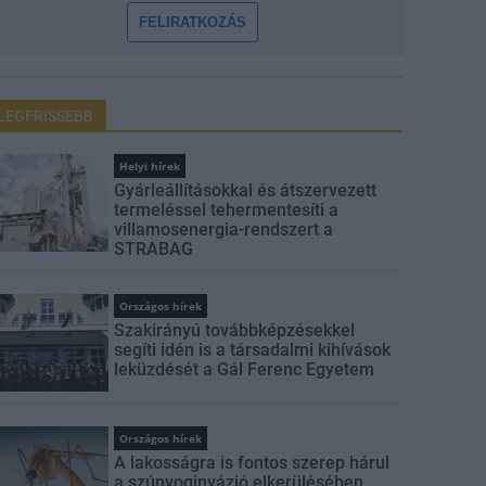
FELIRATKOZÁS
LEGFRISSEBB
Helyi hírek
Gyárleállításokkal és átszervezett
termeléssel tehermentesíti a
villamosenergia-rendszert a
STRABAG
Országos hírek
Szakirányú továbbképzésekkel
segíti idén is a társadalmi kihívások
leküzdését a Gál Ferenc Egyetem
Országos hírek
A lakosságra is fontos szerep hárul
a szúnyoginvázió elkerülésében