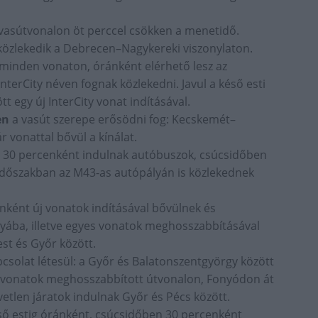
vasútvonalon öt perccel csökken a menetidő.
közlekedik a Debrecen–Nagykereki viszonylaton.
minden vonaton, óránként elérhető lesz az
InterCity néven fognak közlekedni. Javul a késő esti
t egy új InterCity vonat indításával.
ben
a vasút szerepe erősödni fog: Kecskemét–
vonattal bővül a kínálat.
0 percenként indulnak autóbuszok, csúcsidőben
i időszakban az M43-as autópályán is közlekednek
nként új vonatok indításával bővülnek és
ányába, illetve egyes vonatok meghosszabbításával
est és Győr között.
csolat létesül: a Győr és Balatonszentgyörgy között
) vonatok meghosszabbított útvonalon, Fonyódon át
tlen járatok indulnak Győr és Pécs között.
ső estig óránként, csúcsidőben 30 percenként