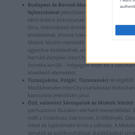
Budapest és Borsod-Abaúj-Zemplén megye köz
authenti
fejlesztésével
jelentősen javulnak az eljutási l
kétóránként biztosítanak kapcsolatot Budapest 
Encs, Hidasnémeti érintésével. Az új Zemplén I
közlekednek, érintve Szerencset és Sárospatakot
Miskolc közötti menetidő. A Hernád-Zemplén In
egyesítve közlekednek, emellett a két nagyváros k
Hernád-Zemplén InterCity vonatokon vásárlás és
forintba kerülő – helyjegyet vezet be a vasúttá
következő elemeként.
Tiszaújváros, Polgár, Tiszavasvári
térségéből
Mezőkövesden InterCity-csatlakozást biztosítan
kapcsolata jelentősen javul.
Ózd, valamint Sárospatak és Miskolc között
párhuzamos főutakon elérhető menetidőkkel. B
indít a Volánbusz: Szerencset, Erdőbényét, Olasz
Hétet és Sajónémetit érinti a változás. A Misko
vonatok az autóbuszhálózat átalakításával szin