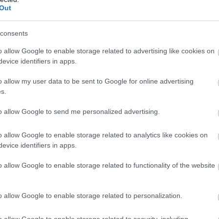
hetően
jelentősen változik, és bővül a Budapest –
Out
t és Gödöllő között egész nap fél óránként
llő, Aszód és Hatvan térségét az Egerbe egész nap
consents
valamint munkanapokon délután új Z80-as zónázó
o allow Google to enable storage related to advertising like cookies on
ő között nem állnak meg, ezáltal gyors kapcsolatot
evice identifiers in apps.
lgáltatásfejlesztésnek köszönhetően a korábbinál
o allow my user data to be sent to Google for online advertising
terRégió
vonatok 2020 októberétől. December 13-
s.
nális járatait a vasúti közlekedéssel, Budapest és
to allow Google to send me personalized advertising.
buszok és az
Agria InterRégió
-vonatok. Minden
 a menetidejük 1 óra 40 percre
o allow Google to enable storage related to analytics like cookies on
bonyban és Egerben számos autóbuszjárat
evice identifiers in apps.
klár között közlekedő
o allow Google to enable storage related to functionality of the website
tszelő vonal jön létre: a járatok Maklár, Templom
malom–Eger, autóbusz-állomás–Eger, Felnémet–
o allow Google to enable storage related to personalization.
óránként, a reggeli és délutáni időszakban pedig
o allow Google to enable storage related to security, including