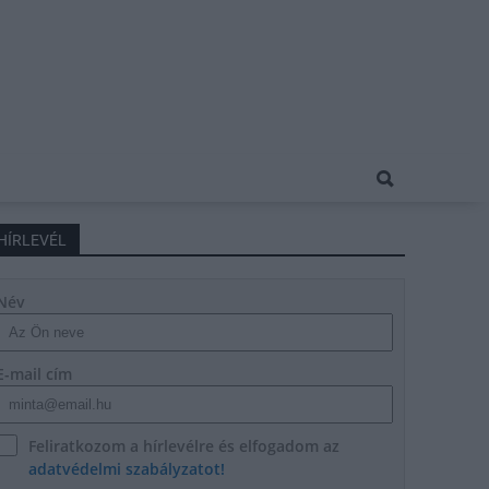
HÍRLEVÉL
Név
E-mail cím
Feliratkozom a hírlevélre és elfogadom az
adatvédelmi szabályzatot!