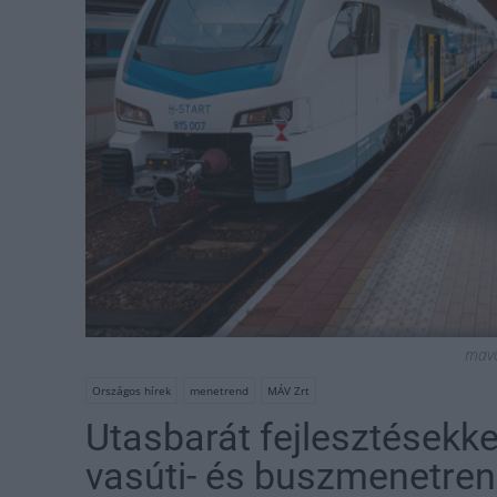
mavc
Országos hírek
menetrend
MÁV Zrt
Utasbarát fejlesztésekkel
vasúti- és buszmenetre