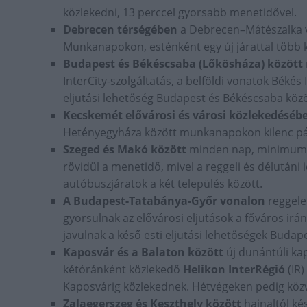
közlekedni, 13 perccel gyorsabb menetidővel.
Debrecen térségében
a Debrecen–Mátészalka 
Munkanapokon, esténként egy új járattal több 
Budapest és Békéscsaba (Lőkösháza) között
InterCity-szolgáltatás, a belföldi vonatok Békés 
eljutási lehetőség Budapest és Békéscsaba közöt
Kecskemét elővárosi és városi közlekedésé
Hetényegyháza között munkanapokon kilenc pár 
Szeged és Makó között
minden nap, minimum 3
rövidül a menetidő, mivel a reggeli és délután
autóbuszjáratok a két település között.
A Budapest-Tatabánya-Győr vonalon
reggele
gyorsulnak az elővárosi eljutások a főváros ir
javulnak a késő esti eljutási lehetőségek Budap
Kaposvár és a Balaton között
új dunántúli kap
kétóránként közlekedő
Helikon InterRégió
(IR
Kaposvárig közlekednek. Hétvégeken pedig közve
Zalaegerszeg és Keszthely között
hajnaltól ké