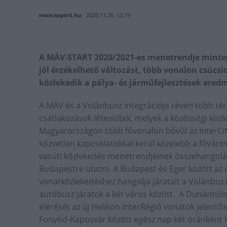
mavcsoport.hu
2020.11.28. 12:19
A MÁV-START 2020/2021-es menetrendje minte
jól érzékelhető változást, több vonalon csúcsi
közlekedik a pálya- és járműfejlesztések ere
A MÁV és a Volánbusz integrációja révén több tér
csatlakozások létesültek, melyek a közösségi közl
Magyarországon több fővonalon bővül az InterCit
közvetlen kapcsolatokkal kerül közelebb a főváro
vasúti közlekedés menetrendjeinek összehangolá
Budapestre utazni. A Budapest és Eger között az
vonatközlekedéshez hangolja járatait a Volánbusz,
autóbusz járatok a két város között. A Dunántúlon
elérését az új Helikon InterRégió vonatok jelentő
Fonyód-Kaposvár között egész nap két óránként 