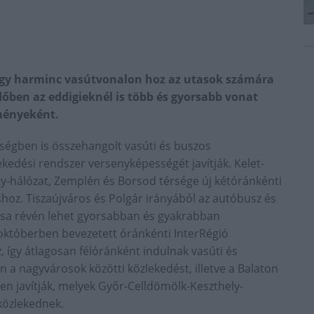
gy harminc vasútvonalon hoz az utasok számára
dőben az eddigieknél is több és gyorsabb vonat
dményeként.
ségben is összehangolt vasúti és buszos
ekedési rendszer versenyképességét javítják. Kelet-
y-hálózat, Zemplén és Borsod térsége új kétóránkénti
shoz. Tiszaújváros és Polgár irányából az autóbusz és
sa révén lehet gyorsabban és gyakrabban
 októberben bevezetett óránkénti InterRégió
 így átlagosan félóránként indulnak vasúti és
 a nagyvárosok közötti közlekedést, illetve a Balaton
sen javítják, melyek Győr-Celldömölk-Keszthely-
közlekednek.