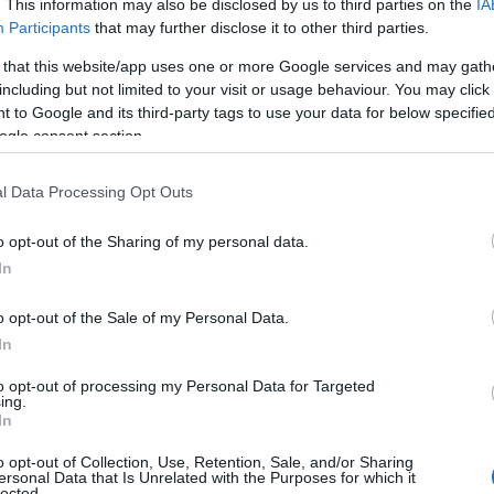
. This information may also be disclosed by us to third parties on the
IA
a közösségi közlekedést az egyéni utazás helyett. Az
Participants
that may further disclose it to other third parties.
sa mellett a MÁV-val közös menetrendfejlesztés,
 kialakítása lehetővé teszi, illetve megkönnyíti a
 that this website/app uses one or more Google services and may gath
központok, megyeszékhelyek és a főváros minél
including but not limited to your visit or usage behaviour. You may click 
 to Google and its third-party tags to use your data for below specifi
tését. A busztársaság a járműflotta
ogle consent section.
 növelésével nemcsak a szolgáltatási színvonal
tás jelentős mértékű csökkentésére is. Az elmúlt
l Data Processing Opt Outs
ő, EURO 6D besorolású motorjának köszönhetően
zén-dioxid-kibocsátása 2020 januárja és júliusa
o opt-out of the Sharing of my personal data.
 jövőben jelentős számú elektromos autóbusz
In
ödtetéséhez szükséges töltési infrastruktúra
o opt-out of the Sale of my Personal Data.
In
bi nagyobb fejlesztések lépnek életbe:
to opt-out of processing my Personal Data for Targeted
ing.
In
cenként közlekednek a vonatok a reggeli
ött ütemes menetrend szerint, egész nap
o opt-out of Collection, Use, Retention, Sale, and/or Sharing
ersonal Data that Is Unrelated with the Purposes for which it
lected.