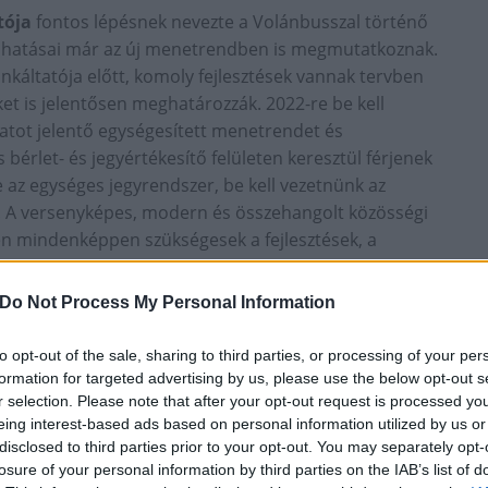
tója
fontos lépésnek nevezte a Volánbusszal történő
s hatásai már az új menetrendben is megmutatkoznak.
káltatója előtt, komoly fejlesztések vannak tervben
ket is jelentősen meghatározzák. 2022-re be kell
atot jelentő egységesített menetrendet és
 bérlet- és jegyértékesítő felületen keresztül férjenek
e az egységes jegyrendszer, be kell vezetnünk az
t. A versenyképes, modern és összehangolt közösségi
 mindenképpen szükségesek a fejlesztések, a
a tarifaközösség bevezetése. Az emeletes
n állnak forgalomba, emellett 54 új HÉV-szerelvény,
Do Not Process My Personal Information
olyamatban. Az új menetrendet már a MÁV-
 megfelelően készült: a közúti-vasúti közösségi
to opt-out of the sale, sharing to third parties, or processing of your per
artható módon kell biztosítani, úgy, hogy az
formation for targeted advertising by us, please use the below opt-out s
 az utasokat, sőt, váljon vonzóbbá és
r selection. Please note that after your opt-out request is processed y
eing interest-based ads based on personal information utilized by us or
disclosed to third parties prior to your opt-out. You may separately opt-
zgatója
hangsúlyozta: a Volánbusz minden fejlesztése
losure of your personal information by third parties on the IAB’s list of