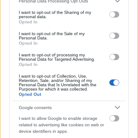
Personal Data Processing Opt Outs
services and may gather and store information including but
not limited to your visit or usage behaviour. You may click to
I want to opt-out of the Sharing of my
Paks II.: Mit jelent az 5. blokk új
personal data.
grant or deny consent to Google and its third-party tags to
mérföldköve a felülvizsgálat
Opted In
árnyékában?
use your data for below specified purposes in below Google
consent section.
I want to opt-out of the Sale of my
Personal Data.
Opted In
Elkészült a Liszt Ferenc repülőtér
közelében lévő logisztikai bázis út- és
I want to opt-out of processing my
közműhálózatának fejlesztése
Personal Data for Targeted Advertising.
Opted In
I want to opt-out of Collection, Use,
Retention, Sale, and/or Sharing of my
Látlelet a hazai víziközművekről?
Personal Data that Is Unrelated with the
Egyetlen, fél évszázados vezetéken
Purposes for which it was collected.
múlt Bicske vízellátása
Opted Out
Google consents
Épített öröksége megújításával is készül
I want to allow Google to enable storage
Mohács a csata ötszázadik
related to advertising like cookies on web or
évfordulójára
device identifiers in apps.