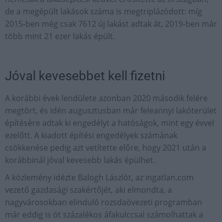
de a megépült lakások száma is megtriplázódott: míg
2015-ben még csak 7612 új lakást adtak át, 2019-ben már
több mint 21 ezer lakás épült.
Jóval kevesebbet kell fizetni
A korábbi évek lendülete azonban 2020 második felére
megtört, és idén augusztusban már feleannyi lakóterület
építésére adtak ki engedélyt a hatóságok, mint egy évvel
ezelőtt. A kiadott építési engedélyek számának
csökkenése pedig azt vetítette előre, hogy 2021 után a
korábbinál jóval kevesebb lakás épülhet.
A közlemény idézte Balogh Lászlót, az ingatlan.com
vezető gazdasági szakértőjét, aki elmondta, a
nagyvárosokban elinduló rozsdaövezeti programban
már eddig is öt százalékos áfakulccsal számolhattak a