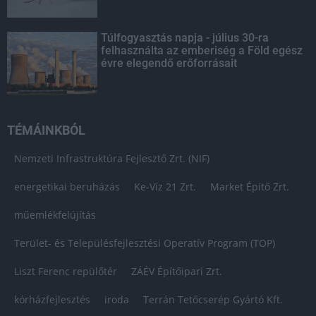
Túlfogyasztás napja - július 30-ra
felhasználta az emberiség a Föld egész
évre elegendő erőforrásait
TÉMÁINKBÓL
Nemzeti Infrastruktúra Fejlesztő Zrt. (NIF)
energetikai beruházás
Ke-Víz 21 Zrt.
Market Építő Zrt.
műemlékfelújítás
Terület- és Településfejlesztési Operatív Program (TOP)
Liszt Ferenc repülőtér
ZÁÉV Építőipari Zrt.
kórházfejlesztés
iroda
Terrán Tetőcserép Gyártó Kft.