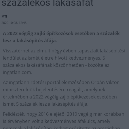
százalékos lakásáfát
MTI
2020.10.08. 12:45
A 2022 végéig zajló építkezések esetében 5 százalék
lesz a lakásépítés áfája.
Visszatérhet az elmúlt négy évben tapasztalt lakásépítési
lendület az ismét életre hívott kedvezményes, 5
százalékos lakásáfának köszönhetően - közölte az
ingatlan.com.
Az ingatlanhirdetési portál elemzésében Orbán Viktor
miniszterelnök bejelentésére reagált, amelynek
értelmében a 2022 végéig zajló építkezések esetében
ismét 5 százalék lesz a lakásépítés áfája.
Felidézték, hogy 2016 elejétől 2019 végéig már korábban
is érvényben volt a kedvezményes áfakulcs, amely
nemcsak a lakásépítési kedvet erősítette az országban,