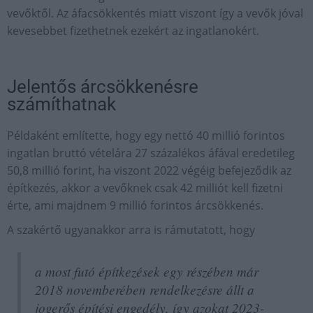
vevőktől. Az áfacsökkentés miatt viszont így a vevők jóval
kevesebbet fizethetnek ezekért az ingatlanokért.
Jelentős árcsökkenésre
számíthatnak
Példaként említette, hogy egy nettó 40 millió forintos
ingatlan bruttó vételára 27 százalékos áfával eredetileg
50,8 millió forint, ha viszont 2022 végéig befejeződik az
építkezés, akkor a vevőknek csak 42 milliót kell fizetni
érte, ami majdnem 9 millió forintos árcsökkenés.
A szakértő ugyanakkor arra is rámutatott, hogy
a most futó építkezések egy részében már
2018 novemberében rendelkezésre állt a
jogerős építési engedély, így azokat 2023-