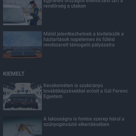
Egyhetes országos ellenőrzést tart a
rendőrség a utakon
Mától jelentkezhetnek a kivitelezők a
háztartások napelemes és fűtési
rendszereit támogató pályázatra
KIEMELT
Kecskeméten is szakirányú
továbbképzésekkel erősít a Gál Ferenc
Egyetem
A lakosságra is fontos szerep hárul a
szúnyoginvázió elkerülésében