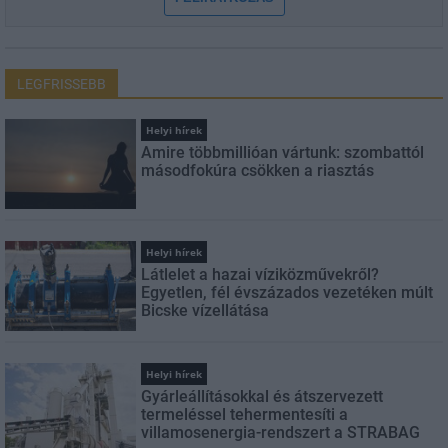
LEGFRISSEBB
Helyi hírek
Amire többmillióan vártunk: szombattól
másodfokúra csökken a riasztás
Helyi hírek
Látlelet a hazai víziközművekről?
Egyetlen, fél évszázados vezetéken múlt
Bicske vízellátása
Helyi hírek
Gyárleállításokkal és átszervezett
termeléssel tehermentesíti a
villamosenergia-rendszert a STRABAG