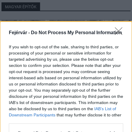
MAGYAR ÉPÍTŐK
Útépítés
Fejérvár -
Do Not Process My Personal Information
If you wish to opt-out of the sale, sharing to third parties, or
processing of your personal or sensitive information for
targeted advertising by us, please use the below opt-out
section to confirm your selection. Please note that after your
opt-out request is processed you may continue seeing
interest-based ads based on personal information utilized by
us or personal information disclosed to third parties prior to
your opt-out. You may separately opt-out of the further
disclosure of your personal information by third parties on the
HE-DO
BKK
KM Építő Kft.
Főmterv Mérnöki Tervező Zrt.
IAB’s list of downstream participants. This information may
also be disclosed by us to third parties on the
IAB’s List of
Látványos építési szakasz indult be a Flórián téri
felüljárón
Downstream Participants
that may further disclose it to other
third parties.
A tartós nyári hőség jelentős kihívás elé állítja a KM Építőt,
ennek ellenére folyamatosan halad az aszfaltozás.
Please note that this website/app uses one or more Google