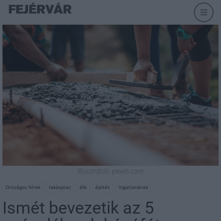
Illusztráció: pexels.com
Országos hírek
lakáspiac
áfa
építés
ingatlanárak
Ismét bevezetik az 5