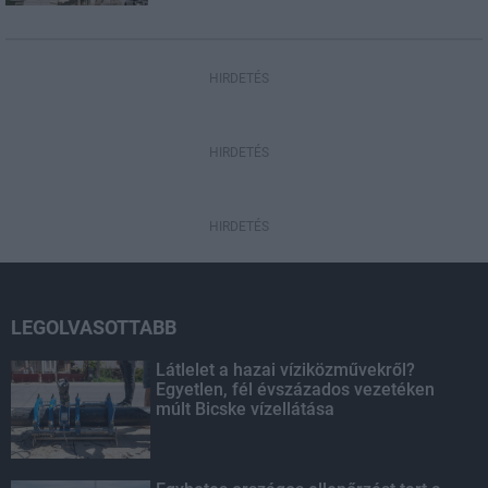
HIRDETÉS
HIRDETÉS
HIRDETÉS
LEGOLVASOTTABB
Látlelet a hazai víziközművekről?
Egyetlen, fél évszázados vezetéken
múlt Bicske vízellátása