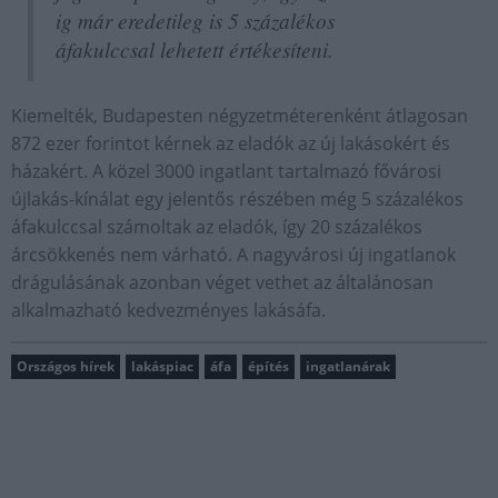
ig már eredetileg is 5 százalékos
áfakulccsal lehetett értékesíteni.
Kiemelték, Budapesten négyzetméterenként átlagosan
872 ezer forintot kérnek az eladók az új lakásokért és
házakért. A közel 3000 ingatlant tartalmazó fővárosi
újlakás-kínálat egy jelentős részében még 5 százalékos
áfakulccsal számoltak az eladók, így 20 százalékos
árcsökkenés nem várható. A nagyvárosi új ingatlanok
drágulásának azonban véget vethet az általánosan
alkalmazható kedvezményes lakásáfa.
Országos hírek
lakáspiac
áfa
építés
ingatlanárak