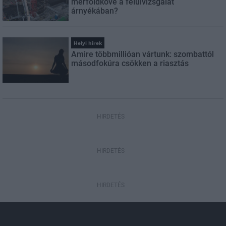
mérföldköve a felülvizsgálat
árnyékában?
Helyi hírek
Amire többmillióan vártunk: szombattól
másodfokúra csökken a riasztás
HIRDETÉS
HIRDETÉS
HIRDETÉS