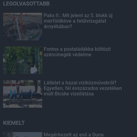
LEGOLVASOTTABB
Paks II.: Mit jelent az 5. blokk új
mérföldköve a felülvizsgálat
árnyékában?
Fontos a postaládákba költöző
széncinegék védelme
Látlelet a hazai víziközművekről?
Egyetlen, fél évszázados vezetéken
múlt Bicske vízellátása
KIEMELT
Megérkezett az eső a Duna