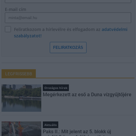
E-mail cím
Feliratkozom a hírlevélre és elfogadom az
adatvédelmi
szabályzatot!
FELIRATKOZÁS
LEGFRISSEBB
Országos hírek
Megérkezett az eső a Duna vízgyűjtőjére
Aktuális
Paks II.: Mit jelent az 5. blokk új