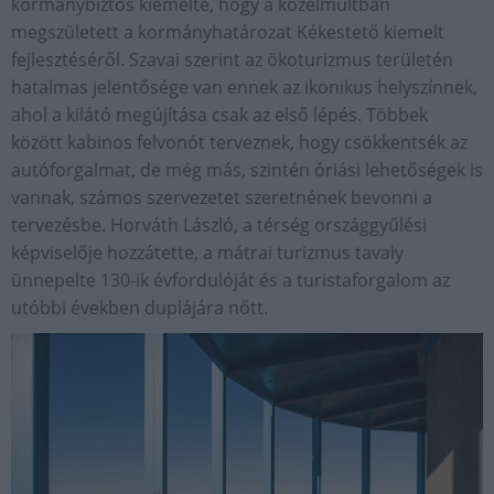
kormánybiztos kiemelte, hogy a közelmúltban
megszületett a kormányhatározat Kékestető kiemelt
fejlesztéséről. Szavai szerint az ökoturizmus területén
hatalmas jelentősége van ennek az ikonikus helyszínnek,
ahol a kilátó megújítása csak az első lépés. Többek
között kabinos felvonót terveznek, hogy csökkentsék az
autóforgalmat, de még más, szintén óriási lehetőségek is
vannak, számos szervezetet szeretnének bevonni a
tervezésbe. Horváth László, a térség országgyűlési
képviselője hozzátette, a mátrai turizmus tavaly
ünnepelte 130-ik évfordulóját és a turistaforgalom az
utóbbi években duplájára nőtt.