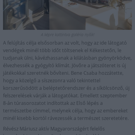
A képre kattintva galéria nyílik!
A felújítás célja elsősorban az volt, hogy az ide látogató
vendégek minél több időt töltsenek el Kékestetőn, le
tudjanak ülni, kávézhassanak a kilátásban gyönyörködve,
élvezhessék a gyógyító klímát. Jövőre a játszóteret is új
játékokkal szeretnék bővíteni. Bene Csaba hozzátette,
hogy a közelgő a síszezonra való tekintettel
korszerűsödött a beléptetőrendszer és a síkölcsönző, új
felszerelések várják a látogatókat. Emellett szeptember
8-án túrasorozatot indítottak az Első lépés a
természetbe címmel, melynek célja, hogy az embereket
minél kisebb kortól rávezessék a természet szeretetére.
Révész Máriusz aktív Magyarországért felelős