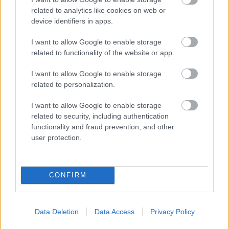
related to analytics like cookies on web or
autópálya
útépítés
M1-es autópálya
Bicske
device identifiers in apps.
M1 bővítés: már zajlik a teljesen új Bicske Kelet
csomópont építése
I want to allow Google to enable storage
related to functionality of the website or app.
Tizenegy meglévő csomópontot korszerűsít és négy új,
különszintű csomópontot hoz létre az MKIF az M1-es
I want to allow Google to enable storage
bővítésénél.
related to personalization.
Új gyalogosátkelők és jelzőlámpás
I want to allow Google to enable storage
csomópont épül Angyalföldön
related to security, including authentication
functionality and fraud prevention, and other
user protection.
Másfélszeresére bővítik
Hódmezővásárhely jó hírű református
CONFIRM
iskoláját
Data Deletion
Data Access
Privacy Policy
Látványos építési szakasz indult be a
Flórián téri felüljárón