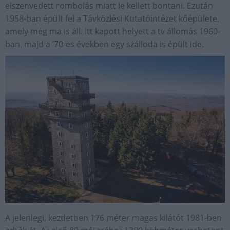
elszenvedett rombolás miatt le kellett bontani. Ezután
1958-ban épült fel a Távközlési Kutatóintézet kőépülete,
amely még ma is áll. Itt kapott helyett a tv állomás 1960-
ban, majd a ’70-es években egy szálloda is épült ide.
A jelenlegi, kezdetben 176 méter magas kilátót 1981-ben