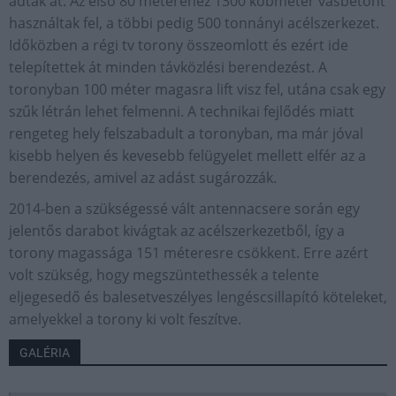
adták át. Az első 80 méteréhez 1300 köbméter vasbetont
használtak fel, a többi pedig 500 tonnányi acélszerkezet.
Időközben a régi tv torony összeomlott és ezért ide
telepítettek át minden távközlési berendezést. A
toronyban 100 méter magasra lift visz fel, utána csak egy
szűk létrán lehet felmenni. A technikai fejlődés miatt
rengeteg hely felszabadult a toronyban, ma már jóval
kisebb helyen és kevesebb felügyelet mellett elfér az a
berendezés, amivel az adást sugározzák.
2014-ben a szükségessé vált antennacsere során egy
jelentős darabot kivágtak az acélszerkezetből, így a
torony magassága 151 méteresre csökkent. Erre azért
volt szükség, hogy megszüntethessék a telente
eljegesedő és balesetveszélyes lengéscsillapító köteleket,
amelyekkel a torony ki volt feszítve.
GALÉRIA