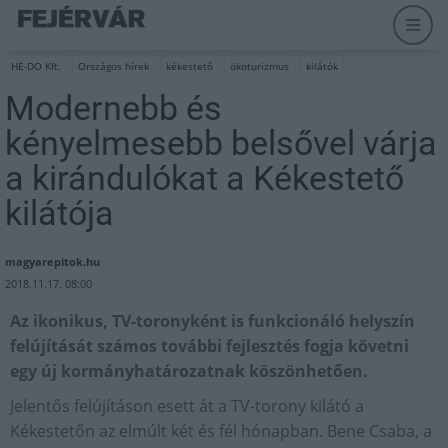
HE-DO Kft.
Országos hírek
kékestető
ökoturizmus
kilátók
Modernebb és
kényelmesebb belsővel várja
a kirándulókat a Kékestető
kilátója
magyarepitok.hu
2018.11.17. 08:00
Az ikonikus, TV-toronyként is funkcionáló helyszín
felújítását számos további fejlesztés fogja követni
egy új kormányhatározatnak köszönhetően.
Jelentős felújításon esett át a TV-torony kilátó a
Kékestetőn az elmúlt két és fél hónapban. Bene Csaba, a