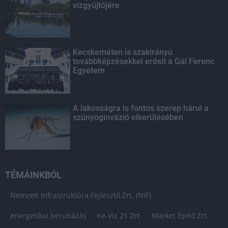
vízgyűjtőjére
Kecskeméten is szakirányú
továbbképzésekkel erősít a Gál Ferenc
Egyetem
A lakosságra is fontos szerep hárul a
szúnyoginvázió elkerülésében
TÉMÁINKBÓL
Nemzeti Infrastruktúra Fejlesztő Zrt. (NIF)
energetikai beruházás
Ke-Víz 21 Zrt.
Market Építő Zrt.