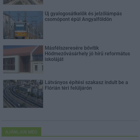
Új gyalogosátkelők és jelzőlámpás
csomópont épül Angyalföldön
Másfélszeresére bővítik
Hódmezővásárhely jó hírű református
iskoláját
Látványos építési szakasz indult be a
Flórián téri felüljárón
AJÁNLJUK MÉG