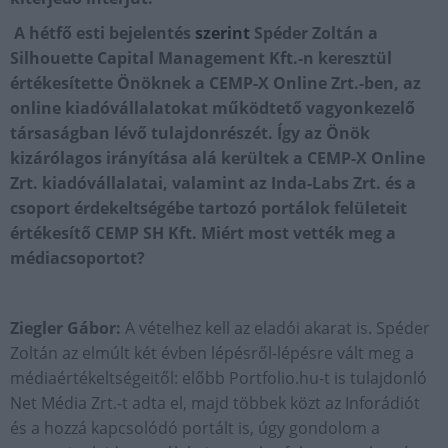
A hétfő esti bejelenté
s
szerint
Spéder Zoltán a
Silhouette Capital Management Kft.-n keresztül
értékesítette Önöknek a CEMP-X Online Zrt.-ben, az
online kiadóvállalatokat működtető vagyonkezelő
társaságban lévő tulajdonrészét. Így az Önök
kizárólagos irányítása alá kerültek a CEMP-X Online
Zrt. kiadóvállalatai, valamint az Inda-Labs Zrt. és a
csoport érdekeltségébe tartozó portálok felületeit
értékesítő CEMP SH Kft. Miért most vették meg a
médiacsoportot?
Ziegler Gábor:
A vételhez kell az eladói akarat is. Spéder
Zoltán az elmúlt két évben lépésről-lépésre vált meg a
médiaértékeltségeitől: előbb Portfolio.hu-t is tulajdonló
Net Média Zrt.-t adta el, majd többek közt az Inforádiót
és a hozzá kapcsolódó portált is, úgy gondolom a