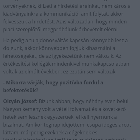
törvényeknek, kifizeti a hirdetési árainkat, nem káros a
kiadványainkra a kommunikáció, amit folytat, akkor
felvesszük a hirdetést. Az is változatlan, hogy minden
piaci szereplőtől megpróbálunk árbevételt elérni.
Ha pedig a tulajdonosváltás kapcsán könnyebb lesz a
dolgunk, akkor könnyebben fogjuk kihasználni a
lehetőségeket, de az igyekezetünk nem változik. Az
értékesítési kollégák mindenkivel munkakapcsolatban
voltak az elmúlt években, ez ezután sem változik.
- Mikorra várják, hogy pozitívba fordul a
befektetésük?
Oltyán József:
Bízunk abban, hogy néhány éven belül.
Nagyon kemény volt a vételi folyamat és a következő
hetek sem lesznek egyszerűek, el kell nyernünk a
bizalmat. Amikor tegnap idejöttem, csupa ideges arcot
láttam, márpedig ezeknek a cégeknek és