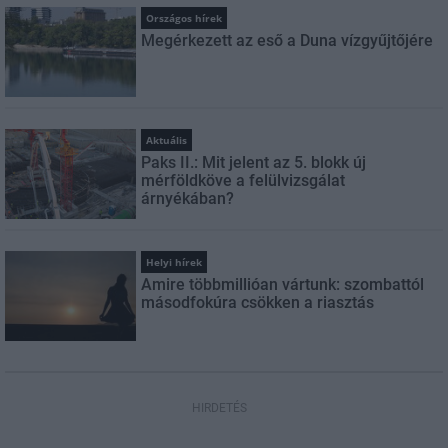
Országos hírek
Megérkezett az eső a Duna vízgyűjtőjére
Aktuális
Paks II.: Mit jelent az 5. blokk új
mérföldköve a felülvizsgálat
árnyékában?
Helyi hírek
Amire többmillióan vártunk: szombattól
másodfokúra csökken a riasztás
HIRDETÉS