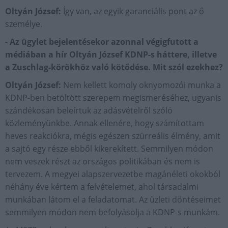
Oltyán József:
Így van, az egyik garanciális pont az ő
személye.
- Az ügylet bejelentésekor azonnal végigfutott a
médiában a hír Oltyán József KDNP-s háttere, illetve
a Zuschlag-körökhöz való kötődése. Mit szól ezekhez?
Oltyán József:
Nem kellett komoly oknyomozói munka a
KDNP-ben betöltött szerepem megismeréséhez, ugyanis
szándékosan beleírtuk az adásvételről szóló
közleményünkbe. Annak ellenére, hogy számítottam
heves reakciókra, mégis egészen szürreális élmény, amit
a sajtó egy része ebből kikerekített. Semmilyen módon
nem veszek részt az országos politikában és nem is
tervezem. A megyei alapszervezetbe magánéleti okokból
néhány éve kértem a felvételemet, ahol társadalmi
munkában látom el a feladatomat. Az üzleti döntéseimet
semmilyen módon nem befolyásolja a KDNP-s munkám.