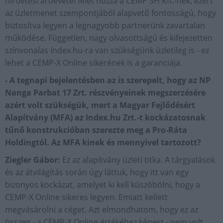
hirdetési árbevétel felét hozza a CEMP SH Kft.-nek, ezért
az üzletmenet szempontjából alapvető fontosságú, hogy
biztosítva legyen a legnagyobb partnerünk zavartalan
működése. Független, nagy olvasottságú és kifejezetten
színvonalas Index.hu-ra van szükségünk üzletileg is - ez
lehet a CEMP-X Online sikerének is a garanciája.
- A tegnapi bejelentésben az is szerepelt, hogy az NP
Nanga Parbat 17 Zrt. részvényeinek megszerzésére
azért volt szükségük, mert a Magyar Fejlődésért
Alapítvány (MFA) az Index.hu Zrt.-t kockázatosnak
tűnő konstrukcióban szerezte meg a Pro-Ráta
Holdingtól. Az MFA kinek és mennyivel tartozott?
Ziegler Gábor:
Ez az alapítvány üzleti titka. A tárgyalások
és az átvilágítás során úgy láttuk, hogy itt van egy
bizonyos kockázat, amelyet ki kell küszöbölni, hogy a
CEMP-X Online sikeres legyen. Emiatt kellett
megvásárolni a céget. Azt elmondhatom, hogy ez az
összeg - a CEMP-X Online értékéhez képest - nem volt