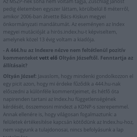
Az MSZP-nek soha nem voltam tagja, Zuschlag Jánost
pedig életemben egyszer láttam, körülbelül 8 méterről,
amikor 2006-ban átvette Bács-Kiskun megyei
önkormányzati mandátumát. Az eseményen az Index
megyei mutációját a hirös.index.hu-t képviseltem,
amelynek közel 13 évig voltam a kiadója.
- A 444.hu az Indexre nézve nem feltétlenül pozitív
kommenteket
vett elő
Oltyán Józseftől. Fenntartja az
állításait?
Oltyán József:
Javaslom, hogy mindenki gondolkozzon el
egy picit azon, hogy mi érdeke fűződik a 444.hu-nak
előszedni a különféle kommentjeimet, és hétfő óta
napirenden tartani az Index.hu függetlenségének
kérdését, összemosni mindezt a KDNP-s szerepemmel.
Annak ellenére is, hogy világosan fogalmaztunk: a
felületek értékesítése kapcsán kötődünk az Index.hu-hoz,
nem vagyunk a tulajdonosai, nincs befolyásunk a lap