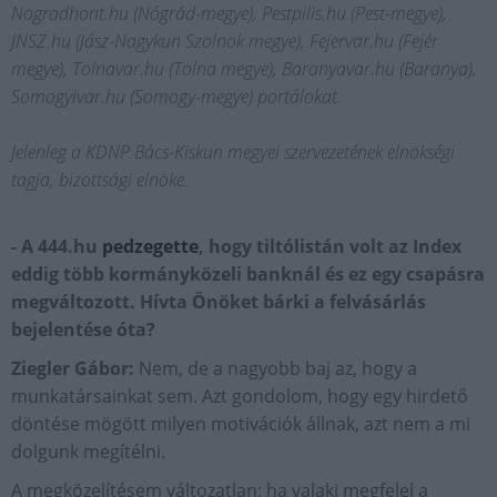
Nogradhont.hu (Nógrád-megye), Pestpilis.hu (Pest-megye),
JNSZ.hu (Jász-Nagykun Szolnok megye), Fejervar.hu (Fejér
megye), Tolnavar.hu (Tolna megye), Baranyavar.hu (Baranya),
Somogyivar.hu (Somogy-megye) portálokat.
Jelenleg a KDNP Bács-Kiskun megyei szervezetének elnökségi
tagja, bizottsági elnöke.
- A 444.hu
pedzegette
, hogy tiltólistán volt az Index
eddig több kormányközeli banknál és ez egy csapásra
megváltozott. Hívta Önöket bárki a felvásárlás
bejelentése óta?
Ziegler Gábor:
Nem, de a nagyobb baj az, hogy a
munkatársainkat sem. Azt gondolom, hogy egy hirdető
döntése mögött milyen motivációk állnak, azt nem a mi
dolgunk megítélni.
A megközelítésem változatlan: ha valaki megfelel a