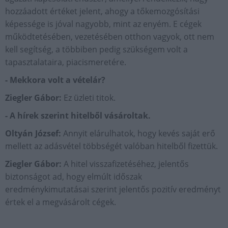
hozzáadott értéket jelent, ahogy a tőkemozgósítási
képessége is jóval nagyobb, mint az enyém. E cégek
működtetésében, vezetésében otthon vagyok, ott nem
kell segítség, a többiben pedig szükségem volt a
tapasztalataira, piacismeretére.
- Mekkora volt a vételár?
Ziegler Gábor:
Ez üzleti titok.
- A hírek szerint hitelből vásároltak.
Oltyán József:
Annyit elárulhatok, hogy kevés saját erő
mellett az adásvétel többségét valóban hitelből fizettük.
Ziegler Gábor:
A hitel visszafizetéséhez, jelentős
biztonságot ad, hogy elmúlt időszak
eredménykimutatásai szerint jelentős pozitív eredményt
értek el a megvásárolt cégek.