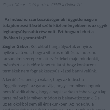
Ziegler Gábor - Fotó forrása: CEMP-X Online Zrt.
- Az Index.hu szerkesztőségének függetlensége a
tulajdonosváltásról szóló közleményekben is az egyik
leghangsúlyosabb rész volt. Ezt hogyan lehet a
jövőben is garantálni?
Ziegler Gábor:
Két okból hangsúlyoztuk ennyire:
nyilvánvaló volt, hogy a viharos múlt és az Index.hu
társadalmi szerepe miatt ez érdekel majd mindenkit,
másrészt azt is előre lehetett látni, hogy konkurens
termékek nem fognak kesztyűs kézzel bánni velünk.
A kérdésére pedig a válasz, hogy az Index.hu
függetlenségét az garantálja, hogy semmilyen jogunk
nem fűződik ahhoz, hogy a napi szerkesztésbe vagy a lap
tartalmába bármilyen módon is beleavatkozzunk. De
üzleti okokból sem áll érdekünkben. Az Index.hu a