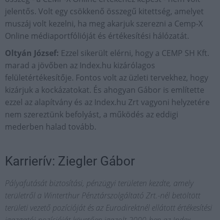
jelentős. Volt egy csökkenő összegű kitettség, amelyet
muszáj volt kezelni, ha meg akarjuk szerezni a Cemp-X
Online médiaportfólióját és értékesítési hálózatát.
Oltyán József:
Ezzel sikerült elérni, hogy a CEMP SH Kft.
marad a jövőben az Index.hu kizárólagos
felületértékesítője. Fontos volt az üzleti tervekhez, hogy
kizárjuk a kockázatokat. És ahogyan Gábor is említette
ezzel az alapítvány és az Index.hu Zrt vagyoni helyzetére
nem szereztünk befolyást, a működés az eddigi
mederben halad tovább.
Karrierív: Ziegler Gábor
Pályafutását biztosítási, pénzügyi területen kezdte, amely
területről a Winterthur Pénztárszolgáltató Zrt.-nél betöltött
területi vezető pozícióját és az Eurodirektnél ellátott értékesítési