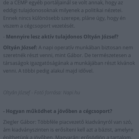
de a CEMP egyéb portáljainál se volt annak, hogy az
eddigi tulajdonosoknak milyenek a politikai nézetei.
Ennek nincs különösebb szerepe, pláne úgy, hogy én
viszem a cégcsoport vezetését.
-
Mennyire lesz aktív tulajdonos Oltyán József?
Oltyán József:
A napi operatív munkában biztosan nem
szeretnék részt venni, mint Gábor. De természetesen a
társaságok igazgatóságának a munkájában részt kívánok
venni. A többi pedig alakul majd idővel.
Oltyán József - Fotó forrása: Napi.hu
- Hogyan működhet a jövőben a cégcsoport?
Ziegler Gábor: Többféle piacvezető kiadványról van szó,
ám kiadványszinten is erősíteni kell azt a bázist, amelyre
építhetünk a jövőben. Magyarán: erősödjön a tartalom,