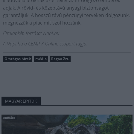
kiadóvállalatoknak az értékét az itt dolgozó emberek
adják. A rövid- és középtávú anyagi biztonságot
garantáljuk. A hosszú távú pénzügyi terveken dolgozunk,
megnézzük a piac mit szól hozzánk.
Címlapkép forrása: Napi.hu.
A Napi.hu
a CEMP-X Online-csoport tagja.
Országos hírek
média
Regon Zrt.
MAGYAR ÉPÍTŐK
Aktuális