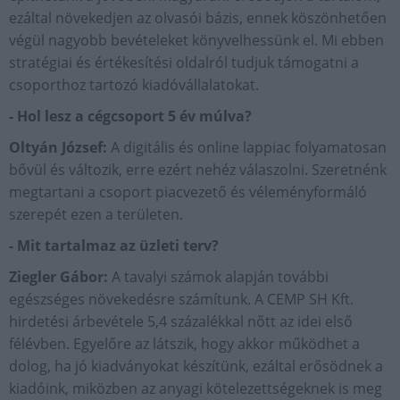
ezáltal növekedjen az olvasói bázis, ennek köszönhetően
végül nagyobb bevételeket könyvelhessünk el. Mi ebben
stratégiai és értékesítési oldalról tudjuk támogatni a
csoporthoz tartozó kiadóvállalatokat.
- Hol lesz a cégcsoport 5 év múlva?
Oltyán József:
A digitális és online lappiac folyamatosan
bővül és változik, erre ezért nehéz válaszolni. Szeretnénk
megtartani a csoport piacvezető és véleményformáló
szerepét ezen a területen.
- Mit tartalmaz az üzleti terv?
Ziegler Gábor:
A tavalyi számok alapján további
egészséges növekedésre számítunk. A CEMP SH Kft.
hirdetési árbevétele 5,4 százalékkal nőtt az idei első
félévben. Egyelőre az látszik, hogy akkor működhet a
dolog, ha jó kiadványokat készítünk, ezáltal erősödnek a
kiadóink, miközben az anyagi kötelezettségeknek is meg