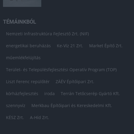
TÉMÁINKBÓL
Nemzeti Infrastruktúra Fejlesztő Zrt. (NIF)
energetikai beruházás
Ke-Víz 21 Zrt.
Market Építő Zrt.
műemlékfelújítás
Terület- és Településfejlesztési Operatív Program (TOP)
Liszt Ferenc repülőtér
ZÁÉV Építőipari Zrt.
kórházfejlesztés
iroda
Terrán Tetőcserép Gyártó Kft.
szennyvíz
Merkbau Építőipari és Kereskedelmi Kft.
KÉSZ Zrt.
A-Híd Zrt.