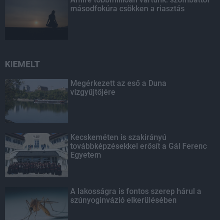
másodfokúra csökken a riasztás
KIEMELT
Megérkezett az eső a Duna
vízgyűjtőjére
Kecskeméten is szakirányú
továbbképzésekkel erősít a Gál Ferenc
Egyetem
A lakosságra is fontos szerep hárul a
szúnyoginvázió elkerülésében