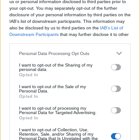
us or personal information disclosed to third parties prior to
Ziegler Gábor:
Amennyiben az augusztusi adatokat
your opt-out. You may separately opt-out of the further
nézzük, úgy azt látjuk, hogy a napi átlag teljes felhasználó
disclosure of your personal information by third parties on the
szám az Index.hu-nál 695 ezer volt, a 24.hu-nál 630 ezer,
IAB’s list of downstream participants. This information may
míg az Origónál 626 ezer fő. Azaz van egy jó kiindulási
also be disclosed by us to third parties on the
IAB’s List of
Downstream Participants
that may further disclose it to other
alapunk, miközben a 24.hu jön fel, az Origo pedig
third parties.
kedvezőtlen pályát fut. Bízunk benne, hogy az első helyet
sikerül az Indexnek megtartani, remek szakemberek
Please note that this website/app uses one or more Google
Personal Data Processing Opt Outs
dolgoznak a cégnél.
services and may gather and store information including but
not limited to your visit or usage behaviour. You may click to
I want to opt-out of the Sharing of my
Oltyán József:
Ma Magyarországon online szinten a
personal data.
grant or deny consent to Google and its third-party tags to
Opted In
legszélesebb portfólió a CEMP-X Online Zrt. birtokában
use your data for below specified purposes in below Google
van, erre lehet építeni.
consent section.
I want to opt-out of the Sale of my
Personal Data.
- A cégcsoport vezetésében lesz változás az eddigi
Opted In
gyakorlathoz képest?
I want to opt-out of processing my
Personal Data for Targeted Advertising.
Ziegler Gábor:
A kiadványvezetők eddig is nekem
Opted In
riportoltak, de a korábbiakban mindig is volt egy
I want to opt-out of Collection, Use,
rendszeres tulajdonosi jelenlét a kiadóvállalatoknál. Ez
Retention, Sale, and/or Sharing of my
jelentősen változni fog, mivel egyik tulajdonosként én
Personal Data that Is Unrelated with the