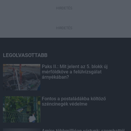
HIRDETÉS
HIRDETÉS
LEGOLVASOTTABB
Paks II.: Mit jelent az 5. blokk új
mérföldköve a felülvizsgálat
árnyékában?
Fontos a postaládákba költöző
széncinegék védelme
Amire többmillióan vártunk: szombattól