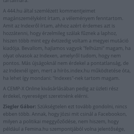
tartalmára.
A 444.hu által szemlézett kommentjeimet
magánszemélyként írtam, a véleményem fenntartom.
Amit az Indexről írtam, ahhoz azért érdemes azt is
hozzátenni, hogy érzelmileg szálak fűznek a laphoz,
hiszen több mint egy évtizedig voltam a megyei mutáció
kiadója. Bevallom, hajlamos vagyok "felhúzni" magam, ha
olyat olvasok az Indexen, amelyről tudom, hogy nem
pontos. Más újságoknál nem érdekel a pontatlanság, de
az Indexnél igen, mert a hírös.index.hu működtetése óta,
ha lehet így mondani: "Indexes"-nek tartom magam.
A CEMP-X Online kivásárlásában pedig az üzleti rész
érdekel, nyereséget szeretnénk elérni.
Ziegler Gábor:
Szükségtelen ezt tovább gondolni, nincs
ebben több. Annak, hogy Józsi mit csinál a Facebookon,
milyen a politikai meggyőződése, nem hiszem, hogy
például a Femina.hu szempontjából volna jelentősége,