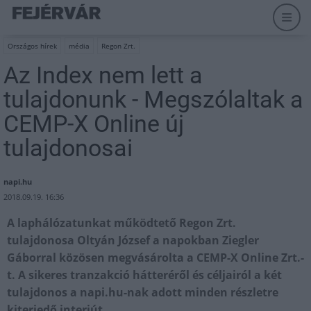
Országos hírek
média
Regon Zrt.
Az Index nem lett a
tulajdonunk - Megszólaltak a
CEMP-X Online új
tulajdonosai
napi.hu
2018.09.19. 16:36
A laphálózatunkat működtető Regon Zrt.
tulajdonosa Oltyán József a napokban Ziegler
Gáborral közösen megvásárolta a CEMP-X Online Zrt.-
t. A sikeres tranzakció hátteréről és céljairól a két
tulajdonos a napi.hu-nak adott minden részletre
kiterjedő interjút.