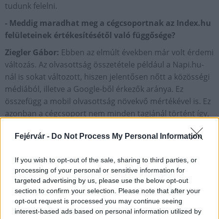
tudunk felelni.
- Meddig maradhat meg a cégcsoportnak az Index.hu
felületeinek értékesítésétől való függősége?
Ziegler Gábor:
Ebben az elmúlt években már volt érdemi
változás. Az olvasottság összetétele például a Napi.hu-
nál is sokat változott, hiszen jelentősen nőtt a közösségi
médiából, illetve a Google-ből érkezők aránya. Ez
összefügg a mobil olvasottság növekvő mértékével is. Ez
azonban a cégcsoport nem minden tagjánál történt így,
holott szükséges ebbe az irányba haladni.
Fejérvár -
Do Not Process My Personal Information
Ugyanakkor, ha van lehetőség arra, hogy az ország első
számú hírportáljával együttműködjünk és onnan
If you wish to opt-out of the sale, sharing to third parties, or
látogatók érkezzenek, akkor ezzel a lehetőséggel élni kell.
processing of your personal or sensitive information for
targeted advertising by us, please use the below opt-out
- Az Index.hu nagy küzdelemben van két fő
section to confirm your selection. Please note that after your
vetélytársával a 24.hu-val és az Origóval. Hogyan
opt-out request is processed you may continue seeing
látják ezt a versenyt?
interest-based ads based on personal information utilized by