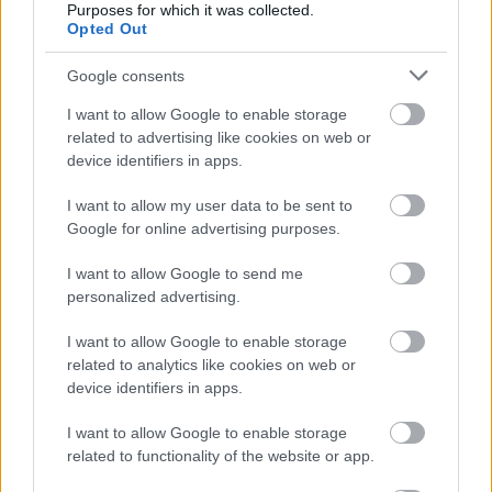
Purposes for which it was collected.
leszek a cégcsoport vezérigazgatója is.
Opted Out
- A cégháló tisztul majd? Várható-e, hogy összevonják
Google consents
a cégeket?
I want to allow Google to enable storage
Ziegler Gábor:
Amennyiben anyagilag előnyös, akkor
related to advertising like cookies on web or
igen. Van egy struktúra, amely jelenleg is működik, ezt át
device identifiers in apps.
kell venni és működtetni. Ezt követően pedig, hogy ha
I want to allow my user data to be sent to
minden szempontból úgy érezzük, hogy látjuk már a
Google for online advertising purposes.
részleteket, akkor végiggondoljuk az esetleges
strukturális egyszerűsítéseket.
I want to allow Google to send me
personalized advertising.
- A szerkesztőségek életében várható-e változás?
Ziegler Gábor:
Jelentős változások nem, legalábbis
I want to allow Google to enable storage
related to analytics like cookies on web or
biztosan nem személyi kérdésekben. Egyszerűsíteni
device identifiers in apps.
szeretnénk a működési folyamatokat, illetve a kiadók
hatékonyságát növelni.
I want to allow Google to enable storage
related to functionality of the website or app.
- Szerepel a tervek között új márkák megvétele vagy
új szegmensekbe való belépés?