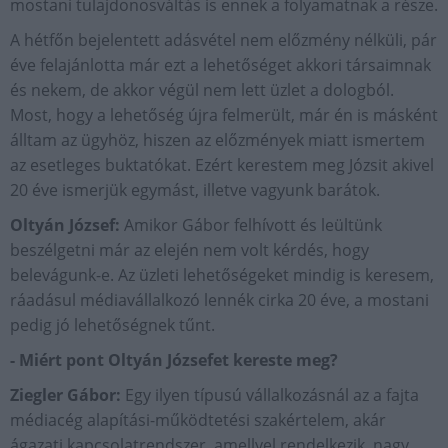
mostani tulajdonosváltás is ennek a folyamatnak a része.
A hétfőn bejelentett adásvétel nem előzmény nélküli, pár
éve felajánlotta már ezt a lehetőséget akkori társaimnak
és nekem, de akkor végül nem lett üzlet a dologból.
Most, hogy a lehetőség újra felmerült, már én is másként
álltam az ügyhöz, hiszen az előzmények miatt ismertem
az esetleges buktatókat. Ezért kerestem meg Józsit akivel
20 éve ismerjük egymást, illetve vagyunk barátok.
Oltyán József:
Amikor Gábor felhívott és leültünk
beszélgetni már az elején nem volt kérdés, hogy
belevágunk-e. Az üzleti lehetőségeket mindig is keresem,
ráadásul médiavállalkozó lennék cirka 20 éve, a mostani
pedig jó lehetőségnek tűnt.
- Miért pont Oltyán Józsefet kereste meg?
Ziegler Gábor:
Egy ilyen típusú vállalkozásnál az a fajta
médiacég alapítási-működtetési szakértelem, akár
ágazati kapcsolatrendszer, amellyel rendelkezik, nagy