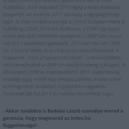
igazgatói pozícióját követően igazolt 2000-ben az Index
kiadójához. 2008 májusától 2013 végéig a kiadó értékesítési
igazgatója, azt követően 2017. áprilisáig a cég igazgatósági
tagja. Az Index korábbi anyacége, a Central European Media &
Publishing (CEMP) 2014-ben létrehozott, a CEMP-cégcsoport
kiadóit kiszolgáló értékesítési egységének a CEMP Sales House-
nak (SH) a kezdetektől ügyvezetője. 2015-ben részt vett CEMP
SH, a Central Media, és az Origo közös leányvállalatának, a
Hoppexnek - hazai programozott piactér - a létrehozásában,
melynek működését a CEMP SH oldaláról jelenleg is felügyeli. Az
IAB Hungary 2008-as megalakulásától 2017. szeptemberéig
elnökségi tagja, másfél évig szervezet alelnöke. A hazai online
közönségmérést szolgáltató Digitális Közönségmérési
Tanácsnak (dkt.hu) 2013-as indulása óta elnökségi tagja.
- Akkor továbbra is Bodolai László személye marad a
garancia, hogy megmarad az Index.hu
függetlensége?