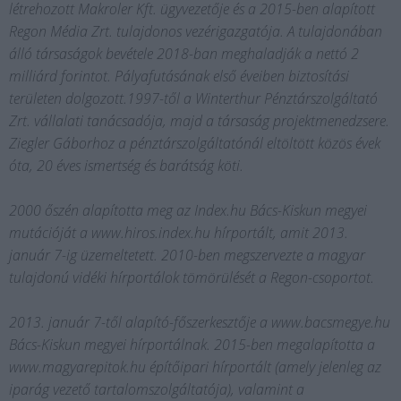
létrehozott Makroler Kft. ügyvezetője és a 2015-ben alapított
Regon Média Zrt. tulajdonos vezérigazgatója. A tulajdonában
álló társaságok bevétele 2018-ban meghaladják a nettó 2
milliárd forintot. Pályafutásának első éveiben biztosítási
területen dolgozott.1997-től a Winterthur Pénztárszolgáltató
Zrt. vállalati tanácsadója, majd a társaság projektmenedzsere.
Ziegler Gáborhoz a pénztárszolgáltatónál eltöltött közös évek
óta, 20 éves ismertség és barátság köti.
2000 őszén alapította meg az Index.hu Bács-Kiskun megyei
mutációját a www.hiros.index.hu hírportált, amit 2013.
január 7-ig üzemeltetett. 2010-ben megszervezte a magyar
tulajdonú vidéki hírportálok tömörülését a Regon-csoportot.
2013. január 7-től alapító-főszerkesztője a www.bacsmegye.hu
Bács-Kiskun megyei hírportálnak. 2015-ben megalapította a
www.magyarepitok.hu építőipari hírportált (amely jelenleg az
iparág vezető tartalomszolgáltatója), valamint a