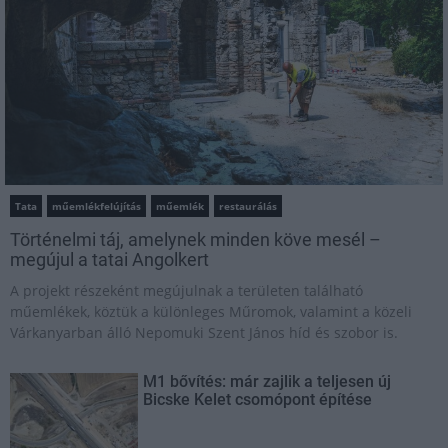
Tata
műemlékfelújítás
műemlék
restaurálás
Történelmi táj, amelynek minden köve mesél –
megújul a tatai Angolkert
A projekt részeként megújulnak a területen található
műemlékek, köztük a különleges Műromok, valamint a közeli
Várkanyarban álló Nepomuki Szent János híd és szobor is.
M1 bővítés: már zajlik a teljesen új
Bicske Kelet csomópont építése