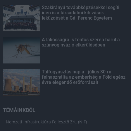
Szakirányú továbbképzésekkel segíti
idén is a társadalmi kihívások
leküzdését a Gál Ferenc Egyetem
A lakosságra is fontos szerep hárul a
szúnyoginvázió elkerülésében
Túlfogyasztás napja - július 30-ra
felhasználta az emberiség a Föld egész
évre elegendő erőforrásait
TÉMÁINKBÓL
Nemzeti Infrastruktúra Fejlesztő Zrt. (NIF)