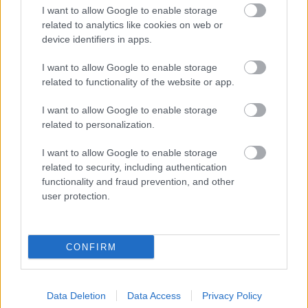
I want to allow Google to enable storage
related to analytics like cookies on web or
device identifiers in apps.
E-mail cím
I want to allow Google to enable storage
related to functionality of the website or app.
Feliratkozom a hírlevélre és elfogadom az
adatvédelmi
szabályzatot!
I want to allow Google to enable storage
related to personalization.
FELIRATKOZÁS
I want to allow Google to enable storage
related to security, including authentication
functionality and fraud prevention, and other
LEGFRISSEBB
user protection.
Helyi hírek
Gyárleállításokkal és átszervezett
CONFIRM
termeléssel tehermentesíti a
villamosenergia-rendszert a STRABAG
Data Deletion
Data Access
Privacy Policy
Országos hírek