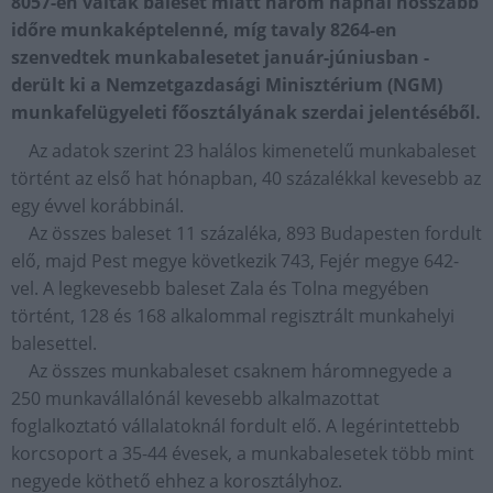
8057-en váltak baleset miatt három napnál hosszabb
időre munkaképtelenné, míg tavaly 8264-en
szenvedtek munkabalesetet január-júniusban -
derült ki a Nemzetgazdasági Minisztérium (NGM)
munkafelügyeleti főosztályának szerdai jelentéséből.
Az adatok szerint 23 halálos kimenetelű munkabaleset
történt az első hat hónapban, 40 százalékkal kevesebb az
egy évvel korábbinál.
Az összes baleset 11 százaléka, 893 Budapesten fordult
elő, majd Pest megye következik 743, Fejér megye 642-
vel. A legkevesebb baleset Zala és Tolna megyében
történt, 128 és 168 alkalommal regisztrált munkahelyi
balesettel.
Az összes munkabaleset csaknem háromnegyede a
250 munkavállalónál kevesebb alkalmazottat
foglalkoztató vállalatoknál fordult elő. A legérintettebb
korcsoport a 35-44 évesek, a munkabalesetek több mint
negyede köthető ehhez a korosztályhoz.