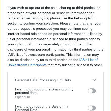
If you wish to opt-out of the sale, sharing to third parties, or
processing of your personal or sensitive information for
Mohács
Épkar Zrt.
Aktív Kft.
VivaPalazzo Zrt.
targeted advertising by us, please use the below opt-out
Épített öröksége megújításával is készül Mohács a
section to confirm your selection. Please note that after your
csata ötszázadik évfordulójára
opt-out request is processed you may continue seeing
interest-based ads based on personal information utilized by
Új kápolna, kiállítótér épült a mohácsi csata emlékhelyén. A
us or personal information disclosed to third parties prior to
városban is számos beruházás készült el vagy közeledik a
your opt-out. You may separately opt-out of the further
befejezéshez. Új parkolóház létesül, megújul a városháza és a
disclosure of your personal information by third parties on the
Széchenyi tér is.
IAB’s list of downstream participants. This information may
also be disclosed by us to third parties on the
IAB’s List of
A tengerfenék alatt négy óriáskábellel
Downstream Participants
that may further disclose it to other
kötik össze Spanyolország és
third parties.
Franciaország villamosenergia-
hálózatát
Please note that this website/app uses one or more Google
Personal Data Processing Opt Outs
services and may gather and store information including but
not limited to your visit or usage behaviour. You may click to
I want to opt-out of the Sharing of my
Még több zöld, még több virág és új
personal data.
grant or deny consent to Google and its third-party tags to
játszótér Debrecen egyik legfontosabb
Opted In
terén
use your data for below specified purposes in below Google
consent section.
I want to opt-out of the Sale of my
Personal Data.