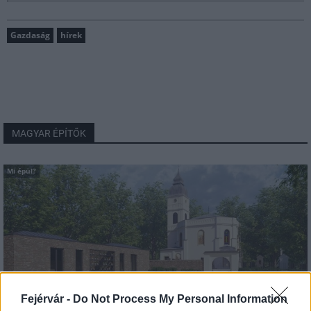
Gazdaság
hírek
MAGYAR ÉPÍTŐK
Mi épül?
Fejérvár -
Do Not Process My Personal Information