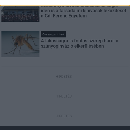
Szakirányú továbbképzésekkel segíti
idén is a társadalmi kihívások leküzdését
a Gál Ferenc Egyetem
Országos hírek
A lakosságra is fontos szerep hárul a
szúnyoginvázió elkerülésében
HIRDETÉS
HIRDETÉS
HIRDETÉS