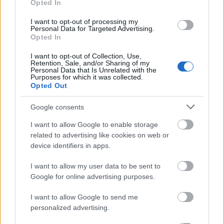
Opted In
Egy hét alatt közel 6 Celsius-fokkal csökkent a Balaton
I want to opt-out of processing my
vizének hőmérséklete a hétvégére
Personal Data for Targeted Advertising.
Opted In
I want to opt-out of Collection, Use,
Retention, Sale, and/or Sharing of my
Personal Data that Is Unrelated with the
Purposes for which it was collected.
Opted Out
Aktuális
Google consents
I want to allow Google to enable storage
related to advertising like cookies on web or
device identifiers in apps.
I want to allow my user data to be sent to
Nagy igazolás - Sokszoros bajnok érkezik a
Google for online advertising purposes.
Fehérvárhoz
I want to allow Google to send me
personalized advertising.