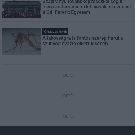
Szakirányú továbbképzésekkel segíti
idén is a társadalmi kihívások leküzdését
a Gál Ferenc Egyetem
Országos hírek
A lakosságra is fontos szerep hárul a
szúnyoginvázió elkerülésében
HIRDETÉS
HIRDETÉS
HIRDETÉS