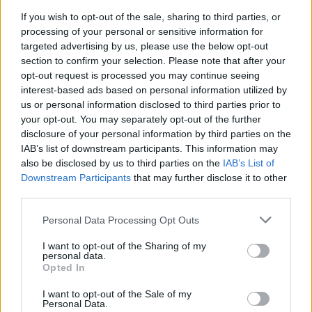
kötik össze Spanyolország és
If you wish to opt-out of the sale, sharing to third parties, or
Franciaország villamosenergia-
processing of your personal or sensitive information for
hálózatát
targeted advertising by us, please use the below opt-out
section to confirm your selection. Please note that after your
Még több zöld, még több virág és új
opt-out request is processed you may continue seeing
játszótér Debrecen egyik legfontosabb
interest-based ads based on personal information utilized by
terén
us or personal information disclosed to third parties prior to
your opt-out. You may separately opt-out of the further
disclosure of your personal information by third parties on the
IAB’s list of downstream participants. This information may
also be disclosed by us to third parties on the
IAB’s List of
Downstream Participants
that may further disclose it to other
AJÁNLJUK MÉG
third parties.
Please note that this website/app uses one or more Google
Personal Data Processing Opt Outs
Országos hírek
services and may gather and store information including but
not limited to your visit or usage behaviour. You may click to
I want to opt-out of the Sharing of my
personal data.
grant or deny consent to Google and its third-party tags to
Opted In
use your data for below specified purposes in below Google
consent section.
I want to opt-out of the Sale of my
Personal Data.