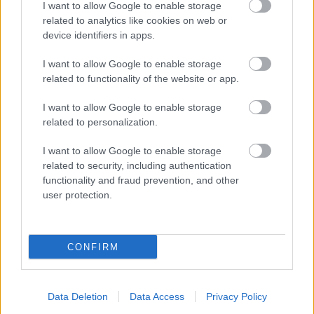
I want to allow Google to enable storage
related to analytics like cookies on web or
Aktuális
device identifiers in apps.
I want to allow Google to enable storage
related to functionality of the website or app.
I want to allow Google to enable storage
related to personalization.
Miért kulcsfontosságú a korszerű légtechnika az
I want to allow Google to enable storage
egészségügyi intézményekben?
related to security, including authentication
functionality and fraud prevention, and other
user protection.
CONFIRM
HÍRLEVÉL
Data Deletion
Data Access
Privacy Policy
Név