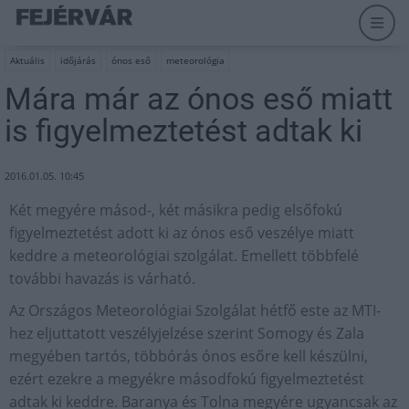
Aktuális
időjárás
ónos eső
meteorológia
Mára már az ónos eső miatt
is figyelmeztetést adtak ki
2016.01.05. 10:45
Két megyére másod-, két másikra pedig elsőfokú
figyelmeztetést adott ki az ónos eső veszélye miatt
keddre a meteorológiai szolgálat. Emellett többfelé
további havazás is várható.
Az Országos Meteorológiai Szolgálat hétfő este az MTI-
hez eljuttatott veszélyjelzése szerint Somogy és Zala
megyében tartós, többórás ónos esőre kell készülni,
ezért ezekre a megyékre másodfokú figyelmeztetést
adtak ki keddre. Baranya és Tolna megyére ugyancsak az