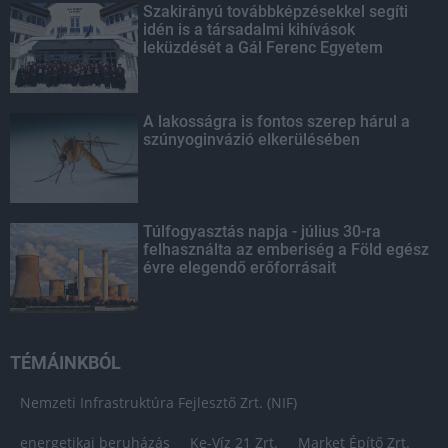
Szakirányú továbbképzésekkel segíti
idén is a társadalmi kihívások
leküzdését a Gál Ferenc Egyetem
A lakosságra is fontos szerep hárul a
szúnyoginvázió elkerülésében
Túlfogyasztás napja - július 30-ra
felhasználta az emberiség a Föld egész
évre elegendő erőforrásait
TÉMÁINKBÓL
Nemzeti Infrastruktúra Fejlesztő Zrt. (NIF)
energetikai beruházás
Ke-Víz 21 Zrt.
Market Építő Zrt.