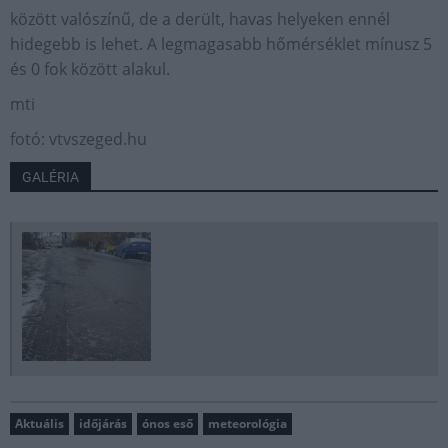
között valószínű, de a derült, havas helyeken ennél
hidegebb is lehet. A legmagasabb hőmérséklet mínusz 5
és 0 fok között alakul.
mti
fotó: vtvszeged.hu
GALÉRIA
Aktuális
időjárás
ónos eső
meteorológia