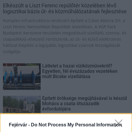
Elkészült a Liszt Ferenc repülőtér közelében lévő
logisztikai bázis út- és közműhálózatának fejlesztése
Komplex infrastruktúra-rendszert épített a Colas Alterra Zrt. a
Liszt Ferenc Nemzetközi Repülőtér közelében. A VGP Park
Budapest Aerozone területén megvalósult vízellátó, szenny- és
csapadékvíz-elvezető rendszerek, az út- és külső elektromos
hálózat kiépítés a legújabb, logisztikai csarnok kiszolgálását
szolgálja.
Látlelet a hazai víziközművekről?
Egyetlen, fél évszázados vezetéken
múlt Bicske vízellátása
Épített öröksége megújításával is készül
Mohács a csata ötszázadik
évfordulójára
Fejérvár -
Do Not Process My Personal Information
A tengerfenék alatt négy óriáskábellel