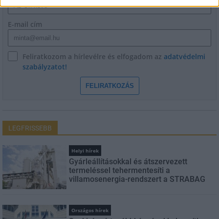
E-mail cím
Feliratkozom a hírlevélre és elfogadom az
adatvédelmi
szabályzatot!
FELIRATKOZÁS
LEGFRISSEBB
Helyi hírek
Gyárleállításokkal és átszervezett
termeléssel tehermentesíti a
villamosenergia-rendszert a STRABAG
Országos hírek