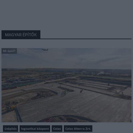
MAGYAR ÉPÍTŐK
Mi épül?
útépítés
logisztikai központ
Colas
Colas Alterra Zrt.