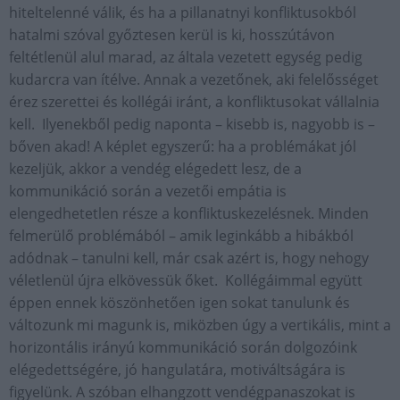
hiteltelenné válik, és ha a pillanatnyi konfliktusokból
hatalmi szóval győztesen kerül is ki, hosszútávon
feltétlenül alul marad, az általa vezetett egység pedig
kudarcra van ítélve. Annak a vezetőnek, aki felelősséget
érez szerettei és kollégái iránt, a konfliktusokat vállalnia
kell. Ilyenekből pedig naponta – kisebb is, nagyobb is –
bőven akad! A képlet egyszerű: ha a problémákat jól
kezeljük, akkor a vendég elégedett lesz, de a
kommunikáció során a vezetői empátia is
elengedhetetlen része a konfliktuskezelésnek. Minden
felmerülő problémából – amik leginkább a hibákból
adódnak – tanulni kell, már csak azért is, hogy nehogy
véletlenül újra elkövessük őket. Kollégáimmal együtt
éppen ennek köszönhetően igen sokat tanulunk és
változunk mi magunk is, miközben úgy a vertikális, mint a
horizontális irányú kommunikáció során dolgozóink
elégedettségére, jó hangulatára, motiváltságára is
figyelünk. A szóban elhangzott vendégpanaszokat is