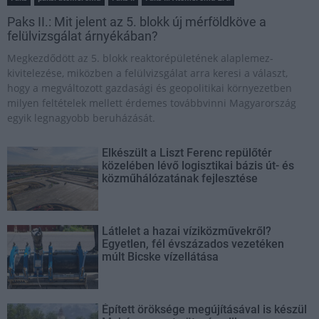
Paks II.: Mit jelent az 5. blokk új mérföldköve a
felülvizsgálat árnyékában?
Megkezdődött az 5. blokk reaktorépületének alaplemez-
kivitelezése, miközben a felülvizsgálat arra keresi a választ,
hogy a megváltozott gazdasági és geopolitikai környezetben
milyen feltételek mellett érdemes továbbvinni Magyarország
egyik legnagyobb beruházását.
Elkészült a Liszt Ferenc repülőtér
közelében lévő logisztikai bázis út- és
közműhálózatának fejlesztése
Látlelet a hazai víziközművekről?
Egyetlen, fél évszázados vezetéken
múlt Bicske vízellátása
Épített öröksége megújításával is készül