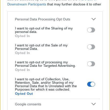
Downstream Participants
that may further disclose it to other
third parties.
Please note that this website/app uses one or more Google
Personal Data Processing Opt Outs
services and may gather and store information including but
not limited to your visit or usage behaviour. You may click to
I want to opt-out of the Sharing of my
personal data.
Az ünnepi időszakban olyan rendkívüli programokkal
grant or deny consent to Google and its third-party tags to
Opted In
kedveskedünk vendégeinknek, amelyeknek
use your data for below specified purposes in below Google
consent section.
köszönhetően a család apraja-nagyja kitűnően érezheti
I want to opt-out of the Sale of my
Personal Data.
magát! A Karácsony este megünneplése természetesen
Opted In
elengedhetetlen része programjainknak, ilyenkor a
I want to opt-out of processing my
szokottnál is fontosabb szerep jut a különleges ünnepi
Personal Data for Targeted Advertising.
ételeknek. Karácsonykor és a két ünnep között az
Opted In
egyébként is rendkívül barátságos animátoraink arcán
I want to opt-out of Collection, Use,
még szélesebb a mosoly! De milyen is lehetne a kacagó
Retention, Sale, and/or Sharing of my
Personal Data that Is Unrelated with the
gyermekhad közepette, miközben készülnek az
Purposes for which it was collected.
angyalkák, a kis karácsonyfák, a hópihe-füzérek, a
Opted Out
díszdobozok, vagy éppen az illatos mézeskalács figurák!
Google consents
Nagyon megható, amikor az apróságokat alig tudják