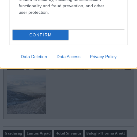
Szerző: 2PE
functionality and fraud prevention, and other
user protection.
GALÉRIA
CONFIRM
Data Deletion
Data Access
Privacy Policy
Gazdaság
Lantos Árpád
Hotel Silvanus
Balogh-Thorma Anett