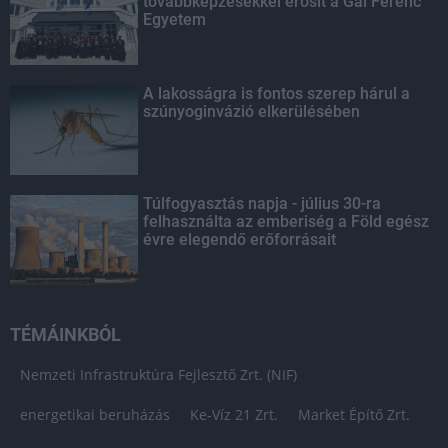
továbbképzésekkel erősít a Gál Ferenc
Egyetem
A lakosságra is fontos szerep hárul a
szúnyoginvázió elkerülésében
Túlfogyasztás napja - július 30-ra
felhasználta az emberiség a Föld egész
évre elegendő erőforrásait
TÉMÁINKBÓL
Nemzeti Infrastruktúra Fejlesztő Zrt. (NIF)
energetikai beruházás
Ke-Víz 21 Zrt.
Market Építő Zrt.