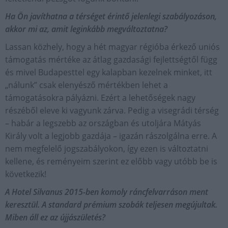
Ha Ön javíthatna a térséget érintő jelenlegi szabályozáson,
akkor mi az, amit leginkább megváltoztatna?
Lassan közhely, hogy a hét magyar régióba érkező uniós
támogatás mértéke az átlag gazdasági fejlettségtől függ
és mivel Budapesttel egy kalapban kezelnek minket, itt
„nálunk” csak elenyésző mértékben lehet a
támogatásokra pályázni. Ezért a lehetőségek nagy
részéből eleve ki vagyunk zárva. Pedig a visegrádi térség
– habár a legszebb az országban és utoljára Mátyás
Király volt a legjobb gazdája – igazán rászolgálna erre. A
nem megfelelő jogszabályokon, így ezen is változtatni
kellene, és reményeim szerint ez előbb vagy utóbb be is
következik!
A Hotel Silvanus 2015-ben komoly ráncfelvarráson ment
keresztül. A standard prémium szobák teljesen megújultak.
Miben áll ez az újjászületés?