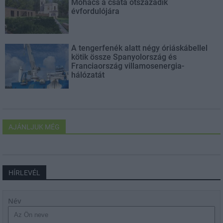
Mohács a csata ötszázadik
évfordulójára
A tengerfenék alatt négy óriáskábellel
kötik össze Spanyolország és
Franciaország villamosenergia-
hálózatát
AJÁNLJUK MÉG
HÍRLEVÉL
Név