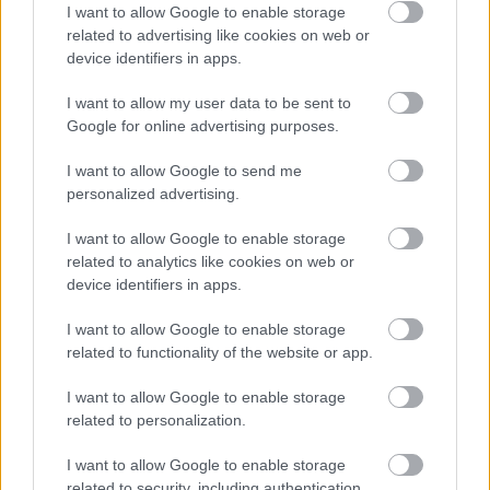
hazavinni szüleik, annyira boldogok. Hangulatos
I want to allow Google to enable storage
related to advertising like cookies on web or
szállodánk pedig nem csak méltó helyszínt kínál az óév
device identifiers in apps.
búcsúztatására és az újesztendő köszöntésére, hanem
ennél sokkal többet! Fergeteges szilveszteri
I want to allow my user data to be sent to
programokat, étel- és italkülönlegességeket rengeteg
Google for online advertising purposes.
meglepetéssel! Tóth Vera, Radics Gigi, vagy a The Voice
I want to allow Google to send me
döntőse Gájer Bálint december 31-től január 2-ig
personalized advertising.
szórakoztatják vendégeinket. Garantáltan
gondoskodunk arról, hogy erre a szilveszteri hétvégére
I want to allow Google to enable storage
mindig emlékezzenek azok, akik itt töltik! Ha pedig az ősi
related to analytics like cookies on web or
legendáknak hinni lehet, akkor pezsgőbontás mellett, a
device identifiers in apps.
világ legszebb kilátásával rendelkező szakrális
I want to allow Google to enable storage
energiaközpontjában a vendégeink száját elhagyó újévi
related to functionality of the website or app.
fogadalmak is maradéktalanul teljesülni fognak! Legyen
Ön is részese a tél és az ünnepek valódi varázslatának – a
I want to allow Google to enable storage
Hotel Silvanusban!
related to personalization.
http://www.hotelsilvanus.hu/
I want to allow Google to enable storage
related to security, including authentication