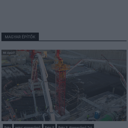
MAGYAR ÉPÍTŐK
Mi épül?
Paks
paksi atomerőmű
Paks II
Paks II. Atomerőmű Zrt.