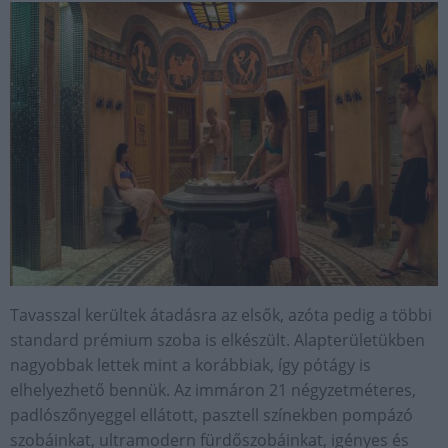
Tavasszal kerültek átadásra az elsők, azóta pedig a többi
standard prémium szoba is elkészült. Alapterületükben
nagyobbak lettek mint a korábbiak, így pótágy is
elhelyezhető bennük. Az immáron 21 négyzetméteres,
padlószőnyeggel ellátott, pasztell színekben pompázó
szobáinkat, ultramodern fürdőszobáinkat, igényes és