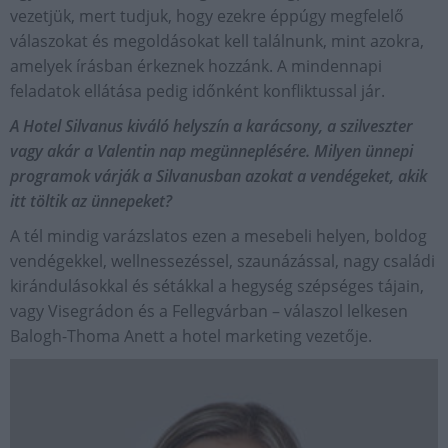
vezetjük, mert tudjuk, hogy ezekre éppúgy megfelelő
válaszokat és megoldásokat kell találnunk, mint azokra,
amelyek írásban érkeznek hozzánk. A mindennapi
feladatok ellátása pedig időnként konfliktussal jár.
A Hotel Silvanus kiváló helyszín a karácsony, a szilveszter
vagy akár a Valentin nap megünneplésére. Milyen ünnepi
programok várják a Silvanusban azokat a vendégeket, akik
itt töltik az ünnepeket?
A tél mindig varázslatos ezen a mesebeli helyen, boldog
vendégekkel, wellnessezéssel, szaunázással, nagy családi
kirándulásokkal és sétákkal a hegység szépséges tájain,
vagy Visegrádon és a Fellegvárban – válaszol lelkesen
Balogh-Thoma Anett a hotel marketing vezetője.