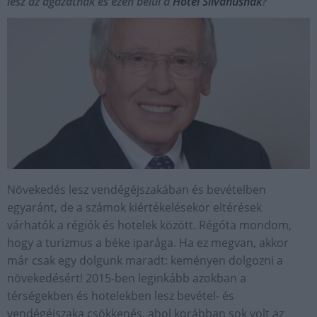
lesz az ágazatnak és ezen belül a
Hotel Silvanusnak
?
Növekedés lesz vendégéjszakában és bevételben
egyaránt, de a számok kiértékelésekor eltérések
várhatók a régiók és hotelek között. Régóta mondom,
hogy a turizmus a béke iparága. Ha ez megvan, akkor
már csak egy dolgunk maradt: keményen dolgozni a
növekedésért! 2015-ben leginkább azokban a
térségekben és hotelekben lesz bevétel- és
vendégéjszaka csökkenés, ahol korábban sok volt az