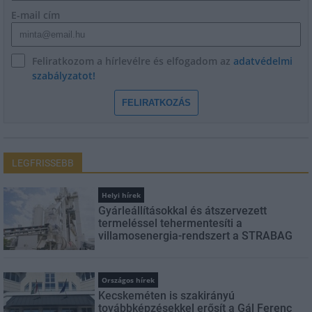
E-mail cím
Feliratkozom a hírlevélre és elfogadom az
adatvédelmi
szabályzatot!
FELIRATKOZÁS
LEGFRISSEBB
Helyi hírek
Gyárleállításokkal és átszervezett
termeléssel tehermentesíti a
villamosenergia-rendszert a STRABAG
Országos hírek
Kecskeméten is szakirányú
továbbképzésekkel erősít a Gál Ferenc