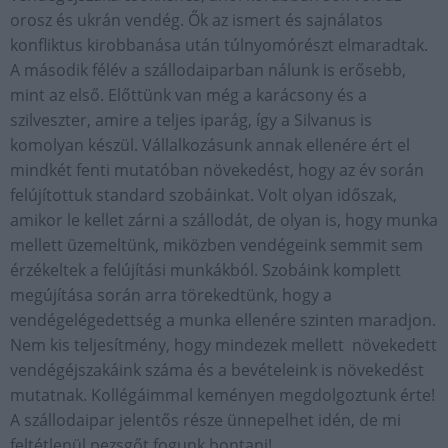
orosz és ukrán vendég. Ők az ismert és sajnálatos
konfliktus kirobbanása után túlnyomórészt elmaradtak.
A második félév a szállodaiparban nálunk is erősebb,
mint az első. Előttünk van még a karácsony és a
szilveszter, amire a teljes iparág, így a Silvanus is
komolyan készül. Vállalkozásunk annak ellenére ért el
mindkét fenti mutatóban növekedést, hogy az év során
felújítottuk standard szobáinkat. Volt olyan időszak,
amikor le kellet zárni a szállodát, de olyan is, hogy munka
mellett üzemeltünk, miközben vendégeink semmit sem
érzékeltek a felújítási munkákból. Szobáink komplett
megújítása során arra törekedtünk, hogy a
vendégelégedettség a munka ellenére szinten maradjon.
Nem kis teljesítmény, hogy mindezek mellett növekedett
vendégéjszakáink száma és a bevételeink is növekedést
mutatnak. Kollégáimmal keményen megdolgoztunk érte!
A szállodaipar jelentős része ünnepelhet idén, de mi
feltétlenül pezsgőt fogunk bontani!