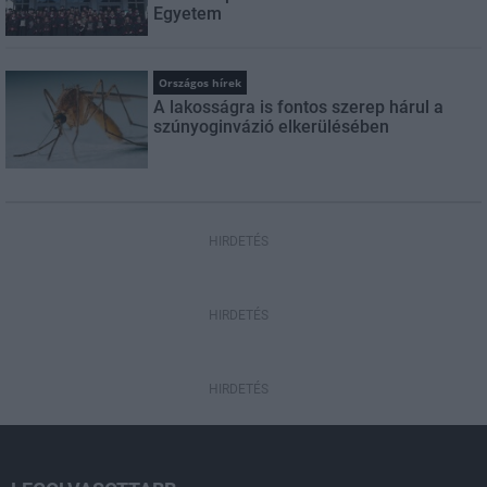
Egyetem
Országos hírek
A lakosságra is fontos szerep hárul a
szúnyoginvázió elkerülésében
HIRDETÉS
HIRDETÉS
HIRDETÉS