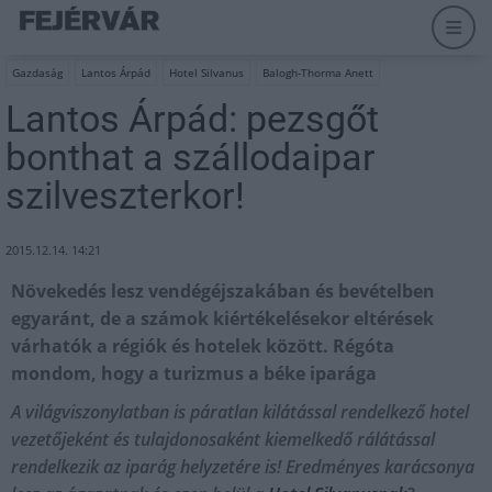
Gazdaság
Lantos Árpád
Hotel Silvanus
Balogh-Thorma Anett
Lantos Árpád: pezsgőt
bonthat a szállodaipar
szilveszterkor!
2015.12.14. 14:21
Növekedés lesz vendégéjszakában és bevételben
egyaránt, de a számok kiértékelésekor eltérések
várhatók a régiók és hotelek között. Régóta
mondom, hogy a turizmus a béke iparága
A világviszonylatban is páratlan kilátással rendelkező hotel
vezetőjeként és tulajdonosaként kiemelkedő rálátással
rendelkezik az iparág helyzetére is! Eredményes karácsonya