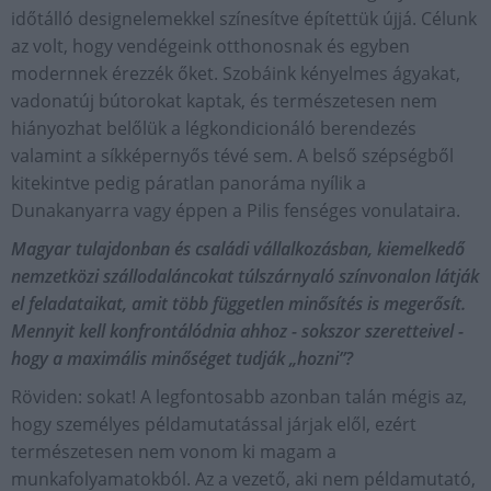
időtálló designelemekkel színesítve építettük újjá. Célunk
az volt, hogy vendégeink otthonosnak és egyben
modernnek érezzék őket. Szobáink kényelmes ágyakat,
vadonatúj bútorokat kaptak, és természetesen nem
hiányozhat belőlük a légkondicionáló berendezés
valamint a síkképernyős tévé sem. A belső szépségből
kitekintve pedig páratlan panoráma nyílik a
Dunakanyarra vagy éppen a Pilis fenséges vonulataira.
Magyar tulajdonban és családi vállalkozásban, kiemelkedő
nemzetközi szállodaláncokat túlszárnyaló színvonalon látják
el feladataikat, amit több független minősítés is megerősít.
Mennyit kell konfrontálódnia ahhoz - sokszor szeretteivel -
hogy a maximális minőséget tudják „hozni”?
Röviden: sokat! A legfontosabb azonban talán mégis az,
hogy személyes példamutatással járjak elől, ezért
természetesen nem vonom ki magam a
munkafolyamatokból. Az a vezető, aki nem példamutató,