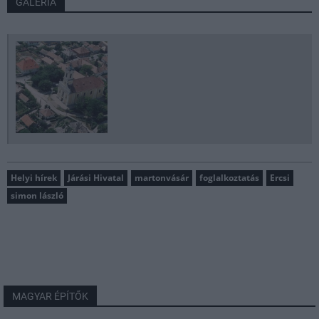
GALÉRIA
Helyi hírek
Járási Hivatal
martonvásár
foglalkoztatás
Ercsi
simon lászló
MAGYAR ÉPÍTŐK