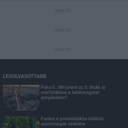
HIRDETÉS
HIRDETÉS
HIRDETÉS
LEGOLVASOTTABB
Paks II.: Mit jelent az 5. blokk új
mérföldköve a felülvizsgálat
árnyékában?
Fontos a postaládákba költöző
széncinegék védelme