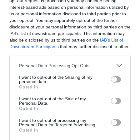
opt-out request is processed you may continue seeing
M1 bővítés: már zajlik a teljesen új
interest-based ads based on personal information utilized by
Bicske Kelet csomópont építése
us or personal information disclosed to third parties prior to
your opt-out. You may separately opt-out of the further
disclosure of your personal information by third parties on the
IAB’s list of downstream participants. This information may
Új gyalogosátkelők és jelzőlámpás
also be disclosed by us to third parties on the
IAB’s List of
csomópont épül Angyalföldön
Downstream Participants
that may further disclose it to other
third parties.
Please note that this website/app uses one or more Google
Personal Data Processing Opt Outs
services and may gather and store information including but
Másfélszeresére bővítik
not limited to your visit or usage behaviour. You may click to
I want to opt-out of the Sharing of my
Hódmezővásárhely jó hírű református
personal data.
iskoláját
grant or deny consent to Google and its third-party tags to
Opted In
use your data for below specified purposes in below Google
consent section.
I want to opt-out of the Sale of my
Personal Data.
Látványos építési szakasz indult be a
Opted In
Flórián téri felüljárón
I want to opt-out of processing my
Personal Data for Targeted Advertising.
Opted In