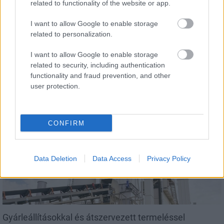
related to functionality of the website or app.
I want to allow Google to enable storage
related to personalization.
I want to allow Google to enable storage
Látlelet a hazai víziközművekről? Egyetlen, fél
related to security, including authentication
évszázados vezetéken múlt Bicske vízellátása
functionality and fraud prevention, and other
user protection.
CONFIRM
Helyi hírek
Data Deletion
Data Access
Privacy Policy
Gyárleállításokkal és átszervezett termeléssel