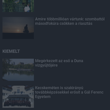
Amire többmillióan vártunk: szombattól
másodfokúra csökken a riasztás
KIEMELT
Megérkezett az eső a Duna
vízgyűjtőjére
Kecskeméten is szakirányú
továbbképzésekkel erősít a Gál Ferenc
Egyetem