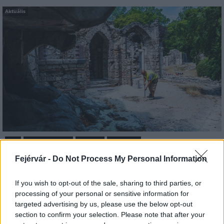
Aktuális
Tata
műemlékfelújítás
műemlék
restaurálás
Történelmi táj, amelynek minden köve mesél –
Fejérvár -
Do Not Process My Personal Information
megújul a tatai Angolkert
If you wish to opt-out of the sale, sharing to third parties, or
A projekt részeként megújulnak a területen található
processing of your personal or sensitive information for
műemlékek, köztük a különleges Műromok, valamint a közeli
targeted advertising by us, please use the below opt-out
Várkanyarban álló Nepomuki Szent János híd és szobor is.
section to confirm your selection. Please note that after your