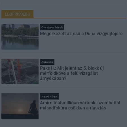
LEGFRISSEBB
Országos hírek
Megérkezett az eső a Duna vízgyűjtőjére
Aktuális
Paks II.: Mit jelent az 5. blokk új
mérföldköve a felülvizsgálat
árnyékában?
Helyi hírek
Amire többmillióan vártunk: szombattól
másodfokúra csökken a riasztás