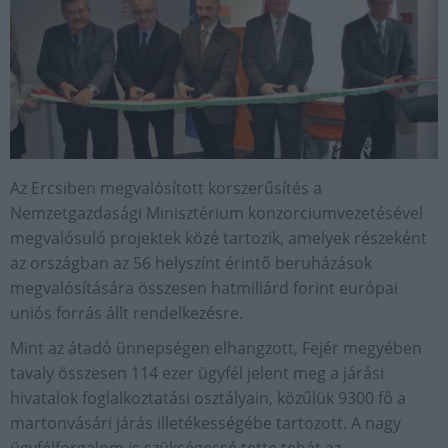
Az Ercsiben megvalósított korszerűsítés a
Nemzetgazdasági Minisztérium konzorciumvezetésével
megvalósuló projektek közé tartozik, amelyek részeként
az országban az 56 helyszínt érintő beruházások
megvalósítására összesen hatmiliárd forint európai
uniós forrás állt rendelkezésre.
Mint az átadó ünnepségen elhangzott, Fejér megyében
tavaly összesen 114 ezer ügyfél jelent meg a járási
hivatalok foglalkoztatási osztályain, közűlük 9300 fő a
martonvásári járás illetékességébe tartozott. A nagy