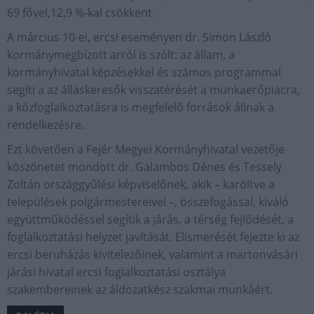
69 fővel,12,9 %-kal csökkent
.
A március 10-ei, ercsi eseményen dr. Simon László
kormánymegbízott arról is szólt: az állam, a
kormányhivatal képzésekkel és számos programmal
segíti a az álláskeresők visszatérését a munkaerőpiacra,
a közfoglalkoztatásra is megfelelő források állnak a
rendelkezésre.
Ezt követően a Fejér Megyei Kormányhivatal vezetője
köszönetet mondott dr. Galambos Dénes és Tessely
Zoltán országgyűlési képviselőnek, akik – karöltve a
települések polgármestereivel –, összefogással, kiváló
együttműködéssel segítik a járás, a térség fejlődését, a
foglalkoztatási helyzet javítását. Elismerését fejezte ki az
ercsi beruházás kivitelezőinek, valamint a martonvásári
járási hivatal ercsi foglalkoztatási osztálya
szakembereinek az áldozatkész szakmai munkáért.