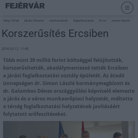
Helyi hírek
Járási Hivatal
martonvásár
foglalkoztatás
Ercsi
simon lászló
Korszerűsítés Ercsiben
2016.03.12. 11:48
Több mint 39 millió forint költséggel felújították,
korszerűsítették, akadálymentessé tették Ercsiben
a járási foglalkoztatási osztály épületét. Az átadó
ünnepségen dr. Simon László kormánymegbízott és
dr. Galambos Dénes országgyűlési képviselő elemezte
a járás és a város munkaerőpiaci helyzetét, méltatta
a térség foglalkoztatási helyzetének javításáért
folytatott erőfeszítéseket.