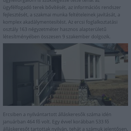
ügyfélforgalom is szükségessé tette tehát az
ügyfélfogadó terek bővítését, az információs rendszer
fejlesztését, a szakmai munka feltételeinek javítását, a
komplex akadálymentesítést. Az ercsi foglalkoztatási
osztály 163 négyzetméter hasznos alapterületű
létesítményében összesen 9 szakember dolgozik.
Ercsiben a nyilvántartott álláskeresők száma idén
januárban 464 fő volt. Egy évvel korábban 533 fő
álláskeresőt tartottak nyilván, tehát a számuk jelentősen,