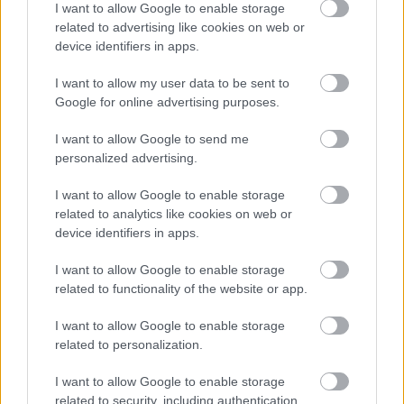
I want to allow Google to enable storage
E-mail cím
related to advertising like cookies on web or
device identifiers in apps.
Feliratkozom a hírlevélre és elfogadom az
adatvédelmi
I want to allow my user data to be sent to
szabályzatot!
Google for online advertising purposes.
FELIRATKOZÁS
I want to allow Google to send me
personalized advertising.
I want to allow Google to enable storage
LEGFRISSEBB
related to analytics like cookies on web or
device identifiers in apps.
Helyi hírek
Amire többmillióan vártunk: szombattól
I want to allow Google to enable storage
másodfokúra csökken a riasztás
related to functionality of the website or app.
I want to allow Google to enable storage
related to personalization.
Helyi hírek
Látlelet a hazai víziközművekről?
I want to allow Google to enable storage
Egyetlen, fél évszázados vezetéken múlt
related to security, including authentication