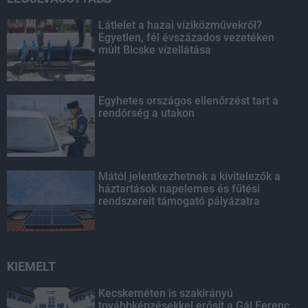
Látlelet a hazai víziközművekről?
Egyetlen, fél évszázados vezetéken
múlt Bicske vízellátása
Egyhetes országos ellenőrzést tart a
rendőrség a utakon
Mától jelentkezhetnek a kivitelezők a
háztartások napelemes és fűtési
rendszereit támogató pályázatra
KIEMELT
Kecskeméten is szakirányú
továbbképzésekkel erősít a Gál Ferenc