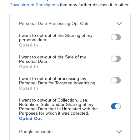
Downstream Participants
that may further disclose it to other
múlt Bicske vízellátása
third parties.
Please note that this website/app uses one or more Google
Personal Data Processing Opt Outs
Épített öröksége megújításával is készül
services and may gather and store information including but
Mohács a csata ötszázadik
not limited to your visit or usage behaviour. You may click to
I want to opt-out of the Sharing of my
évfordulójára
personal data.
grant or deny consent to Google and its third-party tags to
Opted In
use your data for below specified purposes in below Google
consent section.
I want to opt-out of the Sale of my
Personal Data.
Opted In
AJÁNLJUK MÉG
I want to opt-out of processing my
Personal Data for Targeted Advertising.
Opted In
I want to opt-out of Collection, Use,
Retention, Sale, and/or Sharing of my
HÍRLEVÉL
Personal Data that Is Unrelated with the
Purposes for which it was collected.
Opted Out
Név
Google consents