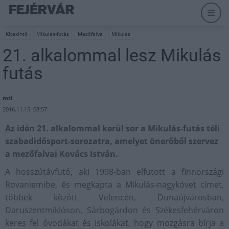
Kitekintő
Mikulás-futás
Mezőfalva
Mikulás
21. alkalommal lesz Mikulás
futás
mti
2016.11.15. 08:57
Az idén 21. alkalommal kerül sor a Mikulás-futás téli
szabadidősport-sorozatra, amelyet önerőből szervez
a mezőfalvai Kovács István.
A hosszútávfutó, aki 1998-ban elfutott a finnországi
Rovaniemibe, és megkapta a Mikulás-nagykövet címet,
többek között Velencén, Dunaújvárosban,
Daruszentmiklóson, Sárbogárdon és Székesfehérváron
keres fel óvodákat és iskolákat, hogy mozgásra bírja a