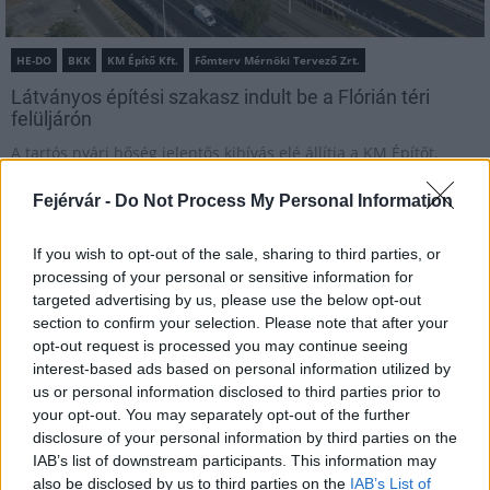
HE-DO
BKK
KM Építő Kft.
Főmterv Mérnöki Tervező Zrt.
Látványos építési szakasz indult be a Flórián téri
felüljárón
A tartós nyári hőség jelentős kihívás elé állítja a KM Építőt,
ennek ellenére folyamatosan halad az aszfaltozás.
Fejérvár -
Do Not Process My Personal Information
Paks II.: Mit jelent az 5. blokk új
mérföldköve a felülvizsgálat
If you wish to opt-out of the sale, sharing to third parties, or
árnyékában?
processing of your personal or sensitive information for
targeted advertising by us, please use the below opt-out
section to confirm your selection. Please note that after your
opt-out request is processed you may continue seeing
Elkészült a Liszt Ferenc repülőtér
közelében lévő logisztikai bázis út- és
interest-based ads based on personal information utilized by
közműhálózatának fejlesztése
us or personal information disclosed to third parties prior to
your opt-out. You may separately opt-out of the further
disclosure of your personal information by third parties on the
IAB’s list of downstream participants. This information may
Látlelet a hazai víziközművekről?
also be disclosed by us to third parties on the
IAB’s List of
Egyetlen, fél évszázados vezetéken