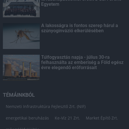
Egyetem
A lakosságra is fontos szerep hárul a
szúnyoginvázió elkerülésében
Túlfogyasztás napja - július 30-ra
felhasználta az emberiség a Föld egész
évre elegendő erőforrásait
TÉMÁINKBÓL
Nemzeti Infrastruktúra Fejlesztő Zrt. (NIF)
energetikai beruházás
Ke-Víz 21 Zrt.
Market Építő Zrt.