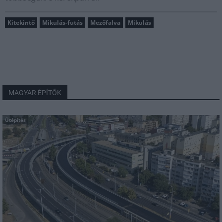
Kitekintő
Mikulás-futás
Mezőfalva
Mikulás
MAGYAR ÉPÍTŐK
Útépítés