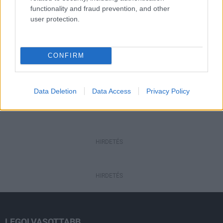
Bicske vízellátása
functionality and fraud prevention, and other
user protection.
Helyi hírek
Gyárleállításokkal és átszervezett
termeléssel tehermentesíti a
CONFIRM
villamosenergia-rendszert a STRABAG
Data Deletion
Data Access
Privacy Policy
HIRDETÉS
HIRDETÉS
HIRDETÉS
LEGOLVASOTTABB