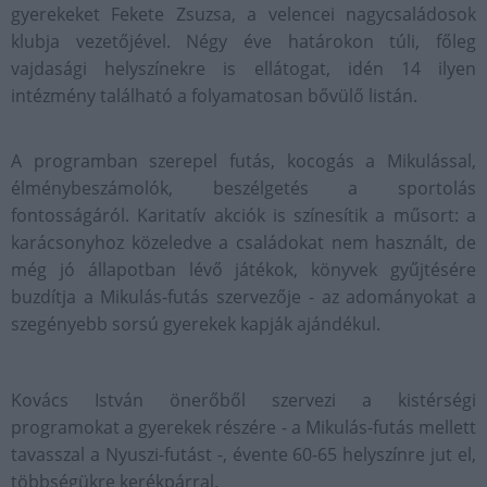
gyerekeket Fekete Zsuzsa, a velencei nagycsaládosok
klubja vezetőjével. Négy éve határokon túli, főleg
vajdasági helyszínekre is ellátogat, idén 14 ilyen
intézmény található a folyamatosan bővülő listán.
A programban szerepel futás, kocogás a Mikulással,
élménybeszámolók, beszélgetés a sportolás
fontosságáról. Karitatív akciók is színesítik a műsort: a
karácsonyhoz közeledve a családokat nem használt, de
még jó állapotban lévő játékok, könyvek gyűjtésére
buzdítja a Mikulás-futás szervezője - az adományokat a
szegényebb sorsú gyerekek kapják ajándékul.
Kovács István önerőből szervezi a kistérségi
programokat a gyerekek részére - a Mikulás-futás mellett
tavasszal a Nyuszi-futást -, évente 60-65 helyszínre jut el,
többségükre kerékpárral.