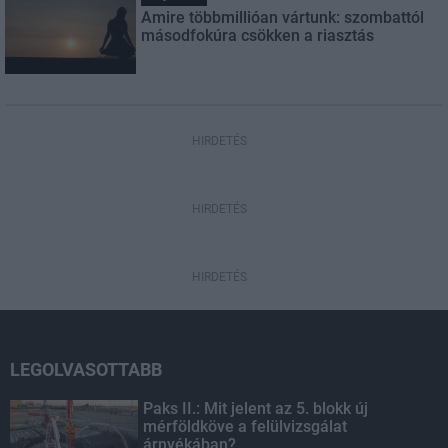
Amire többmillióan vártunk: szombattól
másodfokúra csökken a riasztás
HIRDETÉS
HIRDETÉS
HIRDETÉS
LEGOLVASOTTABB
Paks II.: Mit jelent az 5. blokk új
mérföldköve a felülvizsgálat
árnyékában?