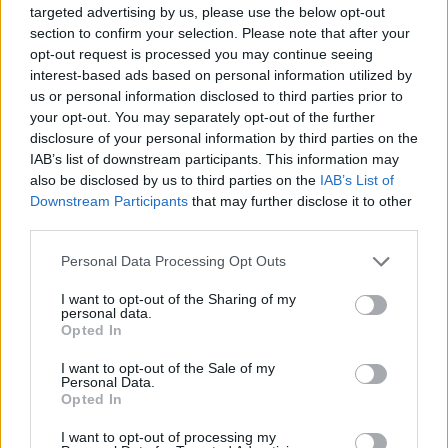
targeted advertising by us, please use the below opt-out
section to confirm your selection. Please note that after your
Látványos építési szakasz indult be a
opt-out request is processed you may continue seeing
Flórián téri felüljárón
interest-based ads based on personal information utilized by
us or personal information disclosed to third parties prior to
your opt-out. You may separately opt-out of the further
disclosure of your personal information by third parties on the
Paks II.: Mit jelent az 5. blokk új
IAB’s list of downstream participants. This information may
mérföldköve a felülvizsgálat
also be disclosed by us to third parties on the
IAB’s List of
árnyékában?
Downstream Participants
that may further disclose it to other
third parties.
Please note that this website/app uses one or more Google
Personal Data Processing Opt Outs
services and may gather and store information including but
not limited to your visit or usage behaviour. You may click to
I want to opt-out of the Sharing of my
personal data.
AJÁNLJUK MÉG
grant or deny consent to Google and its third-party tags to
Opted In
use your data for below specified purposes in below Google
consent section.
I want to opt-out of the Sale of my
Országos hírek
Personal Data.
Opted In
I want to opt-out of processing my