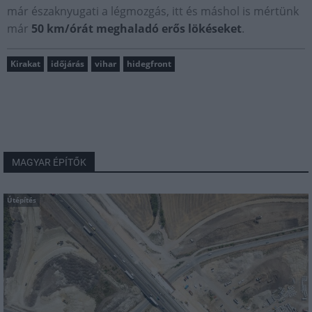
már északnyugati a légmozgás, itt és máshol is mértünk
már
50 km/órát meghaladó erős lökéseket
.
Kirakat
időjárás
vihar
hidegfront
MAGYAR ÉPÍTŐK
Útépítés