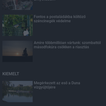
Fontos a postaládákba költöző
széncinegék védelme
Amire többmillióan vártunk: szombattól
másodfokúra csökken a riasztás
KIEMELT
Megérkezett az eső a Duna
vízgyűjtőjére