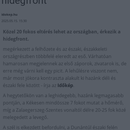
hidegfront
idokep.hu
2025.05.15. 15:30
Közel 20 fokos eltérés lehet az országban, érkezik a
hidegfront.
megérkezett a felhőzete és az északi, északkeleti
országrészben többfelé eleredt az eső. Várhatóan
hamarosan megjelennek az első záporok, zivatarok is, de
erre még várni kell egy picit. A lehűlésre viszont nem,
már most jókora kontraszta alakult ki hazánk déli és
északi fele között - írja az
Időkép
.
A hegytetőkön van a leghidegebb, hazánk legmagasabb
pontján, a Kékesen mindössze 7 fokot mutat a hőmérő,
míg a Zalaegerszeg-Szentes vonaltól délre 20-25 fok közé
melegedett a levegő.
A szél is elkezdett befordulni, a Dunántúl északi felén