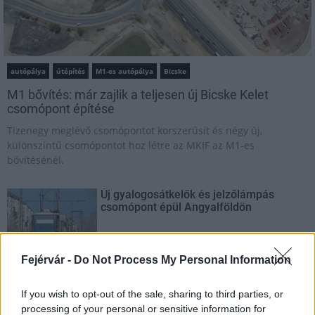
autópálya
útépítés
M1-es autópálya
Bicske
M1 bővítés: már zajlik a teljesen új Bicske Kelet
csomópont építése
Tizenegy meglévő csomópontot korszerűsít és négy új,
különszintű csomópontot hoz létre az MKIF az M1-es
bővítésénél.
Új gyalogosátkelők és jelzőlámpás
csomópont épül Angyalföldön
Fejérvár -
Do Not Process My Personal Information
Másfélszeresére bővítik
Hódmezővásárhely jó hírű református
If you wish to opt-out of the sale, sharing to third parties, or
iskoláját
processing of your personal or sensitive information for