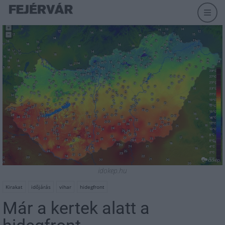
idokep.hu
Kirakat
időjárás
vihar
hidegfront
Már a kertek alatt a