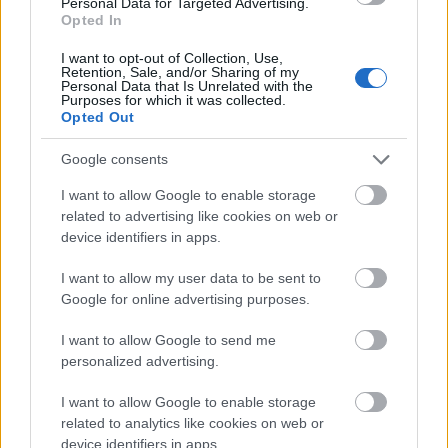
Personal Data for Targeted Advertising.
Opted In
I want to opt-out of Collection, Use,
Retention, Sale, and/or Sharing of my
Personal Data that Is Unrelated with the
Egy hét alatt közel 6 Celsius-fokkal csökkent a Balaton
Purposes for which it was collected.
vizének hőmérséklete a hétvégére
Opted Out
Google consents
I want to allow Google to enable storage
related to advertising like cookies on web or
device identifiers in apps.
HÍRLEVÉL
I want to allow my user data to be sent to
Google for online advertising purposes.
Név
I want to allow Google to send me
personalized advertising.
E-mail cím
I want to allow Google to enable storage
related to analytics like cookies on web or
device identifiers in apps.