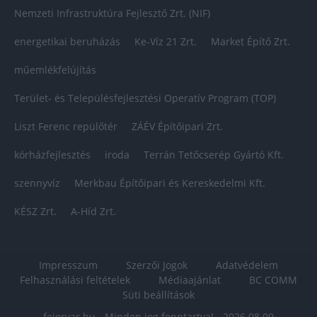
Nemzeti Infrastruktúra Fejlesztő Zrt. (NIF)
energetikai beruházás
Ke-Víz 21 Zrt.
Market Építő Zrt.
műemlékfelújítás
Terület- és Településfejlesztési Operatív Program (TOP)
Liszt Ferenc repülőtér
ZÁÉV Építőipari Zrt.
kórházfejlesztés
iroda
Terrán Tetőcserép Gyártó Kft.
szennyvíz
Merkbau Építőipari és Kereskedelmi Kft.
KÉSZ Zrt.
A-Híd Zrt.
Impresszum
Szerzői Jogok
Adatvédelem
Felhasználási feltételek
Médiaajánlat
BC COMM
Süti beállítások
fejervar.hu - Minden jog fenntartva! - 2026.08.09