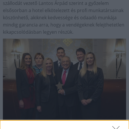
szállodát vezető Lantos Árpád szerint a győzelem
elsősorban a hotel elkötelezett és profi munkatársainak
köszönhető, akiknek kedvessége és odaadó munkája
mindig garancia arra, hogy a vendégeknek felejthetetlen
kikapcsolódásban legyen részük.
A Hotel Silvanus gárdája szívből köszöni a szavazók