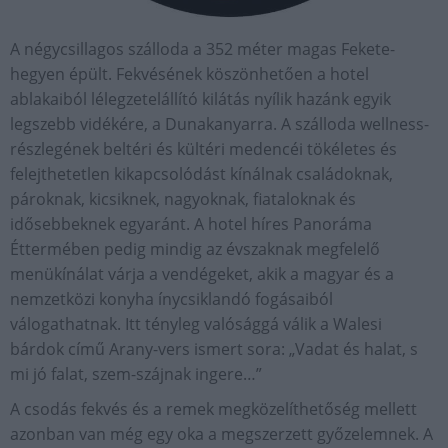
A négycsillagos szálloda a 352 méter magas Fekete-
hegyen épült. Fekvésének köszönhetően a hotel
ablakaiból lélegzetelállító kilátás nyílik hazánk egyik
legszebb vidékére, a Dunakanyarra. A szálloda wellness-
részlegének beltéri és kültéri medencéi tökéletes és
felejthetetlen kikapcsolódást kínálnak családoknak,
pároknak, kicsiknek, nagyoknak, fiataloknak és
idősebbeknek egyaránt. A hotel híres Panoráma
Éttermében pedig mindig az évszaknak megfelelő
menükínálat várja a vendégeket, akik a magyar és a
nemzetközi konyha ínycsiklandó fogásaiból
válogathatnak. Itt tényleg valósággá válik a Walesi
bárdok című Arany-vers ismert sora: „Vadat és halat, s
mi jó falat, szem-szájnak ingere…”
A csodás fekvés és a remek megközelíthetőség mellett
azonban van még egy oka a megszerzett győzelemnek. A