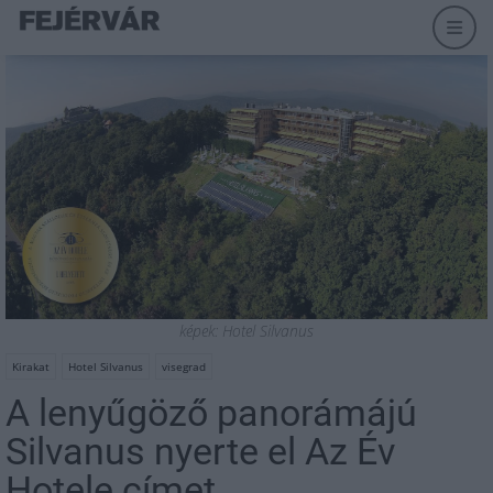
képek: Hotel Silvanus
Kirakat
Hotel Silvanus
visegrad
A lenyűgöző panorámájú
Silvanus nyerte el Az Év
Hotele címet