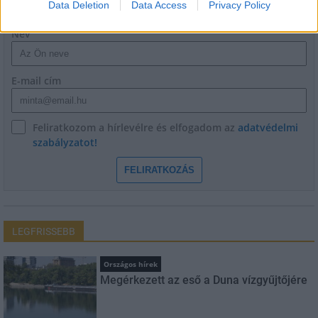
Data Deletion
Data Access
Privacy Policy
Név
E-mail cím
Feliratkozom a hírlevélre és elfogadom az
adatvédelmi
szabályzatot!
FELIRATKOZÁS
LEGFRISSEBB
Országos hírek
Megérkezett az eső a Duna vízgyűjtőjére