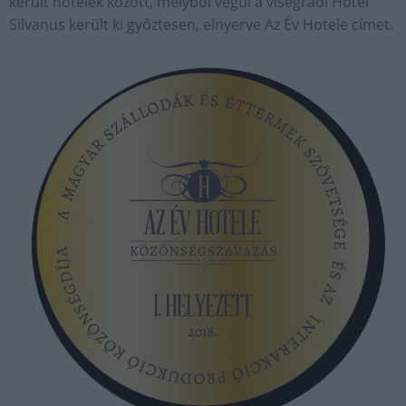
került hotelek között, melyből végül a visegrádi Hotel
Silvanus került ki győztesen, elnyerve Az Év Hotele címet.