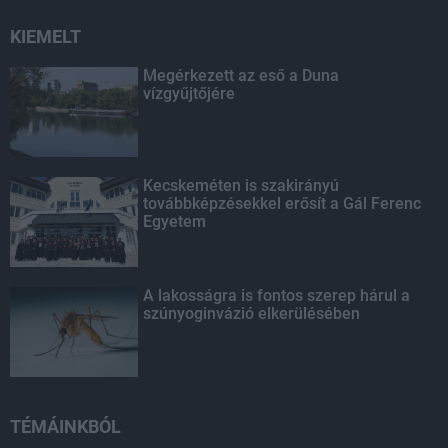
KIEMELT
Megérkezett az eső a Duna
vízgyűjtőjére
Kecskeméten is szakirányú
továbbképzésekkel erősít a Gál Ferenc
Egyetem
A lakosságra is fontos szerep hárul a
szúnyoginvázió elkerülésében
TÉMÁINKBÓL