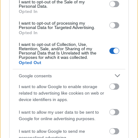
consent section.
I want to opt-out of the Sale of my
Personal Data.
Opted In
I want to opt-out of processing my
Personal Data for Targeted Advertising.
Opted In
Belváros-Lipótváros
játszótér
I want to opt-out of Collection, Use,
Város-Teampannon Kereskedelmi és Szolgáltató Kft.
parkfelújítás
Retention, Sale, and/or Sharing of my
Personal Data that Is Unrelated with the
Újragondolják Lipótváros rejtett, zöld parkját
Purposes for which it was collected.
Opted Out
Indulhat a Honvéd tér megújításának tervezése, ahol a
klímatudatos gondolkodás és a helyi identitás erősítése kerül a
Google consents
középpontba.
I want to allow Google to enable storage
related to advertising like cookies on web or
Történelmi táj, amelynek minden köve
mesél – megújul a tatai Angolkert
device identifiers in apps.
I want to allow my user data to be sent to
Google for online advertising purposes.
M1 bővítés: már zajlik a teljesen új
I want to allow Google to send me
Bicske Kelet csomópont építése
personalized advertising.