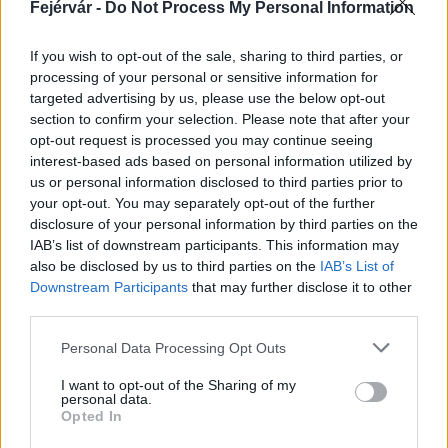
Fejérvár -
Do Not Process My Personal Information
bizalmát, és reméli, hogy sokukat hamarosan – akár első
alkalommal, akár visszatérőként – a szálloda vendégei
If you wish to opt-out of the sale, sharing to third parties, or
között üdvözölheti.
processing of your personal or sensitive information for
targeted advertising by us, please use the below opt-out
Kirakat
Hotel Silvanus
visegrad
section to confirm your selection. Please note that after your
opt-out request is processed you may continue seeing
interest-based ads based on personal information utilized by
us or personal information disclosed to third parties prior to
your opt-out. You may separately opt-out of the further
disclosure of your personal information by third parties on the
IAB’s list of downstream participants. This information may
MAGYAR ÉPÍTŐK
also be disclosed by us to third parties on the
IAB’s List of
Downstream Participants
that may further disclose it to other
third parties.
Mi épül?
Please note that this website/app uses one or more Google
Personal Data Processing Opt Outs
services and may gather and store information including but
not limited to your visit or usage behaviour. You may click to
I want to opt-out of the Sharing of my
personal data.
grant or deny consent to Google and its third-party tags to
Opted In
use your data for below specified purposes in below Google