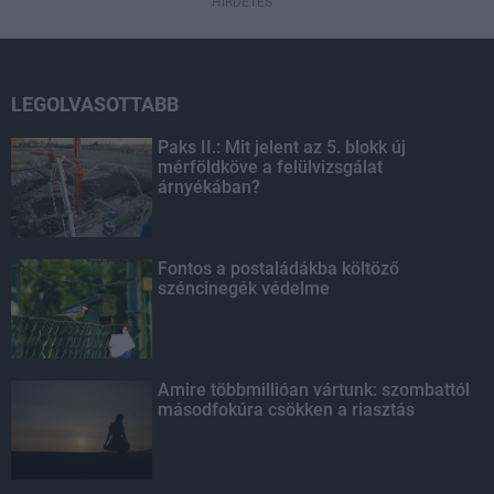
HIRDETÉS
LEGOLVASOTTABB
Paks II.: Mit jelent az 5. blokk új
mérföldköve a felülvizsgálat
árnyékában?
Fontos a postaládákba költöző
széncinegék védelme
Amire többmillióan vártunk: szombattól
másodfokúra csökken a riasztás