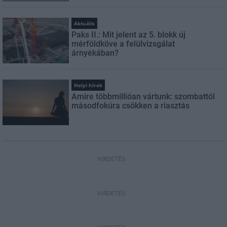
Aktuális
Paks II.: Mit jelent az 5. blokk új
mérföldköve a felülvizsgálat
árnyékában?
Helyi hírek
Amire többmillióan vártunk: szombattól
másodfokúra csökken a riasztás
HIRDETÉS
HIRDETÉS