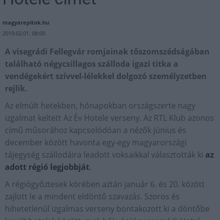
magyarepitok.hu
2019.02.01. 08:00
A visegrádi Fellegvár romjainak tőszomszédságában
található négycsillagos szálloda igazi titka a
vendégekért szívvel-lélekkel dolgozó személyzetben
rejlik.
Az elmúlt hetekben, hónapokban országszerte nagy
izgalmat keltett Az Év Hotele verseny. Az RTL Klub azonos
című műsorához kapcsolódóan a nézők június és
december között havonta egy-egy magyarországi
tájegység szállodáira leadott voksaikkal választották ki
az
adott régió legjobbját
.
A régiógyőztesek körében aztán január 6. és 20. között
zajlott le a mindent eldöntő szavazás. Szoros és
hihetetlenül izgalmas verseny bontakozott ki a döntőbe