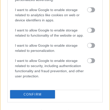
I want to allow Google to enable storage
related to analytics like cookies on web or
Új gyalogosátkelők és jelzőlámpás
device identifiers in apps.
csomópont épül Angyalföldön
I want to allow Google to enable storage
related to functionality of the website or app.
I want to allow Google to enable storage
Másfélszeresére bővítik
Hódmezővásárhely jó hírű református
related to personalization.
iskoláját
I want to allow Google to enable storage
related to security, including authentication
functionality and fraud prevention, and other
user protection.
AJÁNLJUK MÉG
CONFIRM
HÍRLEVÉL