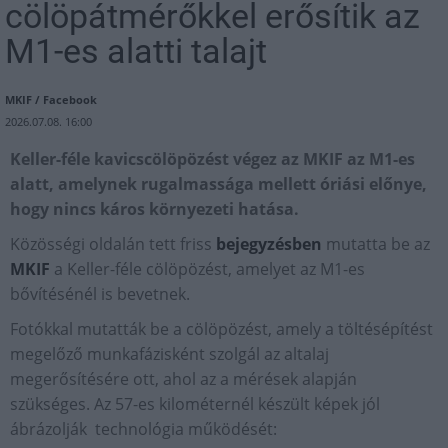
cölöpátmérőkkel erősítik az
M1-es alatti talajt
MKIF / Facebook
2026.07.08. 16:00
Keller-féle kavicscölöpözést végez az MKIF az M1-es
alatt, amelynek rugalmassága mellett óriási előnye,
hogy nincs káros környezeti hatása.
Közösségi oldalán tett friss
bejegyzésben
mutatta be az
MKIF
a Keller-féle cölöpözést, amelyet az M1-es
bővítésénél is bevetnek.
Fotókkal mutatták be a cölöpözést, amely a töltésépítést
megelőző munkafázisként szolgál az altalaj
megerősítésére ott, ahol az a mérések alapján
szükséges. Az 57-es kilométernél készült képek jól
ábrázolják technológia működését: