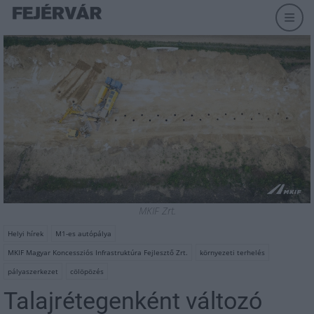
MKIF Zrt.
Helyi hírek
M1-es autópálya
MKIF Magyar Koncessziós Infrastruktúra Fejlesztő Zrt.
környezeti terhelés
pályaszerkezet
cölöpözés
Talajrétegenként változó