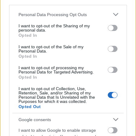
third parties.
Please note that this website/app uses one or more Google
Personal Data Processing Opt Outs
services and may gather and store information including but
not limited to your visit or usage behaviour. You may click to
I want to opt-out of the Sharing of my
MAGYAR ÉPÍTŐK
personal data.
grant or deny consent to Google and its third-party tags to
Opted In
use your data for below specified purposes in below Google
Mi épül?
consent section.
I want to opt-out of the Sale of my
Personal Data.
Opted In
I want to opt-out of processing my
Personal Data for Targeted Advertising.
Opted In
I want to opt-out of Collection, Use,
Retention, Sale, and/or Sharing of my
Personal Data that Is Unrelated with the
Purposes for which it was collected.
Opted Out
Google consents
Belváros-Lipótváros
játszótér
Város-Teampannon Kereskedelmi és Szolgáltató Kft.
parkfelújítás
I want to allow Google to enable storage