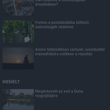
árnyékában?
Fontos a postaládákba költöző
széncinegék védelme
Amire többmillióan vártunk: szombattól
másodfokúra csökken a riasztás
KIEMELT
Megérkezett az eső a Duna
vízgyűjtőjére