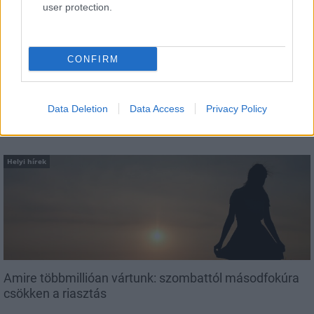
user protection.
Másfélszeresére bővítik
Hódmezővásárhely jó hírű református
iskoláját
CONFIRM
Data Deletion
Data Access
Privacy Policy
AJÁNLJUK MÉG
Helyi hírek
Amire többmillióan vártunk: szombattól másodfokúra
csökken a riasztás