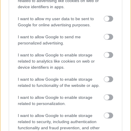
related to advertising like cookies on web or
Újragondolják Lipótváros rejtett, zöld parkját
device identifiers in apps.
Indulhat a Honvéd tér megújításának tervezése, ahol a
klímatudatos gondolkodás és a helyi identitás erősítése kerül a
I want to allow my user data to be sent to
középpontba.
Google for online advertising purposes.
I want to allow Google to send me
Történelmi táj, amelynek minden köve
personalized advertising.
mesél – megújul a tatai Angolkert
I want to allow Google to enable storage
related to analytics like cookies on web or
device identifiers in apps.
M1 bővítés: már zajlik a teljesen új
Bicske Kelet csomópont építése
I want to allow Google to enable storage
related to functionality of the website or app.
I want to allow Google to enable storage
Új gyalogosátkelők és jelzőlámpás
related to personalization.
csomópont épül Angyalföldön
I want to allow Google to enable storage
related to security, including authentication
functionality and fraud prevention, and other