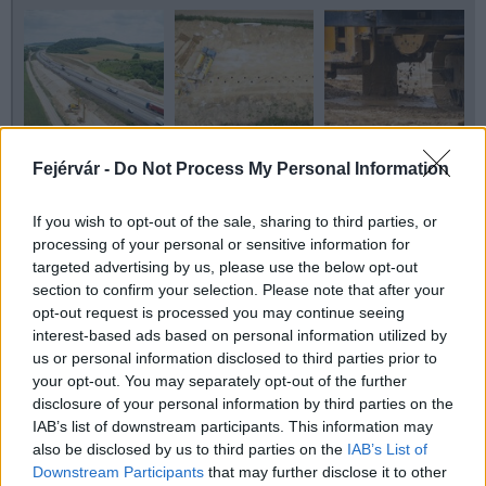
Fejérvár -
Do Not Process My Personal Information
If you wish to opt-out of the sale, sharing to third parties, or
processing of your personal or sensitive information for
targeted advertising by us, please use the below opt-out
section to confirm your selection. Please note that after your
opt-out request is processed you may continue seeing
interest-based ads based on personal information utilized by
us or personal information disclosed to third parties prior to
Helyi hírek
M1-es autópálya
your opt-out. You may separately opt-out of the further
MKIF Magyar Koncessziós Infrastruktúra Fejlesztő Zrt.
disclosure of your personal information by third parties on the
környezeti terhelés
pályaszerkezet
cölöpözés
IAB’s list of downstream participants. This information may
also be disclosed by us to third parties on the
IAB’s List of
Downstream Participants
that may further disclose it to other