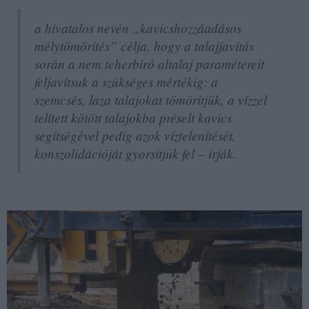
a hivatalos nevén „kavicshozzáadásos
mélytömörítés” célja, hogy a talajjavítás
során a nem teherbíró altalaj paramétereit
feljavítsuk a szükséges mértékig: a
szemcsés, laza talajokat tömörítjük, a vízzel
telített kötött talajokba préselt kavics
segítségével pedig azok víztelenítését,
konszolidációját gyorsítjuk fel – írják.