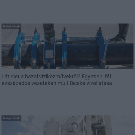
Helyi hírek
Látlelet a hazai víziközművekről? Egyetlen, fél
évszázados vezetéken múlt Bicske vízellátása
Helyi hírek