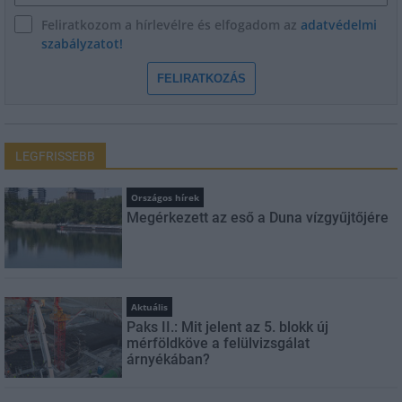
Feliratkozom a hírlevélre és elfogadom az
adatvédelmi
szabályzatot!
FELIRATKOZÁS
LEGFRISSEBB
Országos hírek
Megérkezett az eső a Duna vízgyűjtőjére
Aktuális
Paks II.: Mit jelent az 5. blokk új
mérföldköve a felülvizsgálat
árnyékában?