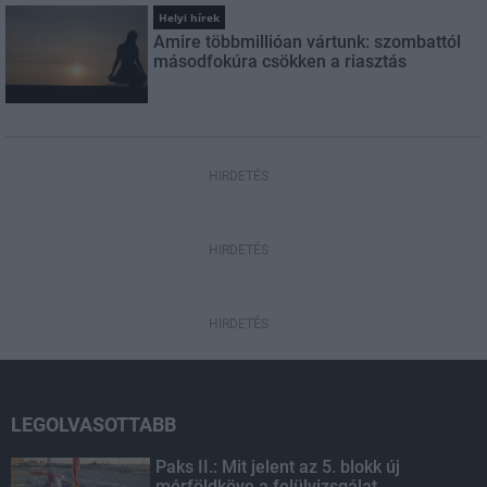
Helyi hírek
Amire többmillióan vártunk: szombattól
másodfokúra csökken a riasztás
HIRDETÉS
HIRDETÉS
HIRDETÉS
LEGOLVASOTTABB
Paks II.: Mit jelent az 5. blokk új
mérföldköve a felülvizsgálat