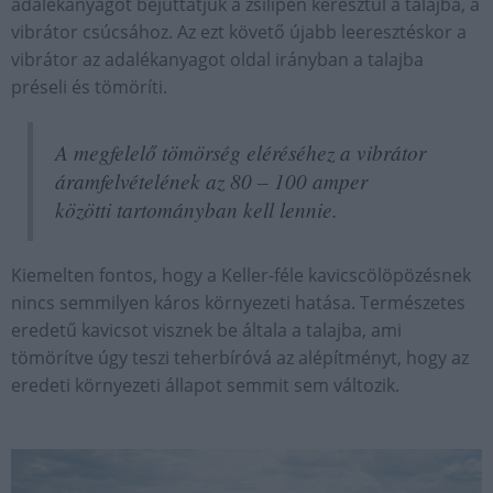
adalékanyagot bejuttatjuk a zsilipen keresztül a talajba, a
vibrátor csúcsához. Az ezt követő újabb leeresztéskor a
vibrátor az adalékanyagot oldal irányban a talajba
préseli és tömöríti.
A megfelelő tömörség eléréséhez a vibrátor
áramfelvételének az 80 – 100 amper
közötti tartományban kell lennie.
Kiemelten fontos, hogy a Keller-féle kavicscölöpözésnek
nincs semmilyen káros környezeti hatása. Természetes
eredetű kavicsot visznek be általa a talajba, ami
tömörítve úgy teszi teherbíróvá az alépítményt, hogy az
eredeti környezeti állapot semmit sem változik.