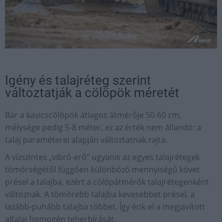
Igény és talajréteg szerint
változtatják a cölöpök méretét
Bár a kavicscölöpök átlagos átmérője 50-60 cm,
mélysége pedig 5-8 méter, ez az érték nem állandó: a
talaj paraméterei alapján változtatnak rajta.
A vízszintes „vibró-erő” ugyanis az egyes talajrétegek
tömörségétől függően különböző mennyiségű követ
présel a talajba, ezért a cölöpátmérők talajrétegenként
változnak. A tömörebb talajba kevesebbet présel, a
lazább-puhább talajba többet. Így érik el a megjavított
altalaj homogén teherbírását.