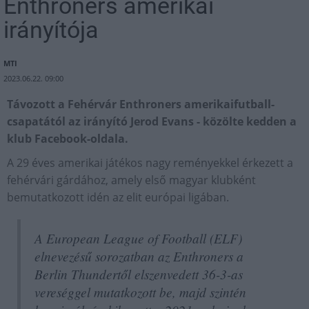
Enthroners amerikai
irányítója
MTI
2023.06.22. 09:00
Távozott a Fehérvár Enthroners amerikaifutball-
csapatától az irányító Jerod Evans - közölte kedden a
klub Facebook-oldala.
A 29 éves amerikai játékos nagy reményekkel érkezett a
fehérvári gárdához, amely első magyar klubként
bemutatkozott idén az elit európai ligában.
A European League of Football (ELF)
elnevezésű sorozatban az Enthroners a
Berlin Thundertől elszenvedett 36-3-as
vereséggel mutatkozott be, majd szintén