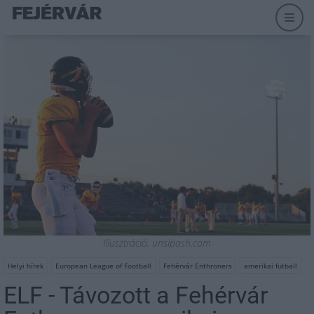
Illusztráció, unslpash.com
Helyi hírek
European League of Football
Fehérvár Enthroners
amerikai futball
ELF - Távozott a Fehérvár