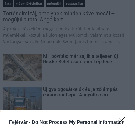
Tata
műemlékfelújítás
műemlék
restaurálás
Történelmi táj, amelynek minden köve mesél –
megújul a tatai Angolkert
A projekt részeként megújulnak a területen található
műemlékek, köztük a különleges Műromok, valamint a közeli
Várkanyarban álló Nepomuki Szent János híd és szobor is.
M1 bővítés: már zajlik a teljesen új
Bicske Kelet csomópont építése
Új gyalogosátkelők és jelzőlámpás
csomópont épül Angyalföldön
Fejérvár -
Do Not Process My Personal Information
Másfélszeresére bővítik
Hódmezővásárhely jó hírű református
iskoláját