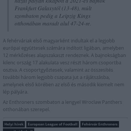
hazai pályán kikapott a 2021-es bajnok
Frankfurt Galaxytól (13-48), múlt
szombaton pedig a Leipzig Kings
otthonában maradt alul 47-24-re.
A fehérváriak első magyarként indultak el a legjobb
európai együttesek számára indított ligában, amelyben
12 mérkőzéses alapszakaszt rendeznek. A bajnokságban
kilenc ország 17 alakulata vesz részt három csoportba
osztva. A csoportgyőztesek, valamint az összesítés
további három legjobb csapata jut a rájátszásba,
amelynek első körében az első és második kiemelt nem
lép pályára.
Az Enthroners szombaton a lengyel Wroclaw Panthers
otthonában szerepel.
Helyi hírek
European League of Football
Fehérvár Enthroners