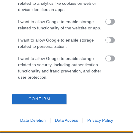
related to analytics like cookies on web or
device identifiers in apps.
I want to allow Google to enable storage
related to functionality of the website or app.
I want to allow Google to enable storage
related to personalization.
Gyárleállításokkal és átszervezett termeléssel
tehermentesíti a villamosenergia-rendszert a
I want to allow Google to enable storage
STRABAG
related to security, including authentication
functionality and fraud prevention, and other
user protection.
CONFIRM
HÍRLEVÉL
Név
Data Deletion
Data Access
Privacy Policy