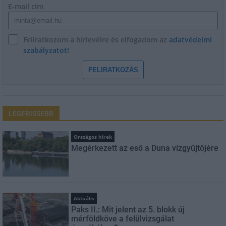
E-mail cím
Feliratkozom a hírlevélre és elfogadom az
adatvédelmi
szabályzatot!
FELIRATKOZÁS
LEGFRISSEBB
Országos hírek
Megérkezett az eső a Duna vízgyűjtőjére
Aktuális
Paks II.: Mit jelent az 5. blokk új
mérföldköve a felülvizsgálat