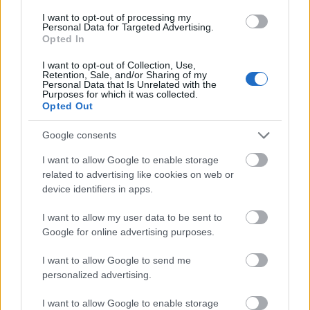
csökken a riasztás
I want to opt-out of processing my
Personal Data for Targeted Advertising.
Opted In
I want to opt-out of Collection, Use,
Retention, Sale, and/or Sharing of my
Personal Data that Is Unrelated with the
Purposes for which it was collected.
Helyi hírek
Opted Out
Google consents
I want to allow Google to enable storage
related to advertising like cookies on web or
device identifiers in apps.
Látlelet a hazai víziközművekről? Egyetlen, fél
I want to allow my user data to be sent to
évszázados vezetéken múlt Bicske vízellátása
Google for online advertising purposes.
I want to allow Google to send me
personalized advertising.
I want to allow Google to enable storage
Helyi hírek