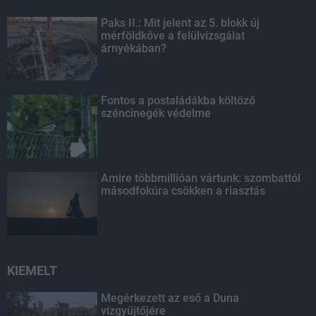
Paks II.: Mit jelent az 5. blokk új
mérföldköve a felülvizsgálat
árnyékában?
Fontos a postaládákba költöző
széncinegék védelme
Amire többmillióan vártunk: szombattól
másodfokúra csökken a riasztás
KIEMELT
Megérkezett az eső a Duna
vízgyűjtőjére