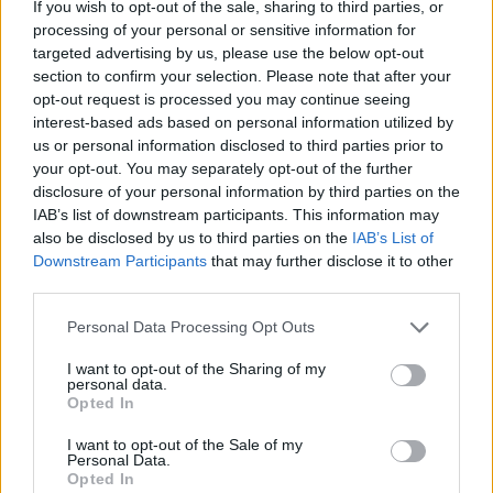
If you wish to opt-out of the sale, sharing to third parties, or
processing of your personal or sensitive information for
targeted advertising by us, please use the below opt-out
Látványos építési szakasz indult be a
section to confirm your selection. Please note that after your
Flórián téri felüljárón
opt-out request is processed you may continue seeing
interest-based ads based on personal information utilized by
us or personal information disclosed to third parties prior to
your opt-out. You may separately opt-out of the further
disclosure of your personal information by third parties on the
IAB’s list of downstream participants. This information may
also be disclosed by us to third parties on the
IAB’s List of
AJÁNLJUK MÉG
Downstream Participants
that may further disclose it to other
third parties.
Helyi hírek
Please note that this website/app uses one or more Google
Personal Data Processing Opt Outs
services and may gather and store information including but
not limited to your visit or usage behaviour. You may click to
I want to opt-out of the Sharing of my
personal data.
grant or deny consent to Google and its third-party tags to
Opted In
use your data for below specified purposes in below Google
consent section.
I want to opt-out of the Sale of my
Personal Data.
Opted In
Amire többmillióan vártunk: szombattól másodfokúra