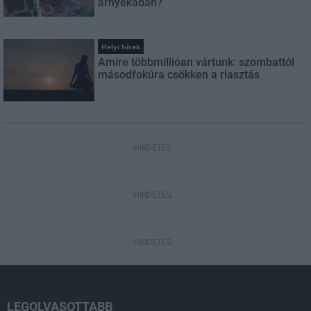
árnyékában?
Helyi hírek
Amire többmillióan vártunk: szombattól
másodfokúra csökken a riasztás
HIRDETÉS
HIRDETÉS
HIRDETÉS
LEGOLVASOTTABB