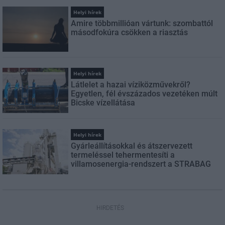
Helyi hírek
Amire többmillióan vártunk: szombattól
másodfokúra csökken a riasztás
Helyi hírek
Látlelet a hazai víziközművekről?
Egyetlen, fél évszázados vezetéken múlt
Bicske vízellátása
Helyi hírek
Gyárleállításokkal és átszervezett
termeléssel tehermentesíti a
villamosenergia-rendszert a STRABAG
HIRDETÉS