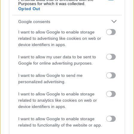
Purposes for which it was collected.
Opted Out
Látlelet a hazai víziközművekről? Egyetlen, fél
Google consents
évszázados vezetéken múlt Bicske vízellátása
I want to allow Google to enable storage
related to advertising like cookies on web or
device identifiers in apps.
I want to allow my user data to be sent to
Helyi hírek
Google for online advertising purposes.
I want to allow Google to send me
personalized advertising.
I want to allow Google to enable storage
related to analytics like cookies on web or
device identifiers in apps.
Gyárleállításokkal és átszervezett termeléssel
tehermentesíti a villamosenergia-rendszert a
I want to allow Google to enable storage
STRABAG
related to functionality of the website or app.