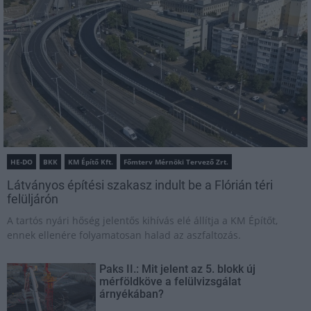
HE-DO
BKK
KM Építő Kft.
Főmterv Mérnöki Tervező Zrt.
Látványos építési szakasz indult be a Flórián téri
felüljárón
A tartós nyári hőség jelentős kihívás elé állítja a KM Építőt,
ennek ellenére folyamatosan halad az aszfaltozás.
Paks II.: Mit jelent az 5. blokk új
mérföldköve a felülvizsgálat
árnyékában?