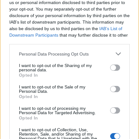
us or personal information disclosed to third parties prior to
your opt-out. You may separately opt-out of the further
Helyi hírek
disclosure of your personal information by third parties on the
IAB’s list of downstream participants. This information may
also be disclosed by us to third parties on the
IAB’s List of
Downstream Participants
that may further disclose it to other
third parties.
Please note that this website/app uses one or more Google
Personal Data Processing Opt Outs
services and may gather and store information including but
Amire többmillióan vártunk: szombattól másodfokúra
not limited to your visit or usage behaviour. You may click to
I want to opt-out of the Sharing of my
csökken a riasztás
personal data.
grant or deny consent to Google and its third-party tags to
Opted In
use your data for below specified purposes in below Google
consent section.
I want to opt-out of the Sale of my
Personal Data.
Opted In
Helyi hírek
I want to opt-out of processing my
Personal Data for Targeted Advertising.
Opted In
I want to opt-out of Collection, Use,
Retention, Sale, and/or Sharing of my
Personal Data that Is Unrelated with the