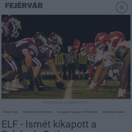
Illusztráció, unsplash.com
Helyi hírek
Fehérvár Enthroners
European League of Football
amerikai futball
ELF - Ismét kikapott a