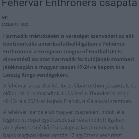
Fehérvár Enthroners csapata
MTI
2023.06.19. 10:52
Harmadik mérkőzésén is vereséget szenvedett az elit
kontinentális amerikaifutball-ligában a Fehérvár
Enthroners: a European League of Football (ELF)
elnevezésű sorozat harmadik fordulójának szombati
játéknapján a magyar csapat 47-24-re kapott ki a
Leipzig Kings vendégeként.
A fehérváriak az első két fordulóban otthon játszottak, és
előbb 36-3-ra maradtak alul a Berlin Thunderrel, majd
48-13-ra a 2021-es bajnok Frankfurt Galaxyval szemben.
A fehérvári gárda első magyar csapatként indult el a
legjobb európai együttesek számára indított ligában,
amelyben 12 mérkőzéses alapszakaszt rendeznek. A
bajnokságban kilenc ország 17 együttese vesz részt