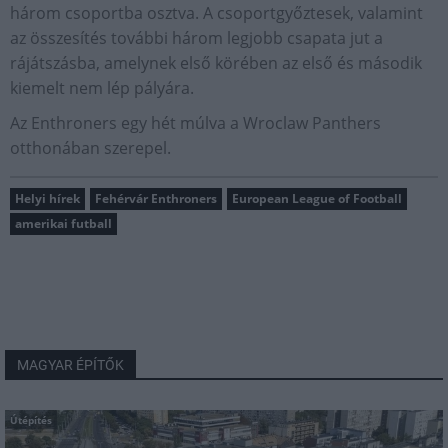
három csoportba osztva. A csoportgyőztesek, valamint
az összesítés további három legjobb csapata jut a
rájátszásba, amelynek első körében az első és második
kiemelt nem lép pályára.
Az Enthroners egy hét múlva a Wroclaw Panthers
otthonában szerepel.
Helyi hírek
Fehérvár Enthroners
European League of Football
amerikai futball
MAGYAR ÉPÍTŐK
Útépítés