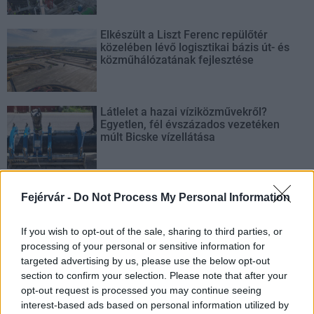
Elkészült a Liszt Ferenc repülőtér
közelében lévő logisztikai bázis út- és
közműhálózatának fejlesztése
Látlelet a hazai víziközművekről?
Egyetlen, fél évszázados vezetéken
múlt Bicske vízellátása
Épített öröksége megújításával is készül
Fejérvár -
Do Not Process My Personal Information
Mohács a csata ötszázadik
évfordulójára
If you wish to opt-out of the sale, sharing to third parties, or
processing of your personal or sensitive information for
targeted advertising by us, please use the below opt-out
section to confirm your selection. Please note that after your
opt-out request is processed you may continue seeing
AJÁNLJUK MÉG
interest-based ads based on personal information utilized by