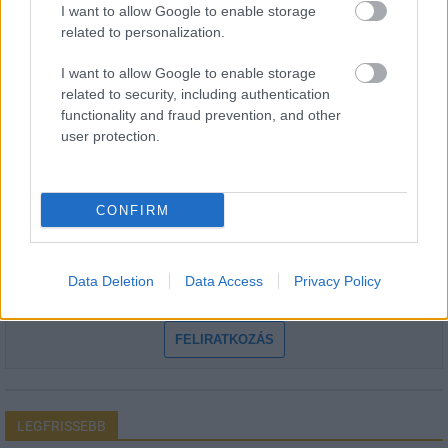
I want to allow Google to enable storage
related to personalization.
I want to allow Google to enable storage
HÍRLEVÉL
related to security, including authentication
functionality and fraud prevention, and other
user protection.
Név
CONFIRM
E-mail cím
Feliratkozom a hírlevélre és elfogadom az
adatvédelmi
Data Deletion
Data Access
Privacy Policy
szabályzatot!
FELIRATKOZÁS
LEGFRISSEBB