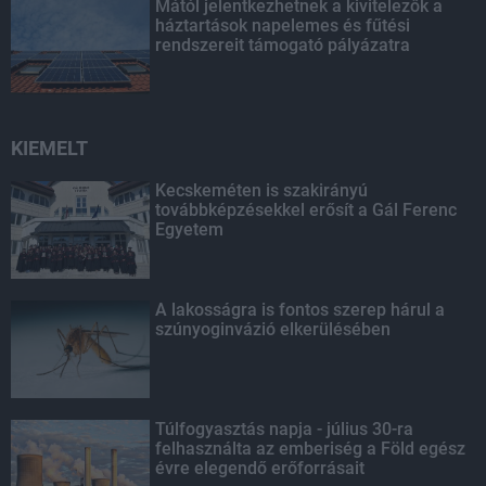
Mától jelentkezhetnek a kivitelezők a
háztartások napelemes és fűtési
rendszereit támogató pályázatra
KIEMELT
Kecskeméten is szakirányú
továbbképzésekkel erősít a Gál Ferenc
Egyetem
A lakosságra is fontos szerep hárul a
szúnyoginvázió elkerülésében
Túlfogyasztás napja - július 30-ra
felhasználta az emberiség a Föld egész
évre elegendő erőforrásait