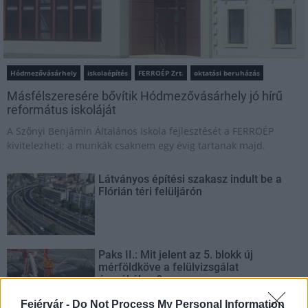
Hódmezővásárhely
iskolaépítés
FERROÉP Zrt.
oktatási beruházás
Másfélszeresére bővítik Hódmezővásárhely jó hírű
református iskoláját
A Szőnyi Benjámin Általános Iskola fejlesztését a FERROÉP
kivitelezheti; a munkák csaknem egy évig tartanak majd.
Látványos építési szakasz indult be a
Flórián téri felüljárón
Paks II.: Mit jelent az 5. blokk új
mérföldköve a felülvizsgálat
árnyékában?
Fejérvár -
Do Not Process My Personal Information