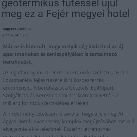
geotermikus fűtéssel újul
meg ez a Fejér megyei hotel
magyarepitok.hu
2022.02.24. 10:00
Már az is kiderült, hogy melyik cég kivitelezi az új
apartmanokat és teniszpályákat is tartalmazó
beruházást.
Az Ingatlan Gyám 2019 Zrt. a TED-en közzétette a Hotel
Lovasberény fejlesztésére kiírt közbeszerzés
eredményét. A beruházást a Gesztelyi Építőipari,
Szolgáltató és Kereskedelmi Zrt. kivitelezi nettó 3,2
milliárd forintos szerződéses értéken.
A hirdetmény tételesen felsorolja, hogy a jelenleg 70
ágyas Hotel Lovasberény komplex megújításához mit kell
elvégeznie a kivitelezőnek. Eszerint létrehoznak
egy vadászati központot, különös tekintettel a