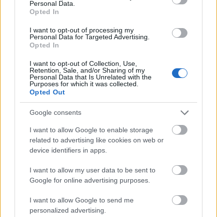
Personal Data.
Opted In
I want to opt-out of processing my
Amire többmillióan vártunk: szombattól másodfokúra
Personal Data for Targeted Advertising.
Opted In
csökken a riasztás
I want to opt-out of Collection, Use,
Retention, Sale, and/or Sharing of my
Personal Data that Is Unrelated with the
Purposes for which it was collected.
Opted Out
Helyi hírek
Google consents
I want to allow Google to enable storage
related to advertising like cookies on web or
device identifiers in apps.
I want to allow my user data to be sent to
Google for online advertising purposes.
Látlelet a hazai víziközművekről? Egyetlen, fél
évszázados vezetéken múlt Bicske vízellátása
I want to allow Google to send me
personalized advertising.