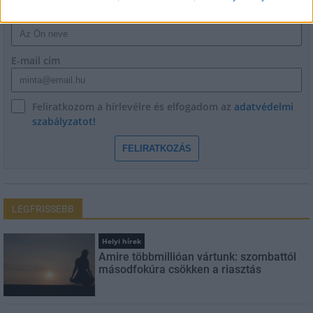
Név
E-mail cím
Feliratkozom a hírlevélre és elfogadom az
adatvédelmi
szabályzatot!
FELIRATKOZÁS
LEGFRISSEBB
Helyi hírek
Amire többmillióan vártunk: szombattól
másodfokúra csökken a riasztás