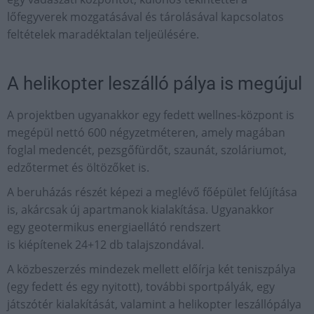
lőfegyverek mozgatásával és tárolásával kapcsolatos
feltételek maradéktalan teljeülésére.
A helikopter leszálló pálya is megújul
A projektben ugyanakkor egy fedett wellnes-központ is
megépül nettó 600 négyzetméteren, amely magában
foglal medencét, pezsgőfürdőt, szaunát, szoláriumot,
edzőtermet és öltözőket is.
A beruházás részét képezi a meglévő főépület felújítása
is, akárcsak új apartmanok kialakítása. Ugyanakkor
egy geotermikus energiaellátó rendszert
is kiépítenek 24+12 db talajszondával.
A közbeszerzés mindezek mellett előírja két teniszpálya
(egy fedett és egy nyitott), további sportpályák, egy
játszótér kialakítását, valamint a helikopter leszállópálya