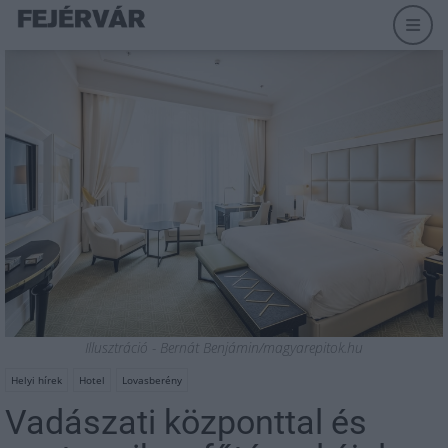
Illusztráció - Bernát Benjámin/magyarepitok.hu
Helyi hírek
Hotel
Lovasberény
Vadászati központtal és