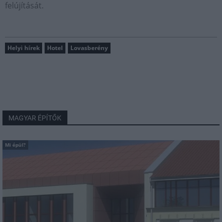
felújítását.
Helyi hírek
Hotel
Lovasberény
MAGYAR ÉPÍTŐK
Mi épül?