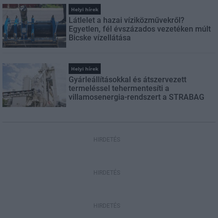
Helyi hírek
Látlelet a hazai víziközművekről?
Egyetlen, fél évszázados vezetéken múlt
Bicske vízellátása
Helyi hírek
Gyárleállításokkal és átszervezett
termeléssel tehermentesíti a
villamosenergia-rendszert a STRABAG
HIRDETÉS
HIRDETÉS
HIRDETÉS