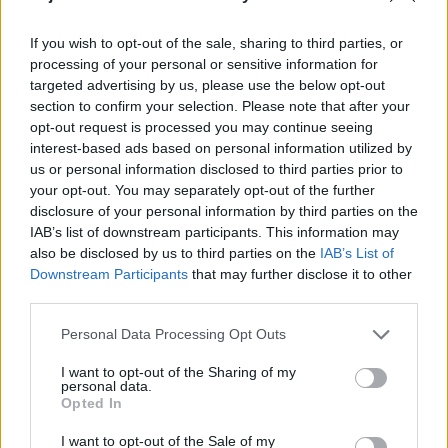
Elkészült a Liszt Ferenc repülőtér
If you wish to opt-out of the sale, sharing to third parties, or
közelében lévő logisztikai bázis út- és
processing of your personal or sensitive information for
közműhálózatának fejlesztése
targeted advertising by us, please use the below opt-out
section to confirm your selection. Please note that after your
opt-out request is processed you may continue seeing
Látlelet a hazai víziközművekről?
interest-based ads based on personal information utilized by
Egyetlen, fél évszázados vezetéken
us or personal information disclosed to third parties prior to
múlt Bicske vízellátása
your opt-out. You may separately opt-out of the further
disclosure of your personal information by third parties on the
IAB’s list of downstream participants. This information may
also be disclosed by us to third parties on the
IAB’s List of
Downstream Participants
that may further disclose it to other
third parties.
AJÁNLJUK MÉG
Please note that this website/app uses one or more Google
Personal Data Processing Opt Outs
services and may gather and store information including but
Helyi hírek
not limited to your visit or usage behaviour. You may click to
I want to opt-out of the Sharing of my
personal data.
grant or deny consent to Google and its third-party tags to
Opted In
use your data for below specified purposes in below Google
consent section.
I want to opt-out of the Sale of my