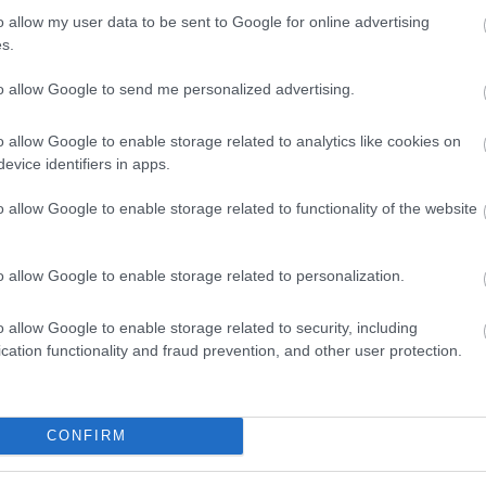
o allow my user data to be sent to Google for online advertising
s.
to allow Google to send me personalized advertising.
Paks II.: Mit jelent az 5. blokk új
o allow Google to enable storage related to analytics like cookies on
mérföldköve a felülvizsgálat
evice identifiers in apps.
árnyékában?
o allow Google to enable storage related to functionality of the website
Elkészült a Liszt Ferenc repülőtér
o allow Google to enable storage related to personalization.
közelében lévő logisztikai bázis út-
és közműhálózatának fejlesztése
o allow Google to enable storage related to security, including
cation functionality and fraud prevention, and other user protection.
Látlelet a hazai víziközművekről?
Egyetlen, fél évszázados
vezetéken múlt Bicske vízellátása
CONFIRM