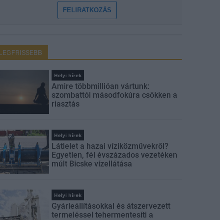
FELIRATKOZÁS
LEGFRISSEBB
Helyi hírek
Amire többmillióan vártunk:
szombattól másodfokúra csökken a
riasztás
Helyi hírek
Látlelet a hazai víziközművekről?
Egyetlen, fél évszázados vezetéken
múlt Bicske vízellátása
Helyi hírek
Gyárleállításokkal és átszervezett
termeléssel tehermentesíti a