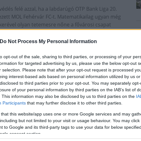
védés felé azzal, ha a labdarúgó OTP Bank Liga 20.
yezett MOL Fehérvár FC-t. Matematikailag ugyan még
ikerével olyan tetemesre nőne a fővárosi csapat
tásban behozni.
Do Not Process My Personal Information
ot fogadja. Győzelme esetén csökkentheti hátrányát
 kiesés elől menekülő Budafok is elérhető közelségbe
to opt-out of the sale, sharing to third parties, or processing of your per
formation for targeted advertising by us, please use the below opt-out s
r selection. Please note that after your opt-out request is processed y
eing interest-based ads based on personal information utilized by us or
disclosed to third parties prior to your opt-out. You may separately opt-
losure of your personal information by third parties on the IAB’s list of
. This information may also be disclosed by us to third parties on the
IA
Participants
that may further disclose it to other third parties.
 that this website/app uses one or more Google services and may gath
including but not limited to your visit or usage behaviour. You may click 
 to Google and its third-party tags to use your data for below specifi
ogle consent section.