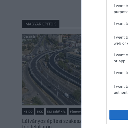
I want t
purpose
I want 
MAGYAR ÉPÍTŐK
Útépítés
I want t
web or d
I want t
or app.
I want t
I want t
authenti
HE-DO
BKK
KM Építő Kft.
Főmterv Mérnöki Tervező Zrt.
Látványos építési szakasz indult be a Flórián
téri felüljárón