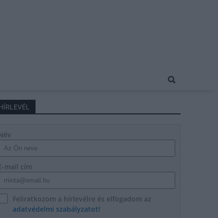
HÍRLEVÉL
Név
E-mail cím
Feliratkozom a hírlevélre és elfogadom az
adatvédelmi szabályzatot!