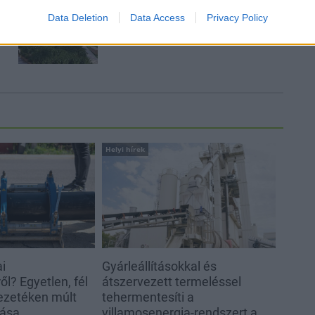
Épített öröksége megújításával is
Data Deletion
Data Access
Privacy Policy
készül Mohács a csata ötszázadik
évfordulójára
Helyi hírek
ai
Gyárleállításokkal és
l? Egyetlen, fél
átszervezett termeléssel
ezetéken múlt
tehermentesíti a
tása
villamosenergia-rendszert a