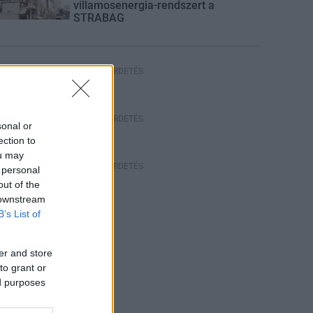
villamosenergia-rendszert a
STRABAG
HIRDETÉS
HIRDETÉS
sonal or
ection to
ou may
HIRDETÉS
 personal
out of the
 downstream
B’s List of
er and store
to grant or
ed purposes