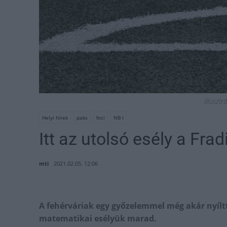
illusztr
Helyi hírek
paks
foci
NB I
Itt az utolsó esély a Fra
mti
2021.02.05. 12:06
A fehérváriak egy győzelemmel még akár nyíltt
matematikai esélyük marad.