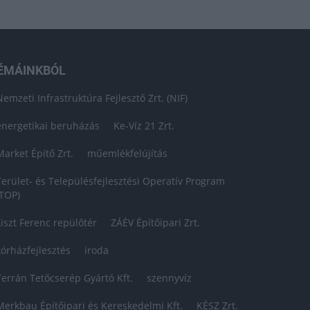
ÉMÁINKBÓL
Nemzeti Infrastruktúra Fejlesztő Zrt. (NIF)
energetikai beruházás
Ke-Víz 21 Zrt.
Market Építő Zrt.
műemlékfelújítás
Terület- és Településfejlesztési Operatív Program
(TOP)
Liszt Ferenc repülőtér
ZÁÉV Építőipari Zrt.
kórházfejlesztés
iroda
Terrán Tetőcserép Gyártó Kft.
szennyvíz
Merkbau Építőipari és Kereskedelmi Kft.
KÉSZ Zrt.