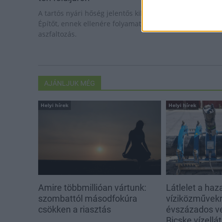
A tartós nyári hőség jelentős kihívás elé állítja a KM
Építőt, ennek ellenére folyamatosan halad az
aszfaltozás.
AJÁNLJUK MÉG
Helyi hírek
Helyi hírek
Amire többmillióan vártunk:
Látlelet a haz
szombattól másodfokúra
víziközművekrő
csökken a riasztás
évszázados v
Bicske vízellá