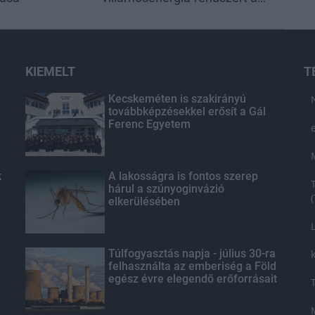
STRABAG
KIEMELT
T
Kecskeméten is szakirányú
továbbképzésekkel erősít a Gál
Ferenc Egyetem
k
A lakosságra is fontos szerep
hárul a szúnyoginvázió
elkerülésében
Túlfogyasztás napja - július 30-ra
felhasználta az emberiség a Föld
egész évre elegendő erőforrásait