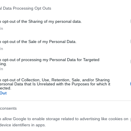
l Data Processing Opt Outs
pont
o opt-out of the Sharing of my personal data.
3
In
0
o opt-out of the Sale of my Personal Data.
28
In
to opt-out of processing my Personal Data for Targeted
25
ing.
In
2
o opt-out of Collection, Use, Retention, Sale, and/or Sharing
ersonal Data that Is Unrelated with the Purposes for which it
lected.
Out
consents
o allow Google to enable storage related to advertising like cookies on
evice identifiers in apps.