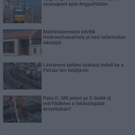
csomópont épül Angyalföldön
Másfélszeresére bővítik
Hódmezővásárhely jó hírű református
iskoláját
Látványos építési szakasz indult be a
Flórián téri felüljárón
Paks II.: Mit jelent az 5. blokk új
mérföldköve a felülvizsgálat
árnyékában?