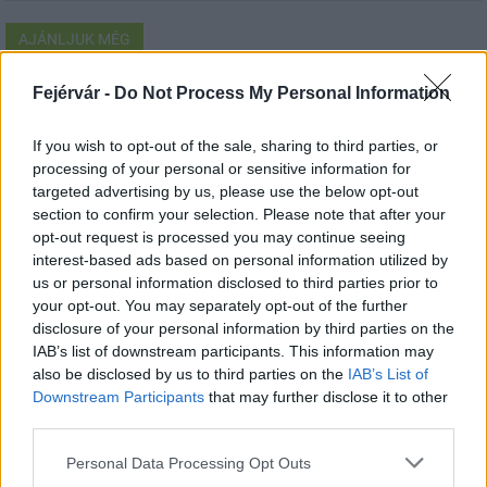
AJÁNLJUK MÉG
Fejérvár -
Do Not Process My Personal Information
Helyi hírek
If you wish to opt-out of the sale, sharing to third parties, or
processing of your personal or sensitive information for
targeted advertising by us, please use the below opt-out
section to confirm your selection. Please note that after your
opt-out request is processed you may continue seeing
interest-based ads based on personal information utilized by
Amire többmillióan vártunk: szombattól másodfokúra
us or personal information disclosed to third parties prior to
csökken a riasztás
your opt-out. You may separately opt-out of the further
disclosure of your personal information by third parties on the
IAB’s list of downstream participants. This information may
also be disclosed by us to third parties on the
IAB’s List of
Downstream Participants
that may further disclose it to other
third parties.
Helyi hírek
Please note that this website/app uses one or more Google
Personal Data Processing Opt Outs
services and may gather and store information including but