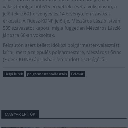
választópolgárból 615-en vettek részt a voksoláson, a
jelöltekre 601 érvényes és 14 érvénytelen szavazat
érkezett. A Fidesz-KDNP jelöltje, Mészáros László István
535 szavazatot kapott, míg a független Mészáros László
Jánosra 66-an voksoltak.
Felcsúton azért kellett időközi polgármester-választást
kiírni, mert a település polgármestere, Mészáros Lőrinc
(Fidesz-KDNP) áprilisban lemondott tisztségéről.
Helyi hírek
polgármester-választás
Felcsút
MAGYAR ÉPÍTŐK