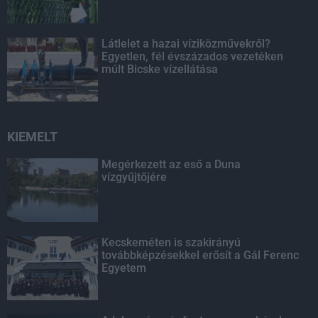
Látlelet a hazai víziközművekről?
Egyetlen, fél évszázados vezetéken
múlt Bicske vízellátása
KIEMELT
Megérkezett az eső a Duna
vízgyűjtőjére
Kecskeméten is szakirányú
továbbképzésekkel erősít a Gál Ferenc
Egyetem