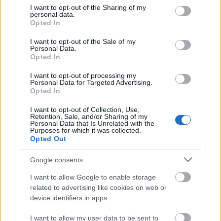
not limited to your visit or usage behaviour. You may click to
I want to opt-out of the Sharing of my
personal data.
grant or deny consent to Google and its third-party tags to
Opted In
use your data for below specified purposes in below Google
consent section.
I want to opt-out of the Sale of my
Personal Data.
Látlelet a hazai víziközművekről? Egyetlen, fél
Opted In
évszázados vezetéken múlt Bicske vízellátása
I want to opt-out of processing my
Personal Data for Targeted Advertising.
Opted In
I want to opt-out of Collection, Use,
Retention, Sale, and/or Sharing of my
Personal Data that Is Unrelated with the
Helyi hírek
Purposes for which it was collected.
Opted Out
Google consents
I want to allow Google to enable storage
related to advertising like cookies on web or
device identifiers in apps.
Gyárleállításokkal és átszervezett termeléssel
tehermentesíti a villamosenergia-rendszert a
I want to allow my user data to be sent to