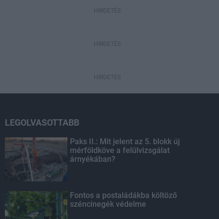
HIRDETÉS
HIRDETÉS
HIRDETÉS
LEGOLVASOTTABB
Paks II.: Mit jelent az 5. blokk új
mérföldköve a felülvizsgálat
árnyékában?
Fontos a postaládákba költöző
széncinegék védelme