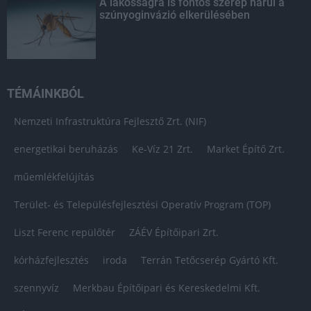
A lakosságra is fontos szerep hárul a
szúnyoginvázió elkerülésében
TÉMÁINKBÓL
Nemzeti Infrastruktúra Fejlesztő Zrt. (NIF)
energetikai beruházás
Ke-Víz 21 Zrt.
Market Építő Zrt.
műemlékfelújítás
Terület- és Településfejlesztési Operatív Program (TOP)
Liszt Ferenc repülőtér
ZÁÉV Építőipari Zrt.
kórházfejlesztés
iroda
Terrán Tetőcserép Gyártó Kft.
szennyvíz
Merkbau Építőipari és Kereskedelmi Kft.