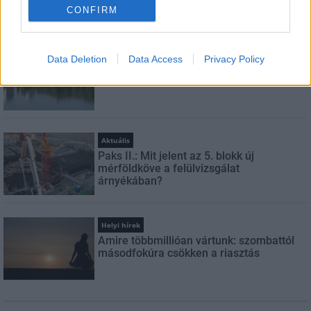
CONFIRM
LEGFRISSEBB
Országos hírek
Data Deletion
Data Access
Privacy Policy
Megérkezett az eső a Duna vízgyűjtőjére
Aktuális
Paks II.: Mit jelent az 5. blokk új
mérföldköve a felülvizsgálat
árnyékában?
Helyi hírek
Amire többmillióan vártunk: szombattól
másodfokúra csökken a riasztás