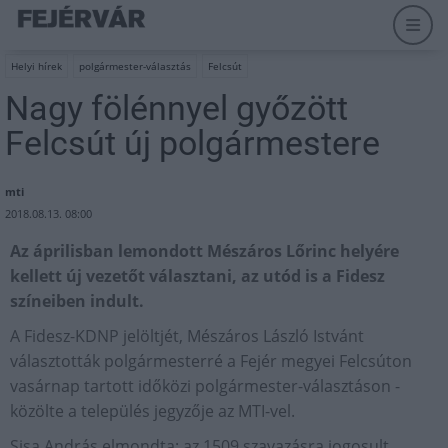
Helyi hírek
polgármester-választás
Felcsút
Nagy fölénnyel győzött
Felcsút új polgármestere
mti
2018.08.13. 08:00
Az áprilisban lemondott Mészáros Lőrinc helyére
kellett új vezetőt választani, az utód is a Fidesz
színeiben indult.
A Fidesz-KDNP jelöltjét, Mészáros László Istvánt
választották polgármesterré a Fejér megyei Felcsúton
vasárnap tartott időközi polgármester-választáson -
közölte a település jegyzője az MTI-vel.
Sisa András elmondta: az 1509 szavazásra jogosult