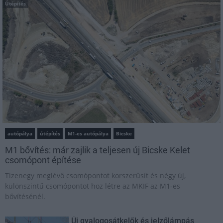
Útépítés
autópálya
útépítés
M1-es autópálya
Bicske
M1 bővítés: már zajlik a teljesen új Bicske Kelet
csomópont építése
Tizenegy meglévő csomópontot korszerűsít és négy új,
különszintű csomópontot hoz létre az MKIF az M1-es
bővítésénél.
Új gyalogosátkelők és jelzőlámpás