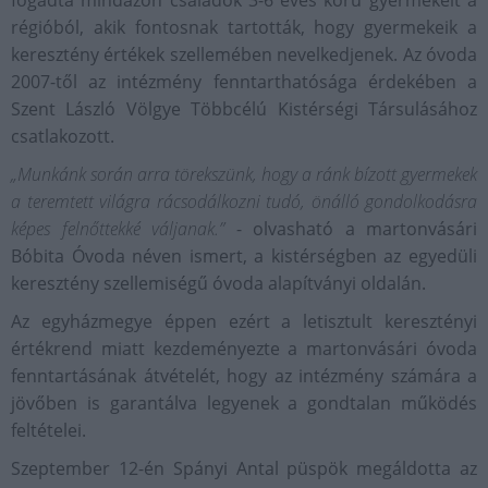
fogadta mindazon családok 3-6 éves korú gyermekeit a
régióból, akik fontosnak tartották, hogy gyermekeik a
keresztény értékek szellemében nevelkedjenek. Az óvoda
2007-től az intézmény fenntarthatósága érdekében a
Szent László Völgye Többcélú Kistérségi Társulásához
csatlakozott.
„Munkánk során arra törekszünk, hogy a ránk bízott gyermekek
a teremtett világra rácsodálkozni tudó, önálló gondolkodásra
képes felnőttekké váljanak.”
- olvasható a martonvásári
Bóbita Óvoda néven ismert, a kistérségben az egyedüli
keresztény szellemiségű óvoda alapítványi oldalán.
Az egyházmegye éppen ezért a letisztult keresztényi
értékrend miatt kezdeményezte a martonvásári óvoda
fenntartásának átvételét, hogy az intézmény számára a
jövőben is garantálva legyenek a gondtalan működés
feltételei.
Szeptember 12-én Spányi Antal püspök megáldotta az