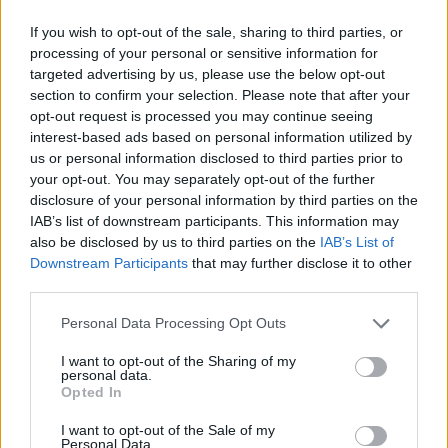
Újragondolják Lipótváros rejtett, zöld
parkját
If you wish to opt-out of the sale, sharing to third parties, or
processing of your personal or sensitive information for
targeted advertising by us, please use the below opt-out
section to confirm your selection. Please note that after your
opt-out request is processed you may continue seeing
Történelmi táj, amelynek minden köve
interest-based ads based on personal information utilized by
mesél – megújul a tatai Angolkert
us or personal information disclosed to third parties prior to
your opt-out. You may separately opt-out of the further
disclosure of your personal information by third parties on the
IAB’s list of downstream participants. This information may
also be disclosed by us to third parties on the
IAB’s List of
Downstream Participants
that may further disclose it to other
AJÁNLJUK MÉG
third parties.
Please note that this website/app uses one or more Google
Personal Data Processing Opt Outs
Helyi hírek
services and may gather and store information including but
not limited to your visit or usage behaviour. You may click to
I want to opt-out of the Sharing of my
personal data.
grant or deny consent to Google and its third-party tags to
Opted In
use your data for below specified purposes in below Google
consent section.
I want to opt-out of the Sale of my
Personal Data.