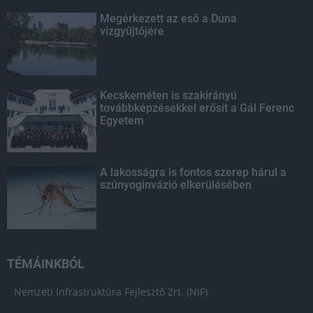
Megérkezett az eső a Duna
vízgyűjtőjére
Kecskeméten is szakirányú
továbbképzésekkel erősít a Gál Ferenc
Egyetem
A lakosságra is fontos szerep hárul a
szúnyoginvázió elkerülésében
TÉMÁINKBÓL
Nemzeti Infrastruktúra Fejlesztő Zrt. (NIF)