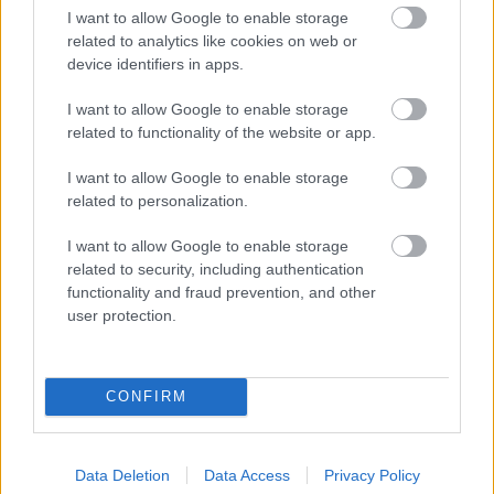
I want to allow Google to enable storage
related to analytics like cookies on web or
Helyi hírek
device identifiers in apps.
I want to allow Google to enable storage
related to functionality of the website or app.
I want to allow Google to enable storage
related to personalization.
Gyárleállításokkal és átszervezett termeléssel
I want to allow Google to enable storage
tehermentesíti a villamosenergia-rendszert a
related to security, including authentication
STRABAG
functionality and fraud prevention, and other
user protection.
CONFIRM
HÍRLEVÉL
Data Deletion
Data Access
Privacy Policy
Név