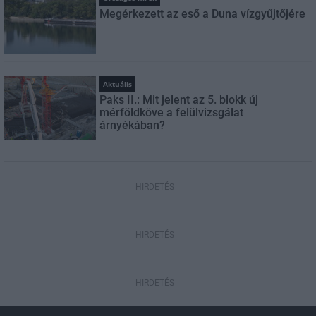
Megérkezett az eső a Duna vízgyűjtőjére
Aktuális
Paks II.: Mit jelent az 5. blokk új
mérföldköve a felülvizsgálat
árnyékában?
HIRDETÉS
HIRDETÉS
HIRDETÉS