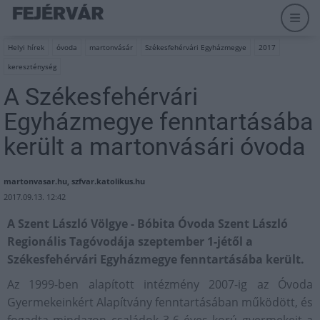
Helyi hírek
óvoda
martonvásár
Székesfehérvári Egyházmegye
2017
kereszténység
A Székesfehérvári
Egyházmegye fenntartásába
került a martonvásári óvoda
martonvasar.hu, szfvar.katolikus.hu
2017.09.13. 12:42
A Szent László Völgye - Bóbita Óvoda Szent László
Regionális Tagóvodája szeptember 1-jétől a
Székesfehérvári Egyházmegye fenntartásába került.
Az 1999-ben alapított intézmény 2007-ig az Óvoda
Gyermekeinkért Alapítvány fenntartásában működött, és