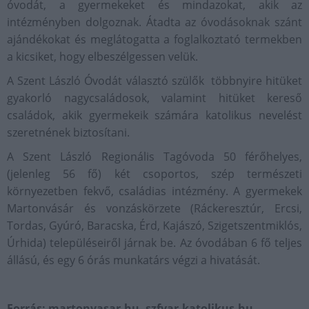
óvodát, a gyermekeket és mindazokat, akik az
intézményben dolgoznak. Átadta az óvodásoknak szánt
ajándékokat és meglátogatta a foglalkoztató termekben
a kicsiket, hogy elbeszélgessen velük.
A Szent László Óvodát választó szülők többnyire hitüket
gyakorló nagycsaládosok, valamint hitüket kereső
családok, akik gyermekeik számára katolikus nevelést
szeretnének biztosítani.
A Szent László Regionális Tagóvoda 50 férőhelyes,
(jelenleg 56 fő) két csoportos, szép természeti
környezetben fekvő, családias intézmény. A gyermekek
Martonvásár és vonzáskörzete (Ráckeresztúr, Ercsi,
Tordas, Gyúró, Baracska, Érd, Kajászó, Szigetszentmiklós,
Úrhida) településeiről járnak be. Az óvodában 6 fő teljes
állású, és egy 6 órás munkatárs végzi a hivatását.
Forrás: martonvasar.hu, szfvar.katolikus.hu