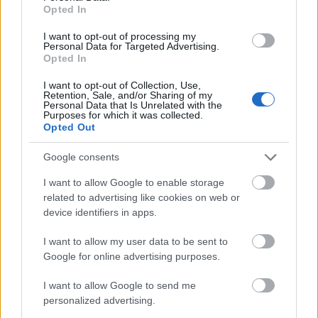
Opted In
Amire többmillióan vártunk: szombattól másodfokúra
I want to opt-out of processing my
Personal Data for Targeted Advertising.
csökken a riasztás
Opted In
I want to opt-out of Collection, Use,
Retention, Sale, and/or Sharing of my
Personal Data that Is Unrelated with the
Purposes for which it was collected.
Opted Out
Helyi hírek
Google consents
I want to allow Google to enable storage
related to advertising like cookies on web or
device identifiers in apps.
I want to allow my user data to be sent to
Látlelet a hazai víziközművekről? Egyetlen, fél
Google for online advertising purposes.
évszázados vezetéken múlt Bicske vízellátása
I want to allow Google to send me
personalized advertising.