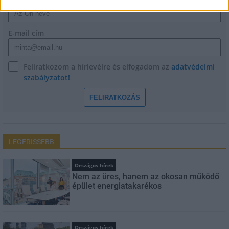
E-mail cím
Feliratkozom a hírlevélre és elfogadom az
adatvédelmi
szabályzatot!
FELIRATKOZÁS
LEGFRISSEBB
Országos hírek
Nem az üres, hanem az okosan működő
épület energiatakarékos
Országos hírek