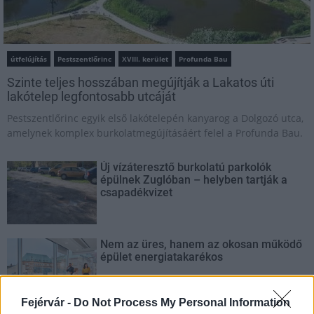
útfelújítás
Pestszentlőrinc
XVIII. kerület
Profunda Bau
Szinte teljes hosszában megújítják a Lakatos úti
lakótelep legfontosabb utcáját
Pestszentlőrinc egyik első lakótelepén kanyarog a Dolgozó utca,
amelynek komplex burkolatmegújításáért felel a Profunda Bau.
Új vízáteresztő burkolatú parkolók
épülnek Zuglóban – helyben tartják a
csapadékvizet
Nem az üres, hanem az okosan működő
épület energiatakarékos
Fejérvár -
Do Not Process My Personal Information