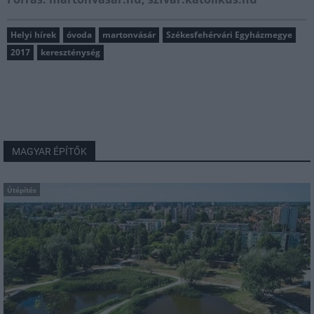
Helyi hírek
óvoda
martonvásár
Székesfehérvári Egyházmegye
2017
kereszténység
MAGYAR ÉPÍTŐK
Útépítés