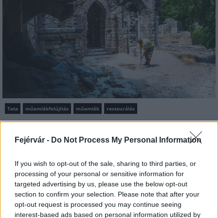
Tata
műemlékfelújítás
műemlék
restaurálás
Történelmi táj, amelynek minden köve mesél –
megújul a tatai Angolkert
Fejérvár -
Do Not Process My Personal Information
A projekt részeként megújulnak a területen található
műemlékek, köztük a különleges Műromok, valamint a közeli
If you wish to opt-out of the sale, sharing to third parties, or
Várkanyarban álló Nepomuki Szent János híd és szobor is.
processing of your personal or sensitive information for
targeted advertising by us, please use the below opt-out
M1 bővítés: már zajlik a teljesen új
section to confirm your selection. Please note that after your
Bicske Kelet csomópont építése
opt-out request is processed you may continue seeing
interest-based ads based on personal information utilized by