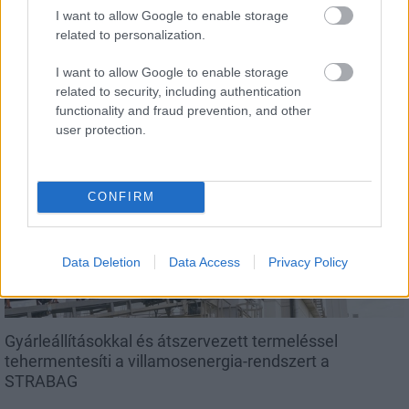
I want to allow Google to enable storage
related to personalization.
Látlelet a hazai víziközművekről? Egyetlen, fél
I want to allow Google to enable storage
évszázados vezetéken múlt Bicske vízellátása
related to security, including authentication
functionality and fraud prevention, and other
user protection.
Helyi hírek
CONFIRM
Data Deletion
Data Access
Privacy Policy
Gyárleállításokkal és átszervezett termeléssel
tehermentesíti a villamosenergia-rendszert a
STRABAG