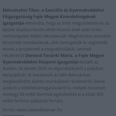
Mátrahalmi Tibor, a Szociális és Gyermekvédelmi
Főigazgatóság Fejér Megyei Kirendeltségének
igazgatója
elmondta, hogy az ötlet megszületése és az
épület átadása között eltelt hosszú évek alatt óriási
nehézségeket kellett leküzdeniük. Meghatódva mondott
köszöntet mindazoknak, akik támogatták és segítették
ennek a projektnek a megvalósulását, aminek
részleteiről
Deresné Tanárki Mária, a Fejér Megyei
Gyermekvédelmi Központ igazgatója
beszélt az
átadón. Az épület 2006-os elgondolásától a pályázat
benyújtásán át beszámolt az idén februárban
megkezdődött építési munkálatok részleteiről, illetve
azokról a többlettámogatásokról is, melyek összesen
mintegy 90 millió forinttal egészítették ki a közel 300
millió forintos pályázati forrást.
forrás: www.szekesfehervar.hu