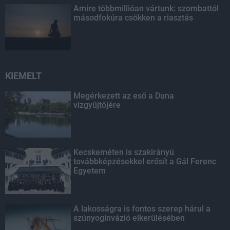
Amire többmillióan vártunk: szombattól
másodfokúra csökken a riasztás
KIEMELT
Megérkezett az eső a Duna
vízgyűjtőjére
Kecskeméten is szakirányú
továbbképzésekkel erősít a Gál Ferenc
Egyetem
A lakosságra is fontos szerep hárul a
szúnyoginvázió elkerülésében