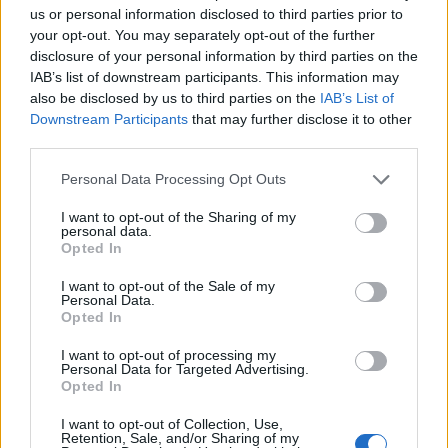
us or personal information disclosed to third parties prior to
your opt-out. You may separately opt-out of the further
disclosure of your personal information by third parties on the
Új gyalogosátkelők és jelzőlámpás
IAB’s list of downstream participants. This information may
csomópont épül Angyalföldön
also be disclosed by us to third parties on the
IAB’s List of
Downstream Participants
that may further disclose it to other
third parties.
Másfélszeresére bővítik
Please note that this website/app uses one or more Google
Personal Data Processing Opt Outs
Hódmezővásárhely jó hírű református
services and may gather and store information including but
iskoláját
not limited to your visit or usage behaviour. You may click to
I want to opt-out of the Sharing of my
personal data.
grant or deny consent to Google and its third-party tags to
Opted In
use your data for below specified purposes in below Google
Látványos építési szakasz indult be a
consent section.
I want to opt-out of the Sale of my
Flórián téri felüljárón
Personal Data.
Opted In
I want to opt-out of processing my
Personal Data for Targeted Advertising.
Opted In
I want to opt-out of Collection, Use,
Retention, Sale, and/or Sharing of my
AJÁNLJUK MÉG