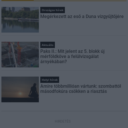
Országos hírek
Megérkezett az eső a Duna vízgyűjtőjére
Aktuális
Paks II.: Mit jelent az 5. blokk új
mérföldköve a felülvizsgálat
árnyékában?
Helyi hírek
Amire többmillióan vártunk: szombattól
másodfokúra csökken a riasztás
HIRDETÉS