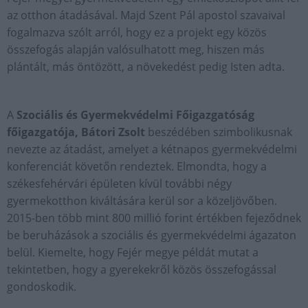
az otthon átadásával. Majd Szent Pál apostol szavaival
fogalmazva szólt arról, hogy ez a projekt egy közös
összefogás alapján valósulhatott meg, hiszen más
plántált, más öntözött, a növekedést pedig Isten adta.
A
Szociális és Gyermekvédelmi Főigazgatóság
főigazgatója, Bátori Zsolt
beszédében szimbolikusnak
nevezte az átadást, amelyet a kétnapos gyermekvédelmi
konferenciát követőn rendeztek. Elmondta, hogy a
székesfehérvári épületen kívül további négy
gyermekotthon kiváltására kerül sor a közeljövőben.
2015-ben több mint 800 millió forint értékben fejeződnek
be beruházások a szociális és gyermekvédelmi ágazaton
belül. Kiemelte, hogy Fejér megye példát mutat a
tekintetben, hogy a gyerekekről közös összefogással
gondoskodik.