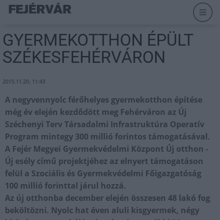
GYERMEKOTTHON ÉPÜLT
SZÉKESFEHÉRVÁRON
2015.11.20. 11:43
A negyvennyolc férőhelyes gyermekotthon építése
még év elején kezdődött meg Fehérváron az Új
Széchenyi Terv Társadalmi Infrastruktúra Operatív
Program mintegy 300 millió forintos támogatásával.
A Fejér Megyei Gyermekvédelmi Központ Új otthon -
Új esély című projektjéhez az elnyert támogatáson
felül a Szociális és Gyermekvédelmi Főigazgatóság
100 millió forinttal járul hozzá.
Az új otthonba december elején összesen 48 lakó fog
beköltözni. Nyolc hat éven aluli kisgyermek, négy