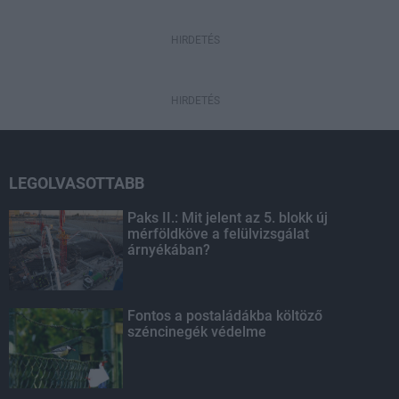
HIRDETÉS
HIRDETÉS
LEGOLVASOTTABB
Paks II.: Mit jelent az 5. blokk új
mérföldköve a felülvizsgálat
árnyékában?
Fontos a postaládákba költöző
széncinegék védelme