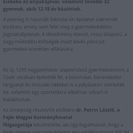
kisbaba az anyukájával, valamint további 32
gyermek, akik 12-18 év közöttiek.
A jelenleg is használt Kikindai úti épületet szeretnék
kiváltani, amely nem felel meg a gyermekvédelmi
jogszabályoknak. A létesítmény elavult, rossz állapotú, a
nagy működési költségek miatt kevés pénz jut
gyermekek közvetlen ellátására.
Az új, 1295 négyzetméter alapterületű gyermekotthont a
Tüzér utcában építették fel, a bútorokat, berendezési
tárgyakat és műszaki cikkeket is a pályázaton szerezték
be, valamint egy sportolásra alkalmas udvart is
kialakítottak.
Az ünnepség résztevőit elsőként
dr. Petrin László, a
Fejér Megyei Kormányhivatal
főigazgatója
köszöntötte, aki úgy fogalmazott, hogy a
Fejér megyei gyermekvédelem egy emlékoszlopot állít fel