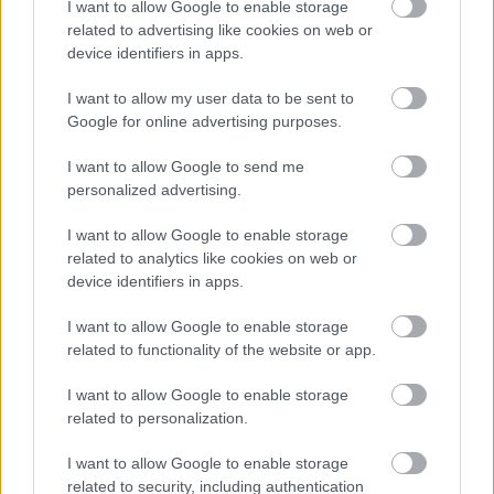
I want to allow Google to enable storage
iskoláját
related to advertising like cookies on web or
device identifiers in apps.
Látványos építési szakasz indult be a
I want to allow my user data to be sent to
Flórián téri felüljárón
Google for online advertising purposes.
I want to allow Google to send me
personalized advertising.
I want to allow Google to enable storage
related to analytics like cookies on web or
AJÁNLJUK MÉG
device identifiers in apps.
I want to allow Google to enable storage
related to functionality of the website or app.
HÍRLEVÉL
I want to allow Google to enable storage
related to personalization.
Név
I want to allow Google to enable storage
related to security, including authentication