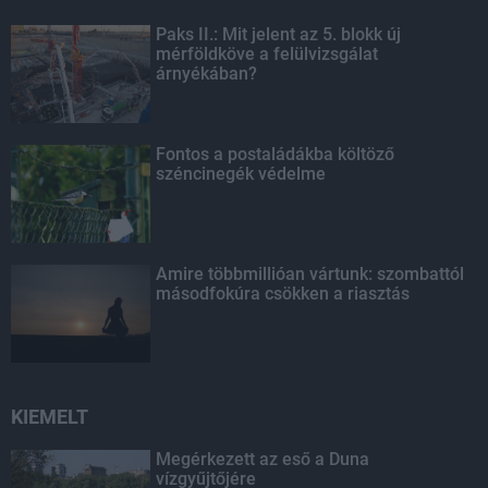
Paks II.: Mit jelent az 5. blokk új
mérföldköve a felülvizsgálat
árnyékában?
Fontos a postaládákba költöző
széncinegék védelme
Amire többmillióan vártunk: szombattól
másodfokúra csökken a riasztás
KIEMELT
Megérkezett az eső a Duna
vízgyűjtőjére