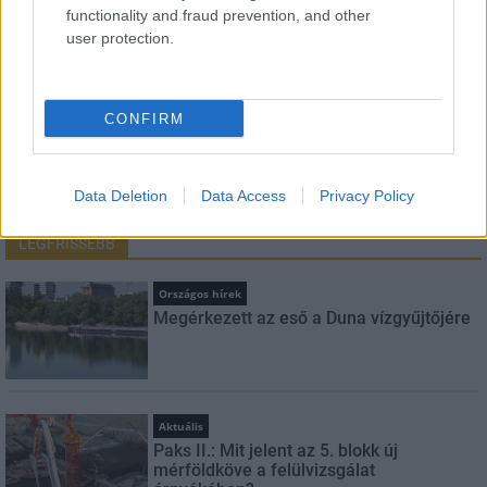
E-mail cím
functionality and fraud prevention, and other
user protection.
Feliratkozom a hírlevélre és elfogadom az
adatvédelmi
szabályzatot!
CONFIRM
FELIRATKOZÁS
Data Deletion
Data Access
Privacy Policy
LEGFRISSEBB
Országos hírek
Megérkezett az eső a Duna vízgyűjtőjére
Aktuális
Paks II.: Mit jelent az 5. blokk új
mérföldköve a felülvizsgálat