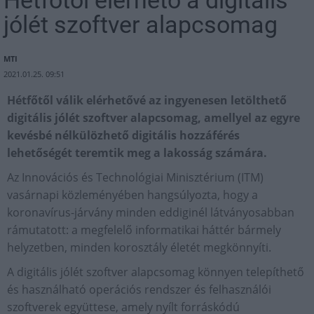
Hétfőtől elérhető a digitális
jólét szoftver alapcsomag
MTI
2021.01.25. 09:51
Hétfőtől válik elérhetővé az ingyenesen letölthető
digitális jólét szoftver alapcsomag, amellyel az egyre
kevésbé nélkülözhető digitális hozzáférés
lehetőségét teremtik meg a lakosság számára.
Az Innovációs és Technológiai Minisztérium (ITM)
vasárnapi közleményében hangsúlyozta, hogy a
koronavírus-járvány minden eddiginél látványosabban
rámutatott: a megfelelő informatikai háttér bármely
helyzetben, minden korosztály életét megkönnyíti.
A digitális jólét szoftver alapcsomag könnyen telepíthető
és használható operációs rendszer és felhasználói
szoftverek együttese, amely nyílt forráskódú