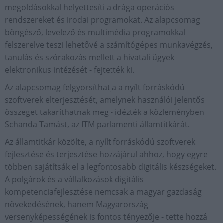
megoldásokkal helyettesíti a drága operációs
rendszereket és irodai programokat. Az alapcsomag
böngésző, levelező és multimédia programokkal
felszerelve teszi lehetővé a számítógépes munkavégzés,
tanulás és szórakozás mellett a hivatali ügyek
elektronikus intézését - fejtették ki.
Az alapcsomag felgyorsíthatja a nyílt forráskódú
szoftverek elterjesztését, amelynek használói jelentős
összeget takaríthatnak meg - idézték a közleményben
Schanda Tamást, az ITM parlamenti államtitkárát.
Az államtitkár közölte, a nyílt forráskódú szoftverek
fejlesztése és terjesztése hozzájárul ahhoz, hogy egyre
többen sajátítsák el a legfontosabb digitális készségeket.
A polgárok és a vállalkozások digitális
kompetenciafejlesztése nemcsak a magyar gazdaság
növekedésének, hanem Magyarország
versenyképességének is fontos tényezője - tette hozzá