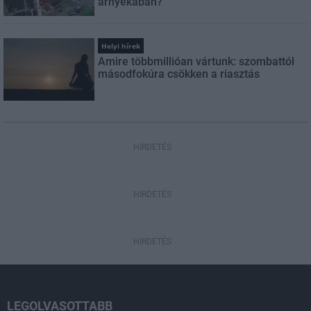
árnyékában?
Helyi hírek
Amire többmillióan vártunk: szombattól
másodfokúra csökken a riasztás
HIRDETÉS
HIRDETÉS
HIRDETÉS
LEGOLVASOTTABB