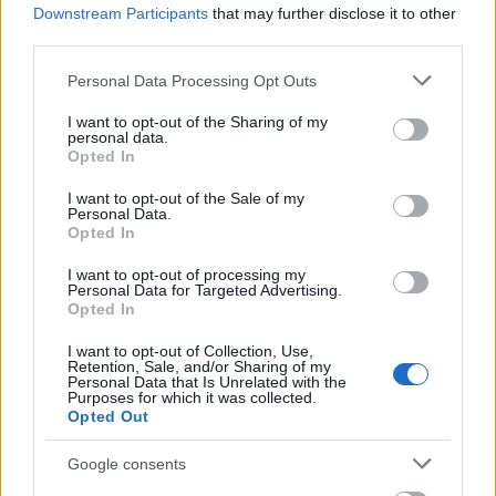
Downstream Participants
that may further disclose it to other
Tata
műemlékfelújítás
műemlék
restaurálás
third parties.
Történelmi táj, amelynek minden köve mesél –
Please note that this website/app uses one or more Google
Personal Data Processing Opt Outs
megújul a tatai Angolkert
services and may gather and store information including but
not limited to your visit or usage behaviour. You may click to
I want to opt-out of the Sharing of my
A projekt részeként megújulnak a területen található
personal data.
grant or deny consent to Google and its third-party tags to
műemlékek, köztük a különleges Műromok, valamint a közeli
Opted In
use your data for below specified purposes in below Google
Várkanyarban álló Nepomuki Szent János híd és szobor is.
consent section.
I want to opt-out of the Sale of my
Personal Data.
M1 bővítés: már zajlik a teljesen új
Opted In
Bicske Kelet csomópont építése
I want to opt-out of processing my
Personal Data for Targeted Advertising.
Opted In
Új gyalogosátkelők és jelzőlámpás
I want to opt-out of Collection, Use,
Retention, Sale, and/or Sharing of my
csomópont épül Angyalföldön
Personal Data that Is Unrelated with the
Purposes for which it was collected.
Opted Out
Google consents
Másfélszeresére bővítik
Hódmezővásárhely jó hírű református