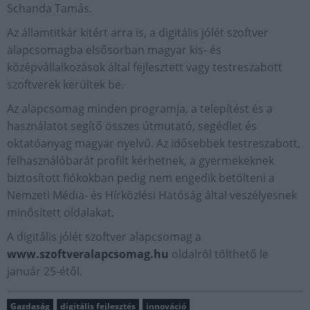
Schanda Tamás.
Az államtitkár kitért arra is, a digitális jólét szoftver
alapcsomagba elsősorban magyar kis- és
középvállalkozások által fejlesztett vagy testreszabott
szoftverek kerültek be.
Az alapcsomag minden programja, a telepítést és a
használatot segítő összes útmutató, segédlet és
oktatóanyag magyar nyelvű. Az idősebbek testreszabott,
felhasználóbarát profilt kérhetnek, a gyermekeknek
biztosított fiókokban pedig nem engedik betölteni a
Nemzeti Média- és Hírközlési Hatóság által veszélyesnek
minősített oldalakat.
A digitális jólét szoftver alapcsomag a
www.szoftveralapcsomag.hu
oldalról tölthető le
január 25-étől.
Gazdaság
digitális fejlesztés
innováció