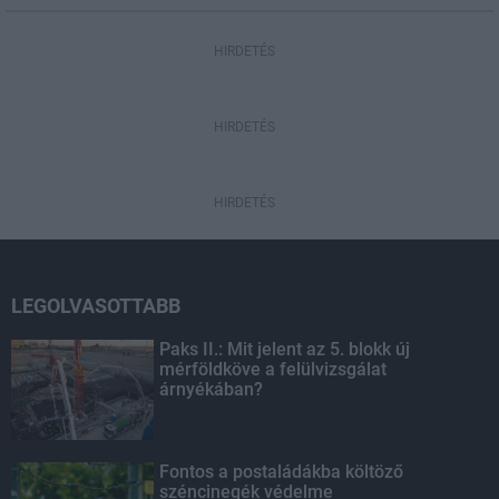
HIRDETÉS
HIRDETÉS
HIRDETÉS
LEGOLVASOTTABB
Paks II.: Mit jelent az 5. blokk új
mérföldköve a felülvizsgálat
árnyékában?
Fontos a postaládákba költöző
széncinegék védelme