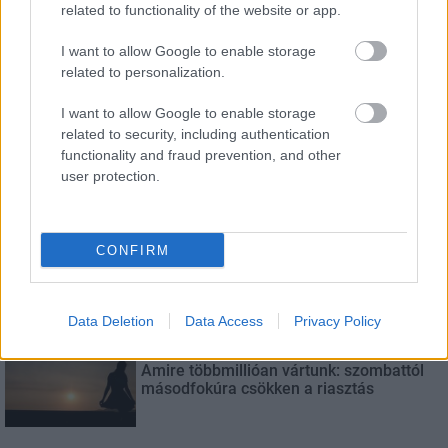
related to functionality of the website or app.
I want to allow Google to enable storage
LEGFRISSEBB
related to personalization.
Országos hírek
I want to allow Google to enable storage
Megérkezett az eső a Duna vízgyűjtőjére
related to security, including authentication
functionality and fraud prevention, and other
user protection.
Aktuális
Paks II.: Mit jelent az 5. blokk új
CONFIRM
mérföldköve a felülvizsgálat
árnyékában?
Data Deletion
Data Access
Privacy Policy
Helyi hírek
Amire többmillióan vártunk: szombattól
másodfokúra csökken a riasztás