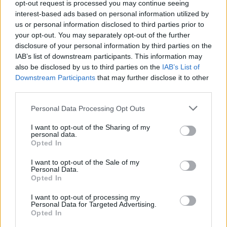
opt-out request is processed you may continue seeing
interest-based ads based on personal information utilized by
Történelmi táj, amelynek minden köve
us or personal information disclosed to third parties prior to
mesél – megújul a tatai Angolkert
your opt-out. You may separately opt-out of the further
disclosure of your personal information by third parties on the
IAB’s list of downstream participants. This information may
also be disclosed by us to third parties on the
IAB’s List of
M1 bővítés: már zajlik a teljesen új
Downstream Participants
that may further disclose it to other
Bicske Kelet csomópont építése
third parties.
Please note that this website/app uses one or more Google
Personal Data Processing Opt Outs
services and may gather and store information including but
not limited to your visit or usage behaviour. You may click to
I want to opt-out of the Sharing of my
Új gyalogosátkelők és jelzőlámpás
personal data.
grant or deny consent to Google and its third-party tags to
csomópont épül Angyalföldön
Opted In
use your data for below specified purposes in below Google
consent section.
I want to opt-out of the Sale of my
Personal Data.
Opted In
Másfélszeresére bővítik
Hódmezővásárhely jó hírű református
I want to opt-out of processing my
iskoláját
Personal Data for Targeted Advertising.
Opted In