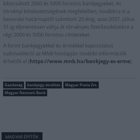
kibocsátott 2000 és 5000 forintos bankjegyeket, és
törvényi kötelezettségének megfelelően, továbbra is a
bevonási határnaptól számított 20 évig, azaz 2037. július
31-ig díjmentesen váltja át törvényes fizetőeszközökre a
régi 2000 és 5000 forintos címleteket.
A forint bankjegyekkel és érmékkel kapcsolatos
tudnivalókról az MNB honlapján további információk
érhetők el (
https://www.mnb.hu/bankjegy-es-erme
).
Gazdaság
bankjegy átváltás
Magyar Posta Zrt.
Magyar Nemzeti Bank
MAGYAR ÉPÍTŐK