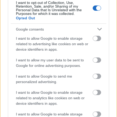
I want to opt-out of Collection, Use,
Retention, Sale, and/or Sharing of my
Personal Data that Is Unrelated with the
Purposes for which it was collected.
Opted Out
AJÁNLJUK MÉG
Google consents
I want to allow Google to enable storage
related to advertising like cookies on web or
HÍRLEVÉL
device identifiers in apps.
Név
I want to allow my user data to be sent to
Google for online advertising purposes.
E-mail cím
I want to allow Google to send me
personalized advertising.
I want to allow Google to enable storage
Feliratkozom a hírlevélre és elfogadom az
adatvédelmi
related to analytics like cookies on web or
szabályzatot!
device identifiers in apps.
FELIRATKOZÁS
I want to allow Google to enable storage