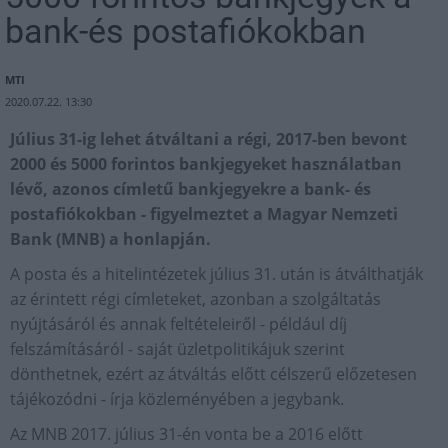
bank-és postafiókokban
MTI
2020.07.22. 13:30
Július 31-ig lehet átváltani a régi, 2017-ben bevont
2000 és 5000 forintos bankjegyeket használatban
lévő, azonos címletű bankjegyekre a bank- és
postafiókokban - figyelmeztet a Magyar Nemzeti
Bank (MNB) a honlapján.
A posta és a hitelintézetek július 31. után is átválthatják
az érintett régi címleteket, azonban a szolgáltatás
nyújtásáról és annak feltételeiről - például díj
felszámításáról - saját üzletpolitikájuk szerint
dönthetnek, ezért az átváltás előtt célszerű előzetesen
tájékozódni - írja közleményében a jegybank.
Az MNB 2017. július 31-én vonta be a 2016 előtt