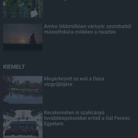
Amire többmillióan vártunk: szombattól
másodfokúra csökken a riasztás
KIEMELT
Megérkezett az eső a Duna
vízgyűjtőjére
Kecskeméten is szakirányú
továbbképzésekkel erősít a Gál Ferenc
Egyetem