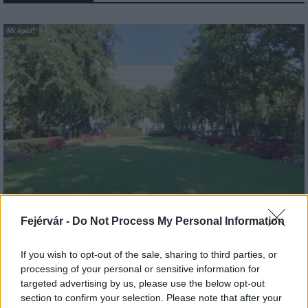
Mi épül?
Belváros-Lipótváros
játszótér
Fejérvár -
Do Not Process My Personal Information
Város-Teampannon Kereskedelmi és Szolgáltató Kft.
parkfelújítás
Újragondolják Lipótváros rejtett, zöld parkját
If you wish to opt-out of the sale, sharing to third parties, or
processing of your personal or sensitive information for
Indulhat a Honvéd tér megújításának tervezése, ahol a
targeted advertising by us, please use the below opt-out
klímatudatos gondolkodás és a helyi identitás erősítése kerül a
section to confirm your selection. Please note that after your
középpontba.