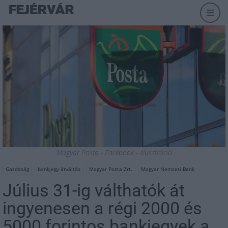
Magyar Posta - Facebook - illusztráció
Gazdaság
bankjegy átváltás
Magyar Posta Zrt.
Magyar Nemzeti Bank
Július 31-ig válthatók át
ingyenesen a régi 2000 és
5000 forintos bankjegyek a