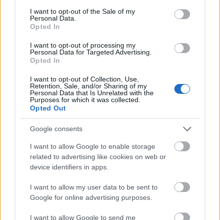
Még több zöld, még több virág és új
consent section.
játszótér Debrecen egyik legfontosabb
I want to opt-out of the Sale of my
terén
Personal Data.
Opted In
I want to opt-out of processing my
Personal Data for Targeted Advertising.
Fából épül Budakeszi új óvodája
Opted In
I want to opt-out of Collection, Use,
Retention, Sale, and/or Sharing of my
Personal Data that Is Unrelated with the
Purposes for which it was collected.
Opted Out
Gyárleállításokkal és átszervezett
termeléssel tehermentesíti a
villamosenergia-rendszert a STRABAG
Google consents
I want to allow Google to enable storage
related to advertising like cookies on web or
device identifiers in apps.
AJÁNLJUK MÉG
I want to allow my user data to be sent to
Google for online advertising purposes.
I want to allow Google to send me