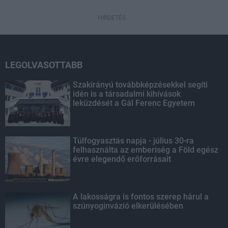
HIRDETÉS
LEGOLVASOTTABB
Szakirányú továbbképzésekkel segíti
idén is a társadalmi kihívások
leküzdését a Gál Ferenc Egyetem
Túlfogyasztás napja - július 30-ra
felhasználta az emberiség a Föld egész
évre elegendő erőforrásait
A lakosságra is fontos szerep hárul a
szúnyoginvázió elkerülésében