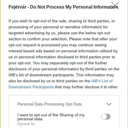
Fejérvár -
Do Not Process My Personal Information
If you wish to opt-out of the sale, sharing to third parties, or
processing of your personal or sensitive information for
targeted advertising by us, please use the below opt-out
section to confirm your selection. Please note that after your
Mohács
Épkar Zrt.
Aktív Kft.
VivaPalazzo Zrt.
opt-out request is processed you may continue seeing
Épített öröksége megújításával is készül Mohács a
interest-based ads based on personal information utilized by
csata ötszázadik évfordulójára
us or personal information disclosed to third parties prior to
your opt-out. You may separately opt-out of the further
Új kápolna, kiállítótér épült a mohácsi csata emlékhelyén. A
disclosure of your personal information by third parties on the
városban is számos beruházás készült el vagy közeledik a
IAB’s list of downstream participants. This information may
befejezéshez. Új parkolóház létesül, megújul a városháza és a
also be disclosed by us to third parties on the
IAB’s List of
Széchenyi tér is.
Downstream Participants
that may further disclose it to other
third parties.
A tengerfenék alatt négy óriáskábellel
kötik össze Spanyolország és
Please note that this website/app uses one or more Google
Personal Data Processing Opt Outs
Franciaország villamosenergia-
services and may gather and store information including but
hálózatát
not limited to your visit or usage behaviour. You may click to
I want to opt-out of the Sharing of my
personal data.
grant or deny consent to Google and its third-party tags to
Opted In
use your data for below specified purposes in below Google