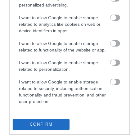
personalized advertising.
HÍRLEVÉL
I want to allow Google to enable storage
related to analytics like cookies on web or
Név
device identifiers in apps.
I want to allow Google to enable storage
E-mail cím
related to functionality of the website or app.
I want to allow Google to enable storage
Feliratkozom a hírlevélre és elfogadom az
adatvédelmi
related to personalization.
szabályzatot!
I want to allow Google to enable storage
FELIRATKOZÁS
related to security, including authentication
functionality and fraud prevention, and other
user protection.
LEGFRISSEBB
CONFIRM
Helyi hírek
Gyárleállításokkal és átszervezett
termeléssel tehermentesíti a