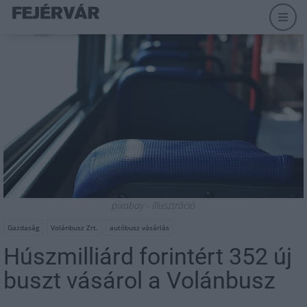
pixabay - illusztráció
Gazdaság
Volánbusz Zrt.
autóbusz vásárlás
Húszmilliárd forintért 352 új
buszt vásárol a Volánbusz