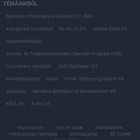
TÉMÁINKBÓL
Nemzeti Infrastruktúra Fejlesztő Zrt. (NIF)
energetikai beruházás
Ke-Víz 21 Zrt.
Market Építő Zrt.
műemlékfelújítás
Terület- és Településfejlesztési Operatív Program (TOP)
Liszt Ferenc repülőtér
ZÁÉV Építőipari Zrt.
kórházfejlesztés
iroda
Terrán Tetőcserép Gyártó Kft.
szennyvíz
Merkbau Építőipari és Kereskedelmi Kft.
KÉSZ Zrt.
A-Híd Zrt.
Impresszum
Szerzői Jogok
Adatvédelem
Felhasználási feltételek
Médiaajánlat
BC COMM