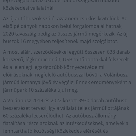
lép szolgálatba az október óta országosan működő
közlekedési vállalatnál.
Az új autóbuszok szóló, azaz nem csuklós kivitelűek. Az
első példányok napokon belül forgalomba állhatnak,
2020 tavaszáig pedig az összes jármű megérkezik. Az új
buszok 16 megyében teljesítenek majd szolgálatot.
A most aláírt szerződésekkel együtt összesen 638 darab
korszerű, légkondicionált, USB töltőpontokkal felszerelt
és a jelenlegi legszigorúbb környezetvédelmi
előírásoknak megfelelő autóbusszal bővül a Volánbusz
járműállománya jövő év végéig. Ennek eredményeként a
járműpark 10 százaléka újul meg.
A Volánbusz 2019 és 2022 között 3930 darab autóbusz
beszerzését tervezi, így a vállalat teljes járműflottájának
60 százaléka lecserélődhet. Az autóbusz-állomány
fiatalítása része azoknak az intézkedéseknek, amelyek a
fenntartható közösségi közlekedés elérését és