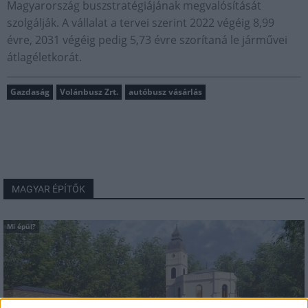
Magyarország buszstratégiájának megvalósítását
szolgálják. A vállalat a tervei szerint 2022 végéig 8,99
évre, 2031 végéig pedig 5,73 évre szorítaná le járművei
átlagéletkorát.
Gazdaság
Volánbusz Zrt.
autóbusz vásárlás
MAGYAR ÉPÍTŐK
Mi épül?