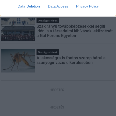
villamosenergia-rendszert a STRABAG
Data Deletion
Data Access
Privacy Policy
Országos hírek
Szakirányú továbbképzésekkel segíti
idén is a társadalmi kihívások leküzdését
a Gál Ferenc Egyetem
Országos hírek
A lakosságra is fontos szerep hárul a
szúnyoginvázió elkerülésében
HIRDETÉS
HIRDETÉS