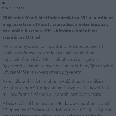
MTI
2019.11.14. 08:00
Több mint 20 milliárd forint értékben 352 új autóbusz
megvásárlásáról kötött szerződést a Volánbusz Zrt.
és a Volán Buszpark Kft. - közölte a Volánbusz
szerdán az MTI-vel.
A közlemény szerint az új autóbuszok beszerzéséről
szóló szerződéseket kedden írta alá a Volánbusz
képviseletében Dávid Ilona elnök-vezérigazgató és
ügyvezető, valamint a nyertes ajánlatot benyújtó Kravtex
Kft. részéről Krankovics István ügyvezető.
A megállapodás értelmében a Volánbusz 5,5 milliárd
forint értékben 90, míg a Volán Buszpark Kft. közel 16,3
milliárd forint értékben 262 darab járművet vásárol.
A beszerzéssel hamarosan 240 darab Credobus Econell
12 típusú és 112 darab Credobus Inovell 12 típusú jármű